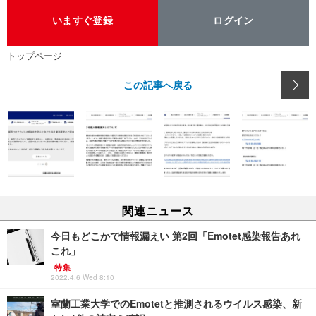
いますぐ登録
ログイン
トップページ
この記事へ戻る
関連ニュース
今日もどこかで情報漏えい 第2回「Emotet感染報告あれ
これ」
特集
2022.4.6 Wed 8:10
室蘭工業大学でのEmotetと推測されるウイルス感染、新