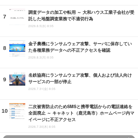
調査データの加工や転用 ～ 大和ハウス工業子会社が受
託した地盤調査業務で不適切行為
2026.8.5(水) 8:05
金子農機にランサムウェア攻撃、サーバに保存してい
た各種業務データへの不正アクセスを確認
2026.8.3(月) 8:05
名鉄協商にランサムウェア攻撃、個人および法人向け
サービスの一部が停止
2026.7.31(金) 8:05
二次被害防止のためSMSと携帯電話からの電話連絡を
全面廃止 ～ キャネット（鹿児島市）ホームページ内マ
イページに不正アクセス
2026.7.30(木) 8:05