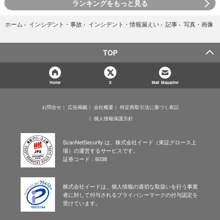
ランキングをもっと見る
写真・画像
ホーム
›
インシデント・事故
›
インシデント・情報漏えい
›
記事
›
TOP
Home
X
Mail Magazine
お問合せ
広告掲載
会社概要
特定商取引法に基づく表記
個人情報保護方針
ScanNetSecurity は、株式会社イード（東証グロース上
場）の運営するサービスです。
証券コード：6038
株式会社イードは、個人情報の適切な取扱いを行う事業
者に対して付与されるプライバシーマークの付与認定を
受けています。