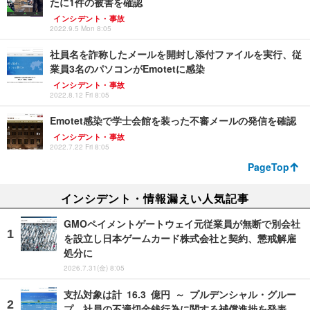
たに1件の被害を確認
インシデント・事故
2022.9.5 Mon 8:05
社員名を詐称したメールを開封し添付ファイルを実行、従
業員3名のパソコンがEmotetに感染
インシデント・事故
2022.8.12 Fri 8:05
Emotet感染で学士会館を装った不審メールの発信を確認
インシデント・事故
2022.7.22 Fri 8:05
PageTop
インシデント・情報漏えい人気記事
GMOペイメントゲートウェイ元従業員が無断で別会社
を設立し日本ゲームカード株式会社と契約、懲戒解雇
処分に
2026.7.31(金) 8:05
支払対象は計 16.3 億円 ～ プルデンシャル・グルー
プ、社員の不適切金銭行為に関する補償進捗を発表