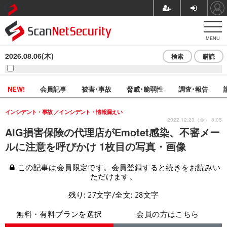
MENU
2026.08.06(木)
検索
購読
NEW!
会員記事
被害･事故
脅威･脆弱性
調査･報告
インシデント・事故
インシデント・情報漏えい
2022.12.23（金） 8:05
AIG損害保険の代理店がEmotet感染、不審メー
ルに注意を呼びかけ 1枚目の写真・画像
この記事は会員限定です。会員登録すると続きをお読みい
ただけます。
残り: 27文字/全文: 28文字
無料・有料プランを選択
会員の方はこちら