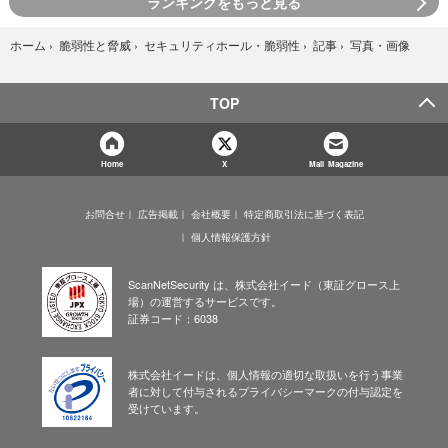
ランキングをもっと見る
写真・画像
ホーム
›
脆弱性と脅威
›
セキュリティホール・脆弱性
›
記事
›
TOP
Home
X
Mail Magazine
お問合せ
広告掲載
会社概要
特定商取引法に基づく表記
個人情報保護方針
ScanNetSecurity は、株式会社イード（東証グロース上
場）の運営するサービスです。
証券コード：6038
株式会社イードは、個人情報の適切な取扱いを行う事業
者に対して付与されるプライバシーマークの付与認定を
受けています。