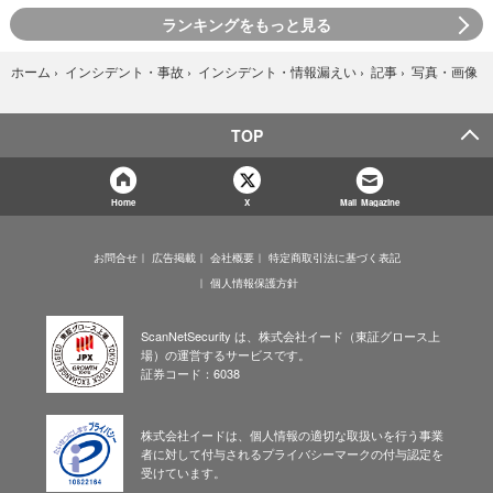
ランキングをもっと見る
写真・画像
ホーム
›
インシデント・事故
›
インシデント・情報漏えい
›
記事
›
TOP
Home
X
Mail Magazine
お問合せ
広告掲載
会社概要
特定商取引法に基づく表記
個人情報保護方針
ScanNetSecurity は、株式会社イード（東証グロース上
場）の運営するサービスです。
証券コード：6038
株式会社イードは、個人情報の適切な取扱いを行う事業
者に対して付与されるプライバシーマークの付与認定を
受けています。