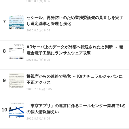
2026.8.6(木) 8:05
セシール、再発防止のため業務委託先の見直しを完了
し選定基準と管理も強化
2026.8.5(水) 8:05
ADサーバ上のデータが外部へ転送されたと判断 ～ 精
電舎電子工業にランサムウェア攻撃
2026.8.7(金) 8:05
警視庁からの連絡で発覚 ～ K9ナチュラルジャパンに
不正アクセス
2026.7.31(金) 8:05
「東京アプリ」の運営に係るコールセンター業務で1名
の個人情報漏えい
2026.8.7(金) 8:05