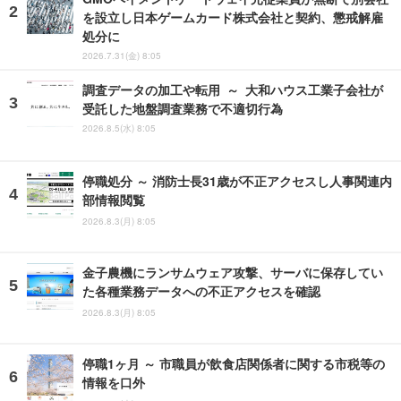
を設立し日本ゲームカード株式会社と契約、懲戒解雇
処分に
2026.7.31(金) 8:05
調査データの加工や転用 ～ 大和ハウス工業子会社が
受託した地盤調査業務で不適切行為
2026.8.5(水) 8:05
停職処分 ～ 消防士長31歳が不正アクセスし人事関連内
部情報閲覧
2026.8.3(月) 8:05
金子農機にランサムウェア攻撃、サーバに保存してい
た各種業務データへの不正アクセスを確認
2026.8.3(月) 8:05
停職1ヶ月 ～ 市職員が飲食店関係者に関する市税等の
情報を口外