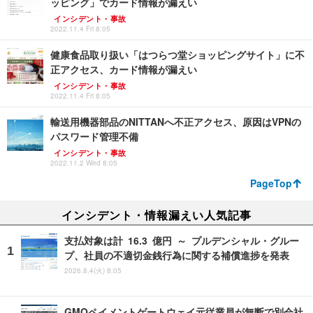
ッピング」でカード情報が漏えい
インシデント・事故
2022.11.4 Fri 8:05
健康食品取り扱い「はつらつ堂ショッピングサイト」に不
正アクセス、カード情報が漏えい
インシデント・事故
2022.11.4 Fri 8:05
輸送用機器部品のNITTANへ不正アクセス、原因はVPNの
パスワード管理不備
インシデント・事故
2022.11.2 Wed 8:05
PageTop
インシデント・情報漏えい人気記事
支払対象は計 16.3 億円 ～ プルデンシャル・グルー
プ、社員の不適切金銭行為に関する補償進捗を発表
2026.8.4(火) 8:05
GMOペイメントゲートウェイ元従業員が無断で別会社