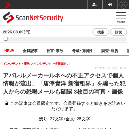
MENU
2026.08.09(日)
検索
購読
NEW!
会員記事
被害･事故
脅威･脆弱性
調査･報告
インシデント・事故
インシデント・情報漏えい
2022.10.12（水） 8:00
アパレルメーカールネへの不正アクセスで個人
情報が流出、「唐澤貴洋 新宿租界」を騙った犯
人からの恐喝メールも確認 3枚目の写真・画像
この記事は会員限定です。会員登録すると続きをお読みい
ただけます。
残り: 27文字/全文: 28文字