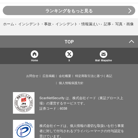
ランキングをもっと見る
写真・画像
ホーム
›
インシデント・事故
›
インシデント・情報漏えい
›
記事
›
TOP
Home
X
Mail Magazine
お問合せ
広告掲載
会社概要
特定商取引法に基づく表記
個人情報保護方針
ScanNetSecurity は、株式会社イード（東証グロース上
場）の運営するサービスです。
証券コード：6038
株式会社イードは、個人情報の適切な取扱いを行う事業
者に対して付与されるプライバシーマークの付与認定を
受けています。