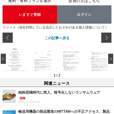
無料・有料プランを選択
会員の方はこちら
いますぐ登録
ログイン
リリース（現在判明している流出したおそれのある個人情報について）
この記事へ戻る
‹
1
/
2
関連ニュース
純粋恐喝時代に突入、暗号化しないランサムウェア
国際
2022.7.5 Tue 8:10
輸送用機器の部品製造のNITTANへの不正アクセス、製品