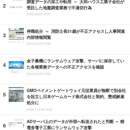
調査データの加工や転用 ～ 大和ハウス工業子会社が
受託した地盤調査業務で不適切行為
2026.8.5(水) 8:05
停職処分 ～ 消防士長31歳が不正アクセスし人事関連
内部情報閲覧
2026.8.3(月) 8:05
金子農機にランサムウェア攻撃、サーバに保存してい
た各種業務データへの不正アクセスを確認
2026.8.3(月) 8:05
GMOペイメントゲートウェイ元従業員が無断で別会社
を設立し日本ゲームカード株式会社と契約、懲戒解雇
処分に
2026.7.31(金) 8:05
ADサーバ上のデータが外部へ転送されたと判断 ～ 精
電舎電子工業にランサムウェア攻撃