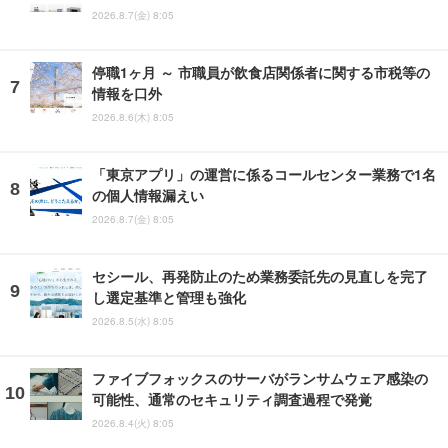
2026.8.7(金) 8:05
停職1ヶ月 ～ 市職員が飲食店関係者に関する市税等の
情報を口外
2026.8.6(木) 8:05
「東京アプリ」の運営に係るコールセンター業務で1名
の個人情報漏えい
2026.8.7(金) 8:05
セシール、再発防止のため業務委託先の見直しを完了
し選定基準と管理も強化
2026.8.5(水) 8:05
ファイブフォックスのサーバがランサムウェア感染の
可能性、通常のセキュリティ調査過程で発覚
2026.8.4(火) 8:05