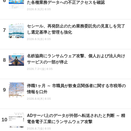
た各種業務データへの不正アクセスを確認
2026.8.3(月) 8:05
セシール、再発防止のため業務委託先の見直しを完了
し選定基準と管理も強化
2026.8.5(水) 8:05
名鉄協商にランサムウェア攻撃、個人および法人向け
サービスの一部が停止
2026.7.31(金) 8:05
停職1ヶ月 ～ 市職員が飲食店関係者に関する市税等の
情報を口外
2026.8.6(木) 8:05
ADサーバ上のデータが外部へ転送されたと判断 ～ 精
電舎電子工業にランサムウェア攻撃
2026.8.7(金) 8:05