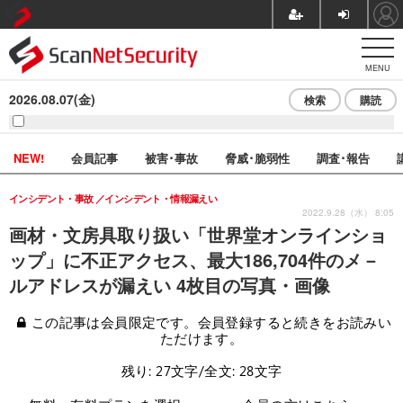
MENU
2026.08.07(金)
検索
購読
NEW!
会員記事
被害･事故
脅威･脆弱性
調査･報告
インシデント・事故
インシデント・情報漏えい
2022.9.28（水） 8:05
画材・文房具取り扱い「世界堂オンラインショ
ップ」に不正アクセス、最大186,704件のメ－
ルアドレスが漏えい 4枚目の写真・画像
この記事は会員限定です。会員登録すると続きをお読みい
ただけます。
残り: 27文字/全文: 28文字