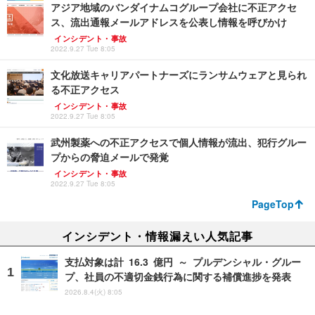
アジア地域のバンダイナムコグループ会社に不正アクセ
ス、流出通報メールアドレスを公表し情報を呼びかけ
インシデント・事故
2022.9.27 Tue 8:05
文化放送キャリアパートナーズにランサムウェアと見られ
る不正アクセス
インシデント・事故
2022.9.27 Tue 8:05
武州製薬への不正アクセスで個人情報が流出、犯行グルー
プからの脅迫メールで発覚
インシデント・事故
2022.9.27 Tue 8:05
PageTop
インシデント・情報漏えい人気記事
支払対象は計 16.3 億円 ～ プルデンシャル・グルー
プ、社員の不適切金銭行為に関する補償進捗を発表
2026.8.4(火) 8:05