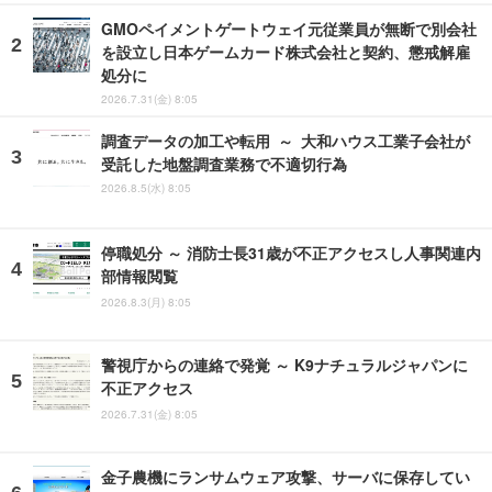
GMOペイメントゲートウェイ元従業員が無断で別会社
を設立し日本ゲームカード株式会社と契約、懲戒解雇
処分に
2026.7.31(金) 8:05
調査データの加工や転用 ～ 大和ハウス工業子会社が
受託した地盤調査業務で不適切行為
2026.8.5(水) 8:05
停職処分 ～ 消防士長31歳が不正アクセスし人事関連内
部情報閲覧
2026.8.3(月) 8:05
警視庁からの連絡で発覚 ～ K9ナチュラルジャパンに
不正アクセス
2026.7.31(金) 8:05
金子農機にランサムウェア攻撃、サーバに保存してい