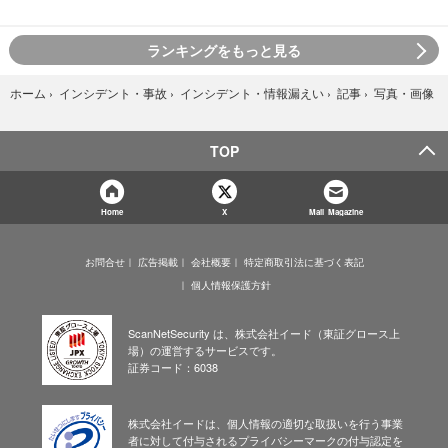
ランキングをもっと見る
写真・画像
ホーム
›
インシデント・事故
›
インシデント・情報漏えい
›
記事
›
TOP
Home
X
Mail Magazine
お問合せ
広告掲載
会社概要
特定商取引法に基づく表記
個人情報保護方針
ScanNetSecurity は、株式会社イード（東証グロース上
場）の運営するサービスです。
証券コード：6038
株式会社イードは、個人情報の適切な取扱いを行う事業
者に対して付与されるプライバシーマークの付与認定を