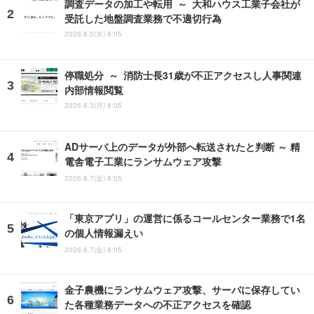
調査データの加工や転用 ～ 大和ハウス工業子会社が
受託した地盤調査業務で不適切行為
2026.8.5(水) 8:05
停職処分 ～ 消防士長31歳が不正アクセスし人事関連
内部情報閲覧
2026.8.3(月) 8:05
ADサーバ上のデータが外部へ転送されたと判断 ～ 精
電舎電子工業にランサムウェア攻撃
2026.8.7(金) 8:05
「東京アプリ」の運営に係るコールセンター業務で1名
の個人情報漏えい
2026.8.7(金) 8:05
金子農機にランサムウェア攻撃、サーバに保存してい
た各種業務データへの不正アクセスを確認