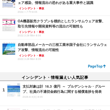
ェア感染、情報流出の恐れがある重大事件と認識
インシデント・事故
2022.1.7 Fri 8:05
OA機器販売クラブンを標的としたランサムウェア攻撃、
取引先情報や開発資料等の流出の可能性も
インシデント・事故
2022.3.28 Mon 8:05
自動車部品メーカーの三桜工業米国子会社にランサムウェ
ア攻撃、情報流出の可能性
インシデント・事故
2022.3.28 Mon 8:05
PageTop
インシデント・情報漏えい人気記事
支払対象は計 16.3 億円 ～ プルデンシャル・グルー
プ、社員の不適切金銭行為に関する補償進捗を発表
2026.8.4(火) 8:05