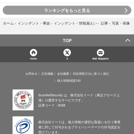
ランキングをもっと見る
写真・画像
ホーム
›
インシデント・事故
›
インシデント・情報漏えい
›
記事
›
TOP
Home
X
Mail Magazine
お問合せ
広告掲載
会社概要
特定商取引法に基づく表記
個人情報保護方針
ScanNetSecurity は、株式会社イード（東証グロース上
場）の運営するサービスです。
証券コード：6038
株式会社イードは、個人情報の適切な取扱いを行う事業
者に対して付与されるプライバシーマークの付与認定を
受けています。