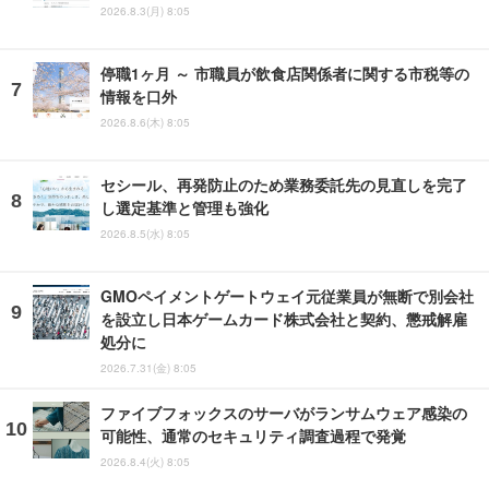
2026.8.3(月) 8:05
停職1ヶ月 ～ 市職員が飲食店関係者に関する市税等の
情報を口外
2026.8.6(木) 8:05
セシール、再発防止のため業務委託先の見直しを完了
し選定基準と管理も強化
2026.8.5(水) 8:05
GMOペイメントゲートウェイ元従業員が無断で別会社
を設立し日本ゲームカード株式会社と契約、懲戒解雇
処分に
2026.7.31(金) 8:05
ファイブフォックスのサーバがランサムウェア感染の
可能性、通常のセキュリティ調査過程で発覚
2026.8.4(火) 8:05