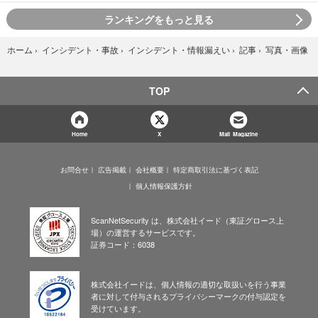
ランキングをもっと見る
写真・画像
ホーム
›
インシデント・事故
›
インシデント・情報漏えい
›
記事
›
TOP
Home
X
Mail Magazine
お問合せ
広告掲載
会社概要
特定商取引法に基づく表記
個人情報保護方針
ScanNetSecurity は、株式会社イード（東証グロース上
場）の運営するサービスです。
証券コード：6038
株式会社イードは、個人情報の適切な取扱いを行う事業
者に対して付与されるプライバシーマークの付与認定を
受けています。