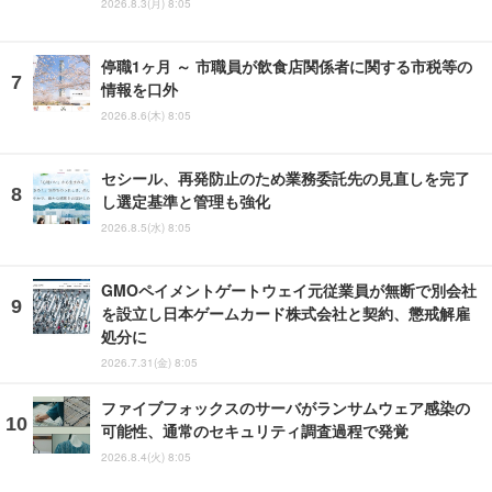
2026.8.3(月) 8:05
停職1ヶ月 ～ 市職員が飲食店関係者に関する市税等の
情報を口外
2026.8.6(木) 8:05
セシール、再発防止のため業務委託先の見直しを完了
し選定基準と管理も強化
2026.8.5(水) 8:05
GMOペイメントゲートウェイ元従業員が無断で別会社
を設立し日本ゲームカード株式会社と契約、懲戒解雇
処分に
2026.7.31(金) 8:05
ファイブフォックスのサーバがランサムウェア感染の
可能性、通常のセキュリティ調査過程で発覚
2026.8.4(火) 8:05