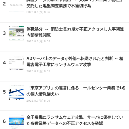
受託した地盤調査業務で不適切行為
2026.8.5(水) 8:05
停職処分 ～ 消防士長31歳が不正アクセスし人事関連
内部情報閲覧
2026.8.3(月) 8:05
ADサーバ上のデータが外部へ転送されたと判断 ～ 精
電舎電子工業にランサムウェア攻撃
2026.8.7(金) 8:05
「東京アプリ」の運営に係るコールセンター業務で1名
の個人情報漏えい
2026.8.7(金) 8:05
金子農機にランサムウェア攻撃、サーバに保存してい
た各種業務データへの不正アクセスを確認