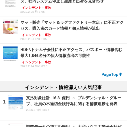
ス、社内システム停止し生産と出荷を見合わせ
インシデント・事故
2022.2.25 Fri 8:05
マット販売「マット＆ラグファクトリー本店」に不正アク
セス、購入者のカード情報と個人情報が流出
インシデント・事故
2022.2.24 Thu 8:05
HISベトナム子会社に不正アクセス、パスポート情報含む
最大1,846名分の個人情報流出の可能性
インシデント・事故
2022.2.14 Mon 8:05
PageTop
インシデント・情報漏えい人気記事
支払対象は計 16.3 億円 ～ プルデンシャル・グルー
プ、社員の不適切金銭行為に関する補償進捗を発表
2026.8.4(火) 8:05
調査データの加工や転用 ～ 大和ハウス工業子会社が