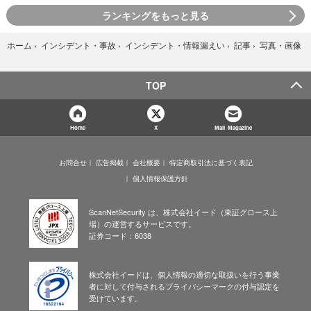
ランキングをもっと見る
写真・画像
ホーム
›
インシデント・事故
›
インシデント・情報漏えい
›
記事
›
TOP
Home
X
Mail Magazine
お問合せ
広告掲載
会社概要
特定商取引法に基づく表記
個人情報保護方針
ScanNetSecurity は、株式会社イード（東証グロース上
場）の運営するサービスです。
証券コード：6038
株式会社イードは、個人情報の適切な取扱いを行う事業
者に対して付与されるプライバシーマークの付与認定を
受けています。