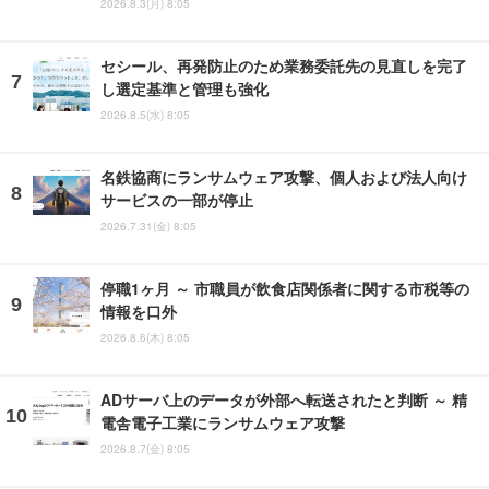
2026.8.3(月) 8:05
セシール、再発防止のため業務委託先の見直しを完了
し選定基準と管理も強化
2026.8.5(水) 8:05
名鉄協商にランサムウェア攻撃、個人および法人向け
サービスの一部が停止
2026.7.31(金) 8:05
停職1ヶ月 ～ 市職員が飲食店関係者に関する市税等の
情報を口外
2026.8.6(木) 8:05
ADサーバ上のデータが外部へ転送されたと判断 ～ 精
電舎電子工業にランサムウェア攻撃
2026.8.7(金) 8:05