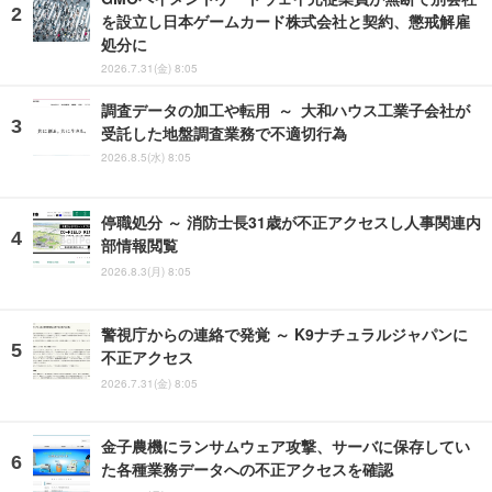
を設立し日本ゲームカード株式会社と契約、懲戒解雇
処分に
2026.7.31(金) 8:05
調査データの加工や転用 ～ 大和ハウス工業子会社が
受託した地盤調査業務で不適切行為
2026.8.5(水) 8:05
停職処分 ～ 消防士長31歳が不正アクセスし人事関連内
部情報閲覧
2026.8.3(月) 8:05
警視庁からの連絡で発覚 ～ K9ナチュラルジャパンに
不正アクセス
2026.7.31(金) 8:05
金子農機にランサムウェア攻撃、サーバに保存してい
た各種業務データへの不正アクセスを確認