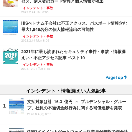
セス、購入者のカード情報と個人情報が流出
インシデント・事故
2022.2.24 Thu 8:05
HISベトナム子会社に不正アクセス、パスポート情報含む
最大1,846名分の個人情報流出の可能性
インシデント・事故
2022.2.14 Mon 8:05
2021年に最も読まれたセキュリティ事件・事故・情報漏
えい・不正アクセス記事 ベスト10
インシデント・事故
2021.12.21 Tue 8:15
PageTop
インシデント・情報漏えい人気記事
支払対象は計 16.3 億円 ～ プルデンシャル・グルー
プ、社員の不適切金銭行為に関する補償進捗を発表
2026.8.4(火) 8:05
GMOペイメントゲートウェイ元従業員が無断で別会社