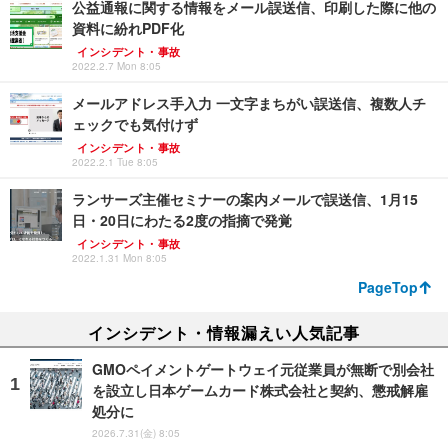
公益通報に関する情報をメール誤送信、印刷した際に他の
資料に紛れPDF化
インシデント・事故
2022.2.7 Mon 8:05
メールアドレス手入力 一文字まちがい誤送信、複数人チ
ェックでも気付けず
インシデント・事故
2022.2.1 Tue 8:05
ランサーズ主催セミナーの案内メールで誤送信、1月15
日・20日にわたる2度の指摘で発覚
インシデント・事故
2022.1.31 Mon 8:05
PageTop
インシデント・情報漏えい人気記事
GMOペイメントゲートウェイ元従業員が無断で別会社
を設立し日本ゲームカード株式会社と契約、懲戒解雇
処分に
2026.7.31(金) 8:05