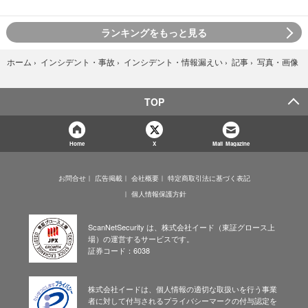
ランキングをもっと見る
写真・画像
ホーム
›
インシデント・事故
›
インシデント・情報漏えい
›
記事
›
TOP
Home
X
Mail Magazine
お問合せ
広告掲載
会社概要
特定商取引法に基づく表記
個人情報保護方針
ScanNetSecurity は、株式会社イード（東証グロース上
場）の運営するサービスです。
証券コード：6038
株式会社イードは、個人情報の適切な取扱いを行う事業
者に対して付与されるプライバシーマークの付与認定を