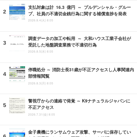
支払対象は計 16.3 億円 ～ プルデンシャル・グルー
プ、社員の不適切金銭行為に関する補償進捗を発表
2026.8.4(火) 8:05
調査データの加工や転用 ～ 大和ハウス工業子会社が
受託した地盤調査業務で不適切行為
2026.8.5(水) 8:05
停職処分 ～ 消防士長31歳が不正アクセスし人事関連内
部情報閲覧
2026.8.3(月) 8:05
警視庁からの連絡で発覚 ～ K9ナチュラルジャパンに
不正アクセス
2026.7.31(金) 8:05
金子農機にランサムウェア攻撃、サーバに保存してい