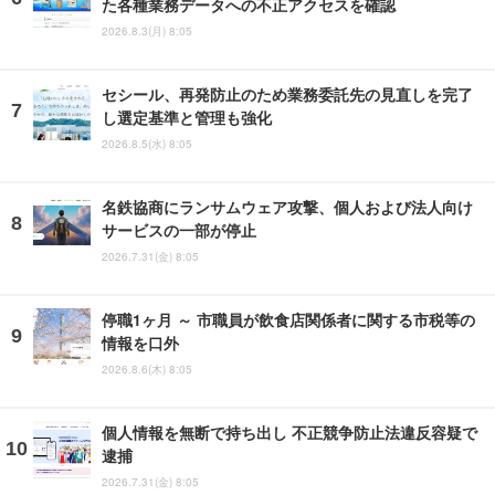
た各種業務データへの不正アクセスを確認
2026.8.3(月) 8:05
セシール、再発防止のため業務委託先の見直しを完了
し選定基準と管理も強化
2026.8.5(水) 8:05
名鉄協商にランサムウェア攻撃、個人および法人向け
サービスの一部が停止
2026.7.31(金) 8:05
停職1ヶ月 ～ 市職員が飲食店関係者に関する市税等の
情報を口外
2026.8.6(木) 8:05
個人情報を無断で持ち出し 不正競争防止法違反容疑で
逮捕
2026.7.31(金) 8:05