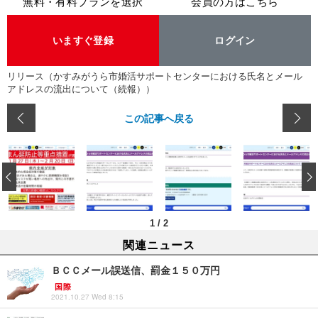
無料・有料プランを選択
会員の方はこちら
いますぐ登録
ログイン
リリース（かすみがうら市婚活サポートセンターにおける氏名とメール
アドレスの流出について（続報））
この記事へ戻る
‹
1
/
2
関連ニュース
ＢＣＣメール誤送信、罰金１５０万円
国際
2021.10.27 Wed 8:15