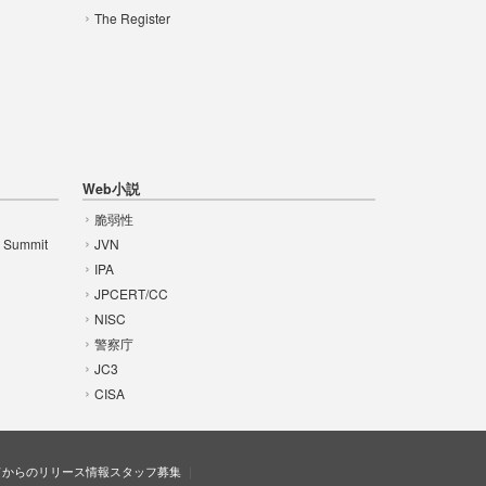
The Register
Web小説
脆弱性
t Summit
JVN
IPA
JPCERT/CC
NISC
警察庁
JC3
CISA
ドからのリリース情報
スタッフ募集