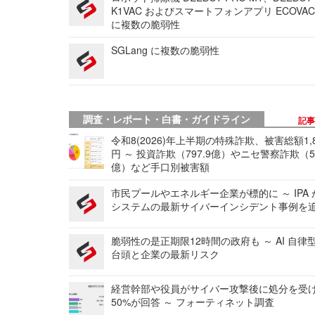
K1VAC およびスマートフォンアプリ ECOVAC
に複数の脆弱性
SGLang に複数の脆弱性
調査・レポート・白書・ガイドライン
記
令和8(2026)年上半期の特殊詐欺、被害総額1,
円 ～ 投資詐欺（797.9億）やニセ警察詐欺（50
億）など手口別被害額
市民プールやエネルギー企業が標的に ～ IPA
システムの最新サイバーインシデント事例を
脆弱性の是正期限12時間の政府も ～ AI 自律
台頭と企業の最新リスク
経営幹部や役員がサイバー攻撃後に処分を受
50%が回答 ～ フォーティネット調査