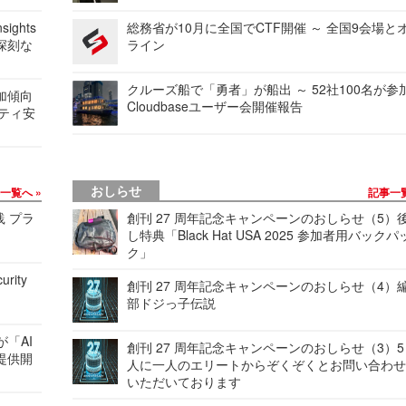
ights
総務省が10月に全国でCTF開催 ～ 全国9会場と
深刻な
ライン
クルーズ船で「勇者」が船出 ～ 52社100名が参
加傾向
Cloudbaseユーザー会開催報告
リティ安
おしらせ
事一覧へ
記事一
践 プラ
創刊 27 周年記念キャンペーンのおしらせ（5）
し特典「Black Hat USA 2025 参加者用バックパ
ク」
urity
創刊 27 周年記念キャンペーンのおしらせ（4）
部ドジっ子伝説
が「AI
創刊 27 周年記念キャンペーンのおしらせ（3）5
提供開
人に一人のエリートからぞくぞくとお問い合わ
いただいております