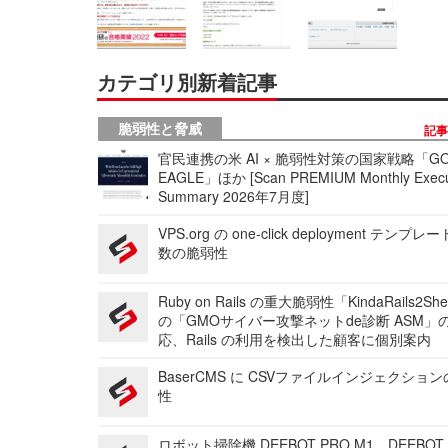
カテゴリ別新着記事
脆弱性と脅威
記
官民連携の米 AI × 脆弱性対策の国家戦略「GO
EAGLE」ほか [Scan PREMIUM Monthly Execu
Summary 2026年7月度]
VPS.org の one-click deployment テンプ
数の脆弱性
Ruby on Rails の重大脆弱性「KindaRails2Sh
の「GMOサイバー攻撃ネットde診断 ASM」
応、Rails の利用を検出した顧客に個別案内
BaserCMS に CSVファイルインジェクショ
性
ロボット掃除機 DEEBOT PRO M1、DEEBOT