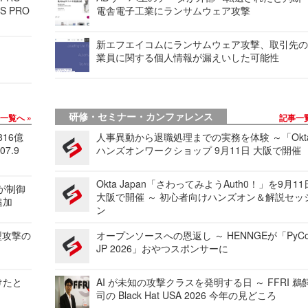
S PRO
電舎電子工業にランサムウェア攻撃
新エフエイコムにランサムウェア攻撃、取引先
業員に関する個人情報が漏えいした可能性
研修・セミナー・カンファレンス
事一覧へ
記事一
816億
人事異動から退職処理までの実務を体験 ～「Okt
7.9
ハンズオンワークショップ 9月11日 大阪で開催
Okta Japan「さわってみようAuth0！」を9月1
 が制御
大阪で開催 ～ 初心者向けハンズオン＆解説セッ
追加
ン
型攻撃の
オープンソースへの恩返し ～ HENNGEが「PyCo
JP 2026」おやつスポンサーに
けたと
AI が未知の攻撃クラスを発明する日 ～ FFRI 鵜
司の Black Hat USA 2026 今年の見どころ