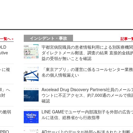
インシデント・事故
事一覧へ
記事一
LD
宇都宮病院職員の患者情報利用による別医療機
tive
ダイレクトメール郵送、調査の結果 直接的金銭
益の受領が無いことを確認
レートに複
「東京アプリ」の運営に係るコールセンター業務
名の個人情報漏えい
ell」へ
Axcelead Drug Discovery Partners社員のメー
の対
ウントに不正アクセス、約7,000通のメールで痕
確認
ンの脆弱
LINE GAMEでユーザー内部識別子を外部の広告
ルに送信、総務省から行政指導
 PRO
ADサーバ上のデータが外部へ転送されたと判断 