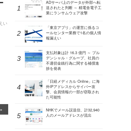
ー
ADサーバ上のデータが外部へ転
送されたと判断 ～ 精電舎電子工
業にランサムウェア攻撃
えい
「東京アプリ」の運営に係るコ
ールセンター業務で1名の個人情
報漏えい
支払対象は計 16.3 億円 ～ プル
デンシャル・グループ、社員の
不適切金銭行為に関する補償進
捗を発表
「日経メディカル Online」に海
外IPアドレスからサイバー攻
撃、会員情報の一部が窃取され
た可能性
NHKでメール誤送信、計32,940
人のメールアドレスが流出