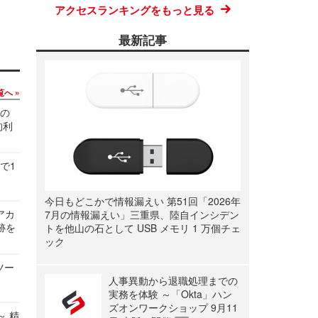
アクセスランキングをもっと見る
最新記事
覧へ
関の
的利
で1
今日もどこかで情報漏えい 第51回「2026年
ルアカ
7月の情報漏えい」三重県、陸自インシデン
跡を
トを他山の石として USB メモリ 1 万個チェ
ック
ツー
人事異動から退職処理までの
実務を体験 ～「Okta」ハン
ズオンワークショップ 9月11
～ 精