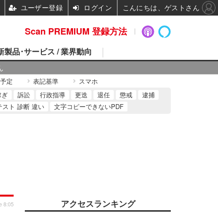
ユーザー登録
ログイン
こんにちは、ゲストさん
Scan PREMIUM 登録方法
 新製品･サービス / 業界動向
ん
予定
表記基準
スマホ
稼ぎ
訴訟
行政指導
更迭
退任
懲戒
逮捕
テスト 診断 違い
文字コピーできないPDF
アクセスランキング
e 8:05