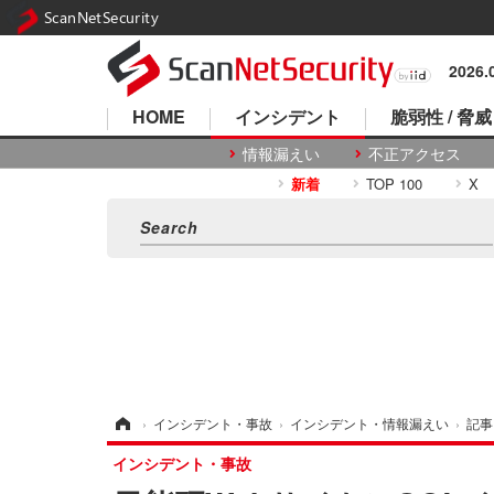
ScanNetSecurity
2026
HOME
インシデント
脆弱性 / 脅威
情報漏えい
不正アクセス
新着
TOP 100
X
ホーム
›
インシデント・事故
›
インシデント・情報漏えい
›
記事
インシデント・事故