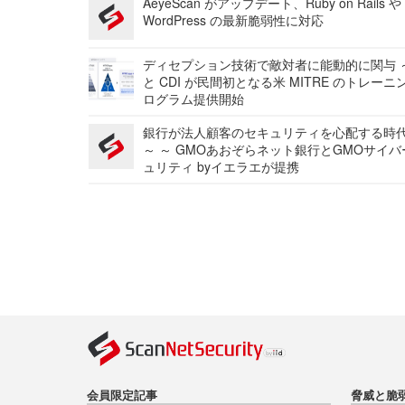
AeyeScan がアップデート、Ruby on Rails や
WordPress の最新脆弱性に対応
ディセプション技術で敵対者に能動的に関与 ～
と CDI が民間初となる米 MITRE のトレーニ
ログラム提供開始
銀行が法人顧客のセキュリティを心配する時
～ ～ GMOあおぞらネット銀行とGMOサイ
ュリティ byイエラエが提携
会員限定記事
脅威と脆