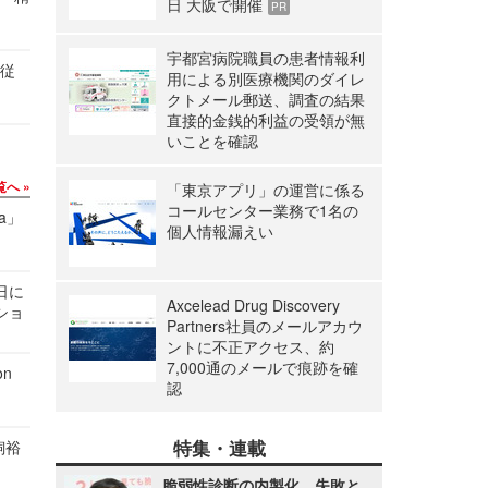
日 大阪で開催
PR
宇都宮病院職員の患者情報利
の従
用による別医療機関のダイレ
クトメール郵送、調査の結果
直接的金銭的利益の受領が無
いことを確認
覧へ
「東京アプリ」の運営に係る
コールセンター業務で1名の
a」
個人情報漏えい
1日に
Axcelead Drug Discovery
ショ
Partners社員のメールアカウ
ントに不正アクセス、約
7,000通のメールで痕跡を確
n
認
特集・連載
飼裕
脆弱性診断の内製化、失敗と