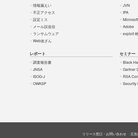
情報漏えい
JVN
不正アクセス
IPA
設定ミス
Microsof
メール誤送信
Adobe
ランサムウェア
exploit
Web改ざん
レポート
セミナー
調査報告書
Black Ha
JNSA
Gartner 
ISOG-J
RSA Con
OWASP
Security
リリース窓口・お問い合わせ
広告