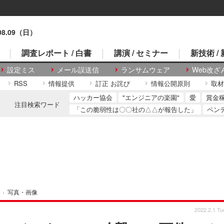
.08.09（日）
調査レポート / 白書
講演 / セミナー
新技術 /
設定ミス
メール誤送信
ランサムウェア
Web改ざ
RSS
情報提供
訂正 お詫び
情報公開原則
取材
ハッカー協会
"エンジニアの楽園"
愛
賞金
注目検索ワード
「この脆弱性は〇〇社の△△が報告した」
ペン
›
写真・画像
2022.2.1 Tu