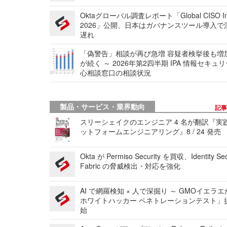
Oktaグローバル調査レポート「Global CISO Ins
2026」公開、日本はガバナンスツール導入で
遅れ
「偽警告」相談が再び急増 容疑者検挙後も増
が続く ～ 2026年第2四半期 IPA 情報セキュ
心相談窓口の相談状況
製品・サービス・業界動向
記
スリーシェイクのエンジニア 4 名が翻訳『実
ットフォームエンジニアリング』8 / 24 発売
Okta が Permiso Security を買収、Identity Sec
Fabric の脅威検出・対応を強化
AI で網羅検知 × 人で深掘り ～ GMOイエラエ
ホワイトハッカー ペネトレーションテスト」
始