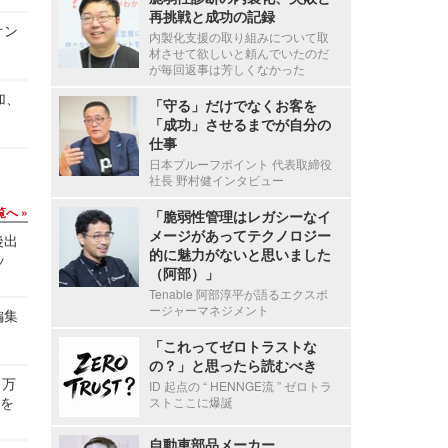
再挑戦と成功の記録
オン
内製化支援の取り組みについて取
材させて欲しいと頼んでいたのだ
が毎回返事は芳しくなかった
加、
「守る」だけでなくお客を
「成功」させるまでが自分の
仕事
日本プルーフポイント 代表取締役
社長 野村健インタビュー
覧へ
「脆弱性管理はレガシーなイ
メージがあってテクノロジー
後出
的に魅力がないと思いました
ッ
（阿部）」
Tenable 阿部淳平が語るエクスポ
ージャーマネジメント
編集
「これってゼロトラストな
の？」と思ったら読むべき
 万
ID 起点の “ HENNGE流 ” ゼロトラ
せを
ストここに爆誕
自動車部品メーカー