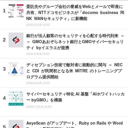
委託先やグループ会社の脅威をWebとメールで即座に
共有、NTTドコモビジネスが「docomo business RI
NK WANセキュリティ」に新機能
2026.8.5(水) 8:00
銀行が法人顧客のセキュリティを心配する時代到来 ～
～ GMOあおぞらネット銀行とGMOサイバーセキュリ
ティ byイエラエが提携
2026.8.6(木) 8:00
ディセプション技術で敵対者に能動的に関与 ～ NEC
と CDI が民間初となる米 MITRE のトレーニングプ
ログラム提供開始
2026.8.6(木) 8:00
サイバーセキュリティ特化 AI 基盤「AIホワイトハッカ
ー byGMO」を構築
2026.7.30(木) 8:00
AeyeScan がアップデート、Ruby on Rails や Word