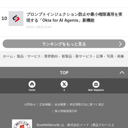
プロンプトインジェクション防止や最小権限適用を実
現する「Okta for AI Agents」新機能
2026.7.28(火) 8:00
ランキングをもっと見る
写真・画像
ホーム
›
製品・サービス・業界動向
›
新製品・新サービス
›
記事
›
TOP
Home
X
Mail Magazine
お問合せ
広告掲載
会社概要
特定商取引法に基づく表記
個人情報保護方針
ScanNetSecurity は、株式会社イード（東証グロース上