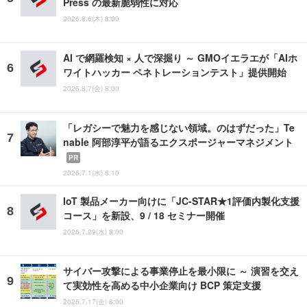
Press の最新脆弱性に対応
2026.8.6(木) 8:00
AI で網羅検知 × 人で深掘り ～ GMOイエラエが「AIホ
ワイトハッカー ペネトレーションテスト」提供開始
2026.8.7(金) 8:00
「レガシーで魅力を感じない領域。のはずだった」Te
nable 阿部淳平が語るエクスポージャーマネジメント
PR
2026.7.1(水) 8:10
IoT 製品メーカー向けに「JC-STAR★1評価内製化支援
コース」を新設、9 / 18 セミナー開催
2026.7.29(水) 8:00
サイバー攻撃による事業停止を最小限に ～ 演習を交え
て実効性を高める中小企業向け BCP 策定支援
2026.7.17(金) 8:00