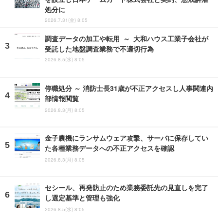
処分に
2026.7.31(金) 8:05
調査データの加工や転用 ～ 大和ハウス工業子会社が
受託した地盤調査業務で不適切行為
2026.8.5(水) 8:05
停職処分 ～ 消防士長31歳が不正アクセスし人事関連内
部情報閲覧
2026.8.3(月) 8:05
金子農機にランサムウェア攻撃、サーバに保存してい
た各種業務データへの不正アクセスを確認
2026.8.3(月) 8:05
セシール、再発防止のため業務委託先の見直しを完了
し選定基準と管理も強化
2026.8.5(水) 8:05