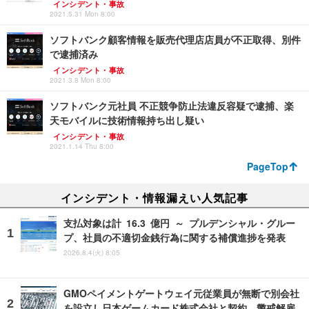
インシデント・事故
2021.5.31 Mon 8:00
ソフトバンク顧客情報を販売代理店店員が不正取得、別件
で逮捕済み
インシデント・事故
2021.3.8 Mon 8:00
ソフトバンク元社員 不正競争防止法違反容疑で逮捕、楽
天モバイルに技術情報持ち出し疑い
インシデント・事故
2021.1.14 Thu 8:00
PageTop
インシデント・情報漏えい人気記事
支払対象は計 16.3 億円 ～ プルデンシャル・グルー
プ、社員の不適切金銭行為に関する補償進捗を発表
2026.8.4(火) 8:05
GMOペイメントゲートウェイ元従業員が無断で別会社
を設立し日本ゲームカード株式会社と契約、懲戒解雇