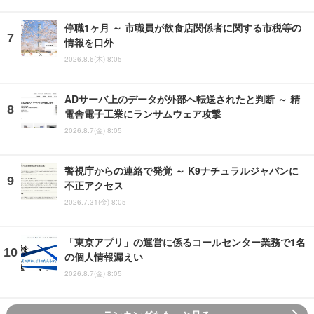
停職1ヶ月 ～ 市職員が飲食店関係者に関する市税等の
情報を口外
2026.8.6(木) 8:05
ADサーバ上のデータが外部へ転送されたと判断 ～ 精
電舎電子工業にランサムウェア攻撃
2026.8.7(金) 8:05
警視庁からの連絡で発覚 ～ K9ナチュラルジャパンに
不正アクセス
2026.7.31(金) 8:05
「東京アプリ」の運営に係るコールセンター業務で1名
の個人情報漏えい
2026.8.7(金) 8:05