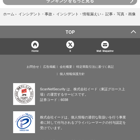
ランキングをもっと見る
写真・画像
ホーム
›
インシデント・事故
›
インシデント・情報漏えい
›
記事
›
TOP
Home
X
Mail Magazine
お問合せ
広告掲載
会社概要
特定商取引法に基づく表記
個人情報保護方針
ScanNetSecurity は、株式会社イード（東証グロース上
場）の運営するサービスです。
証券コード：6038
株式会社イードは、個人情報の適切な取扱いを行う事業
者に対して付与されるプライバシーマークの付与認定を
受けています。