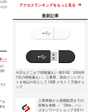
アクセスランキングをもっと見る
最新記事
覧へ
関の
的利
今日もどこかで情報漏えい 第51回「2026年
7月の情報漏えい」三重県、陸自インシデン
トを他山の石として USB メモリ 1 万個チェ
で1
ック
人事異動から退職処理までの
ルアカ
実務を体験 ～「Okta」ハン
跡を
ズオンワークショップ 9月11