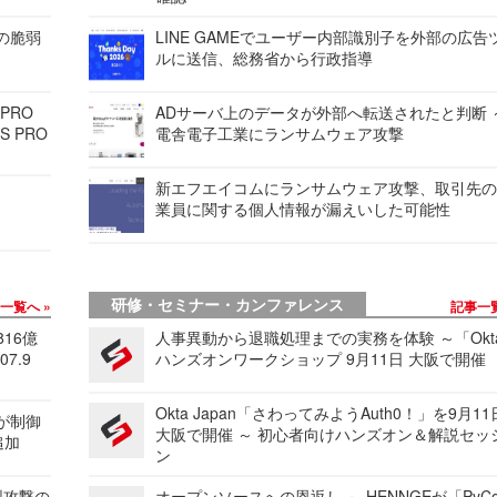
ンの脆弱
LINE GAMEでユーザー内部識別子を外部の広告
ルに送信、総務省から行政指導
 PRO
ADサーバ上のデータが外部へ転送されたと判断 
S PRO
電舎電子工業にランサムウェア攻撃
新エフエイコムにランサムウェア攻撃、取引先
業員に関する個人情報が漏えいした可能性
研修・セミナー・カンファレンス
事一覧へ
記事一
816億
人事異動から退職処理までの実務を体験 ～「Okt
7.9
ハンズオンワークショップ 9月11日 大阪で開催
Okta Japan「さわってみようAuth0！」を9月1
 が制御
大阪で開催 ～ 初心者向けハンズオン＆解説セッ
追加
ン
型攻撃の
オープンソースへの恩返し ～ HENNGEが「PyCo