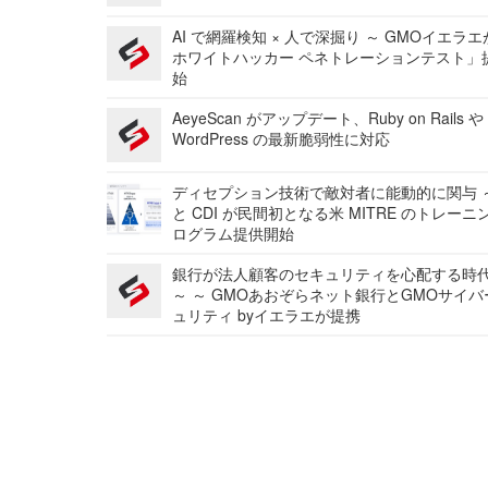
AI で網羅検知 × 人で深掘り ～ GMOイエラエ
ホワイトハッカー ペネトレーションテスト」
始
AeyeScan がアップデート、Ruby on Rails や
WordPress の最新脆弱性に対応
ディセプション技術で敵対者に能動的に関与 ～
と CDI が民間初となる米 MITRE のトレーニ
ログラム提供開始
銀行が法人顧客のセキュリティを心配する時
～ ～ GMOあおぞらネット銀行とGMOサイ
ュリティ byイエラエが提携