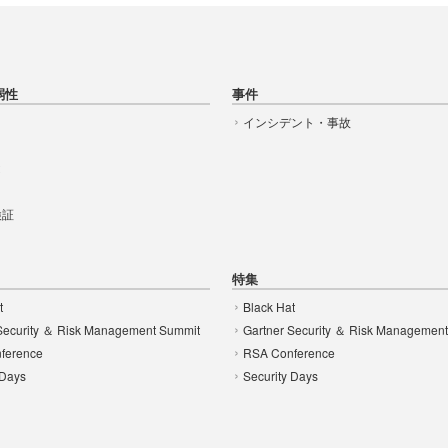
弱性
事件
インシデント・事故
t
 検証
特集
t
Black Hat
Security ＆ Risk Management Summit
Gartner Security ＆ Risk Managemen
ference
RSA Conference
 Days
Security Days