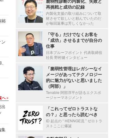
脆弱性診断の内製化、失敗と
再挑戦と成功の記録
内製化支援の取り組みについて取
材させて欲しいと頼んでいたのだ
飼裕
が毎回返事は芳しくなかった
「守る」だけでなくお客を
「成功」させるまでが自分の
オン
仕事
日本プルーフポイント 代表取締役
社長 野村健インタビュー
加、
「脆弱性管理はレガシーなイ
メージがあってテクノロジー
的に魅力がないと思いました
（阿部）」
Tenable 阿部淳平が語るエクスポ
ージャーマネジメント
覧へ
後出
「これってゼロトラストな
ッ
の？」と思ったら読むべき
ID 起点の “ HENNGE流 ” ゼロトラ
ストここに爆誕
編集