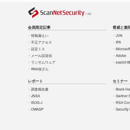
会員限定記事
脅威と脆
情報漏えい
JVN
不正アクセス
IPA
設定ミス
Microsof
メール誤送信
Adobe
ランサムウェア
exploit
Web改ざん
レポート
セミナー
調査報告書
Black Ha
JNSA
Gartner 
ISOG-J
RSA Con
OWASP
Security