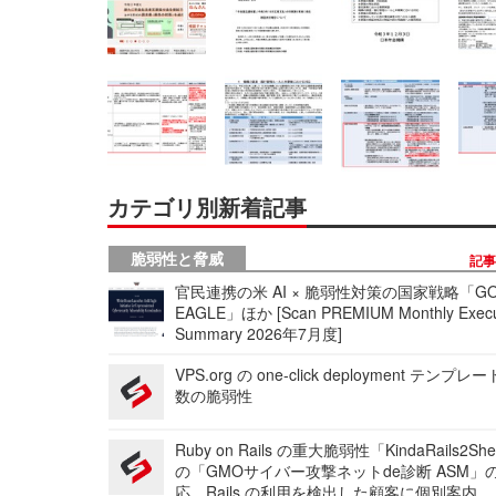
カテゴリ別新着記事
脆弱性と脅威
記
官民連携の米 AI × 脆弱性対策の国家戦略「GO
EAGLE」ほか [Scan PREMIUM Monthly Execu
Summary 2026年7月度]
VPS.org の one-click deployment テンプ
数の脆弱性
Ruby on Rails の重大脆弱性「KindaRails2Sh
の「GMOサイバー攻撃ネットde診断 ASM」
応、Rails の利用を検出した顧客に個別案内