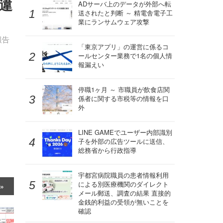
違
ADサーバ上のデータが外部へ転
送されたと判断 ～ 精電舎電子工
業にランサムウェア攻撃
報告
「東京アプリ」の運営に係るコ
ールセンター業務で1名の個人情
報漏えい
停職1ヶ月 ～ 市職員が飲食店関
係者に関する市税等の情報を口
外
LINE GAMEでユーザー内部識別
子を外部の広告ツールに送信、
総務省から行政指導
宇都宮病院職員の患者情報利用
による別医療機関のダイレクト
メール郵送、調査の結果 直接的
金銭的利益の受領が無いことを
確認