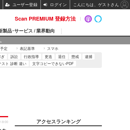
ユーザー登録
ログイン
こんにちは、ゲストさん
Scan PREMIUM 登録方法
 新製品･サービス / 業界動向
ん
予定
表記基準
スマホ
稼ぎ
訴訟
行政指導
更迭
退任
懲戒
逮捕
テスト 診断 違い
文字コピーできないPDF
アクセスランキング
i 8:00