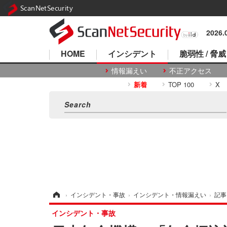
ScanNetSecurity
2026
HOME
インシデント
脆弱性 / 脅威
情報漏えい
不正アクセス
新着
TOP 100
X
ホーム
›
インシデント・事故
›
インシデント・情報漏えい
›
記事
インシデント・事故