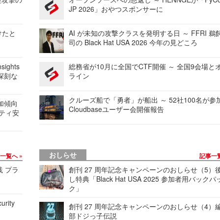
JP 2026」おやつスポンサーに
けたと
AI が未知の攻撃クラスを発明する日 ～ FFRI 鵜
司の Black Hat USA 2026 今年の見どころ
ights
総務省が10月に全国でCTF開催 ～ 全国9会場と
深刻な
ライン
クルーズ船で「勇者」が船出 ～ 52社100名が参
加傾向
Cloudbaseユーザー会開催報告
リティ安
おしらせ
事一覧へ
記事一
践 プラ
創刊 27 周年記念キャンペーンのおしらせ（5）
し特典「Black Hat USA 2025 参加者用バックパ
ク」
urity
創刊 27 周年記念キャンペーンのおしらせ（4）
部ドジっ子伝説