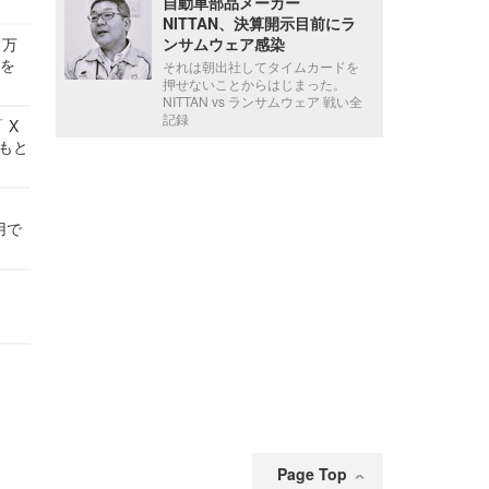
自動車部品メーカー
NITTAN、決算開示目前にラ
ンサムウェア感染
 万
せを
それは朝出社してタイムカードを
押せないことからはじまった。
NITTAN vs ランサムウェア 戦い全
記録
 X
かもと
件
用で
Page Top