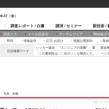
.08.07（金）
調査レポート / 白書
講演 / セミナー
新技術 /
設定ミス
メール誤送信
ランサムウェア
Web改ざ
RSS
情報提供
訂正 お詫び
情報公開原則
取材
ハッカー協会
"エンジニアの楽園"
愛
賞金
注目検索ワード
「この脆弱性は〇〇社の△△が報告した」
ペン
›
写真・画像
2021.12.17 Fr