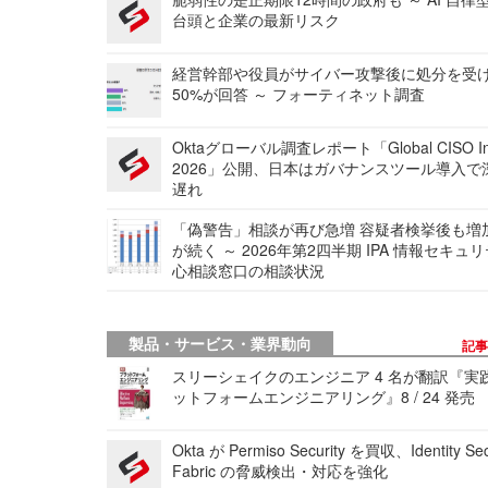
台頭と企業の最新リスク
経営幹部や役員がサイバー攻撃後に処分を受
50%が回答 ～ フォーティネット調査
Oktaグローバル調査レポート「Global CISO Ins
2026」公開、日本はガバナンスツール導入で
遅れ
「偽警告」相談が再び急増 容疑者検挙後も増
が続く ～ 2026年第2四半期 IPA 情報セキュ
心相談窓口の相談状況
製品・サービス・業界動向
記
スリーシェイクのエンジニア 4 名が翻訳『実
ットフォームエンジニアリング』8 / 24 発売
Okta が Permiso Security を買収、Identity Sec
Fabric の脅威検出・対応を強化