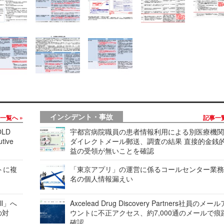
インシデント・事故
事一覧へ
記事一
LD
宇都宮病院職員の患者情報利用による別医療機
tive
ダイレクトメール郵送、調査の結果 直接的金銭
益の受領が無いことを確認
レートに複
「東京アプリ」の運営に係るコールセンター業務
名の個人情報漏えい
ell」へ
Axcelead Drug Discovery Partners社員のメー
の対
ウントに不正アクセス、約7,000通のメールで痕
確認