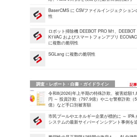
BaserCMS に CSVファイルインジェクショ
性
ロボット掃除機 DEEBOT PRO M1、DEEBOT
K1VAC およびスマートフォンアプリ ECOVAC
に複数の脆弱性
SGLang に複数の脆弱性
調査・レポート・白書・ガイドライン
記
令和8(2026)年上半期の特殊詐欺、被害総額1,
円 ～ 投資詐欺（797.9億）やニセ警察詐欺（50
億）など手口別被害額
市民プールやエネルギー企業が標的に ～ IPA
システムの最新サイバーインシデント事例を
脆弱性の是正期限12時間の政府も ～ AI 自律