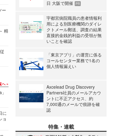
日 大阪で開催
PR
ツー
宇都宮病院職員の患者情報利
用による別医療機関のダイレ
クトメール郵送、調査の結果
～ 精
直接的金銭的利益の受領が無
いことを確認
の従
「東京アプリ」の運営に係る
コールセンター業務で1名の
個人情報漏えい
覧へ
Axcelead Drug Discovery
a」
Partners社員のメールアカウ
ントに不正アクセス、約
7,000通のメールで痕跡を確
認
1日に
ショ
特集・連載
n