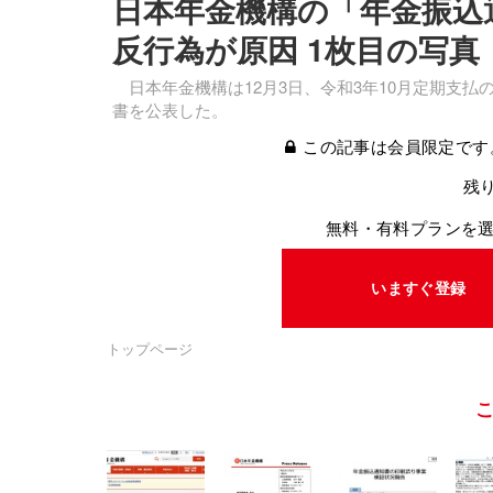
日本年金機構の「年金振込
反⾏為が原因 1枚目の写真
日本年金機構は12月3日、令和3年10月定期支
書を公表した。
この記事は会員限定です
残り
無料・有料プランを
いますぐ登録
トップページ