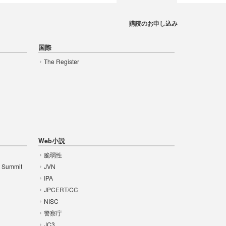
購読のお申し込み
国際
The Register
Web小説
脆弱性
t Summit
JVN
IPA
JPCERT/CC
NISC
警察庁
JC3