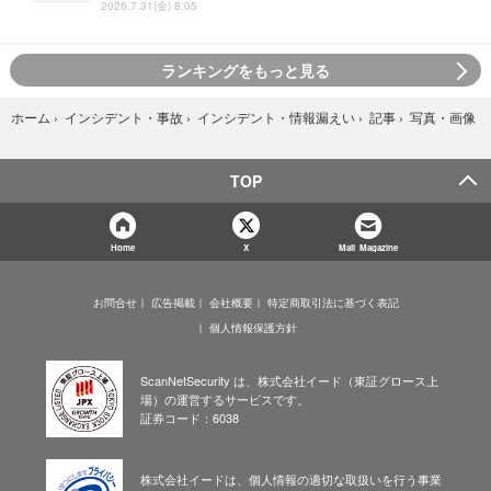
2026.7.31(金) 8:05
ランキングをもっと見る
写真・画像
ホーム
›
インシデント・事故
›
インシデント・情報漏えい
›
記事
›
TOP
Home
X
Mail Magazine
お問合せ
広告掲載
会社概要
特定商取引法に基づく表記
個人情報保護方針
ScanNetSecurity は、株式会社イード（東証グロース上
場）の運営するサービスです。
証券コード：6038
株式会社イードは、個人情報の適切な取扱いを行う事業