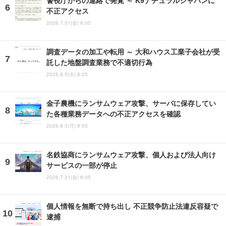
警視庁からの連絡で発覚 ～ K9ナチュラルジャパンに
不正アクセス
2026.7.31(金) 8:05
調査データの加工や転用 ～ 大和ハウス工業子会社が受
託した地盤調査業務で不適切行為
2026.8.5(水) 8:05
金子農機にランサムウェア攻撃、サーバに保存してい
た各種業務データへの不正アクセスを確認
2026.8.3(月) 8:05
名鉄協商にランサムウェア攻撃、個人および法人向け
サービスの一部が停止
2026.7.31(金) 8:05
個人情報を無断で持ち出し 不正競争防止法違反容疑で
逮捕