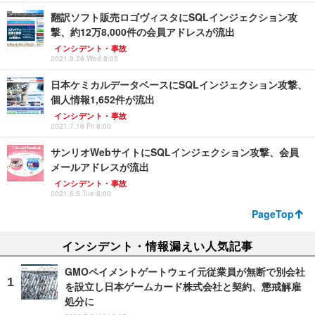
翻訳ソフト販売ロゴヴィスタにSQLインジェクション攻
撃、約12万8,000件の会員アドレスが流出
インシデント・事故
2021.9.29 Wed 8:05
日本ケミカルデータベースにSQLインジェクション攻撃、
個人情報1,652件が流出
インシデント・事故
2021.7.16 Fri 8:00
サンリオWebサイトにSQLインジェクション攻撃、会員
メールアドレスが流出
インシデント・事故
2021.6.8 Tue 8:00
PageTop
インシデント・情報漏えい人気記事
GMOペイメントゲートウェイ元従業員が無断で別会社
を設立し日本ゲームカード株式会社と契約、懲戒解雇
処分に