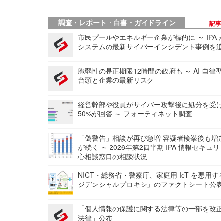
調査・レポート・白書・ガイドライン
記
市民プールやエネルギー企業が標的に ～ IPA
システムの最新サイバーインシデント事例を
脆弱性の是正期限12時間の政府も ～ AI 自律
台頭と企業の最新リスク
経営幹部や役員がサイバー攻撃後に処分を受
50%が回答 ～ フォーティネット調査
「偽警告」相談が再び急増 容疑者検挙後も増
が続く ～ 2026年第2四半期 IPA 情報セキュ
心相談窓口の相談状況
NICT・総務省・警察庁、家庭用 IoT を悪用
ジデンシャルプロキシ」のファクトシート公
「個人情報の保護に関する法律等の一部を改
法律」公布