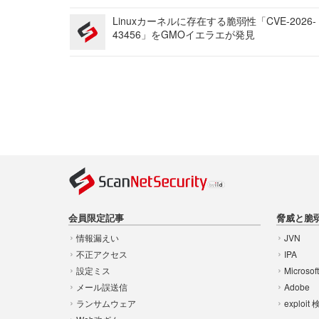
Linuxカーネルに存在する脆弱性「CVE-2026-
43456」をGMOイエラエが発見
会員限定記事
脅威と脆
情報漏えい
JVN
不正アクセス
IPA
設定ミス
Microsof
メール誤送信
Adobe
ランサムウェア
exploit