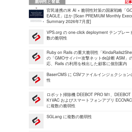
脆弱性と脅威
記
官民連携の米 AI × 脆弱性対策の国家戦略「GO
EAGLE」ほか [Scan PREMIUM Monthly Execu
Summary 2026年7月度]
VPS.org の one-click deployment テンプ
数の脆弱性
Ruby on Rails の重大脆弱性「KindaRails2Sh
の「GMOサイバー攻撃ネットde診断 ASM」
応、Rails の利用を検出した顧客に個別案内
BaserCMS に CSVファイルインジェクショ
性
ロボット掃除機 DEEBOT PRO M1、DEEBOT
K1VAC およびスマートフォンアプリ ECOVAC
に複数の脆弱性
SGLang に複数の脆弱性