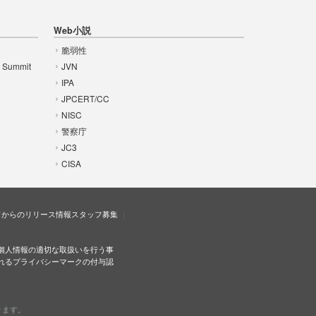
Web小説
脆弱性
t Summit
JVN
IPA
JPCERT/CC
NISC
警察庁
JC3
CISA
ドからのリリース情報
スタッフ募集
個人情報の適切な取扱いを行う事
れるプライバシーマークの付与認
ります。