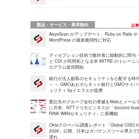
製品・サービス・業界動向
記
AeyeScan がアップデート、Ruby on Rails や
WordPress の最新脆弱性に対応
ディセプション技術で敵対者に能動的に関与 ～
と CDI が民間初となる米 MITRE のトレーニ
ログラム提供開始
銀行が法人顧客のセキュリティを心配する時
～ ～ GMOあおぞらネット銀行とGMOサイ
ュリティ byイエラエが提携
委託先やグループ会社の脅威をWebとメール
に共有、NTTドコモビジネスが「docomo busi
RINK WANセキュリティ」に新機能
Oktaグローバル調査レポート「Global CISO Ins
2026」公開、日本はガバナンスツール導入で
遅れ