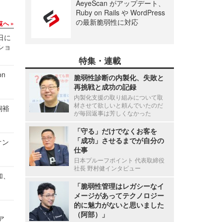
AeyeScan がアップデート、
Ruby on Rails や WordPress
の最新脆弱性に対応
覧へ
1日に
ショ
特集・連載
n
脆弱性診断の内製化、失敗と
再挑戦と成功の記録
内製化支援の取り組みについて取
材させて欲しいと頼んでいたのだ
飼裕
が毎回返事は芳しくなかった
「守る」だけでなくお客を
「成功」させるまでが自分の
オン
仕事
日本プルーフポイント 代表取締役
社長 野村健インタビュー
加、
「脆弱性管理はレガシーなイ
メージがあってテクノロジー
的に魅力がないと思いました
（阿部）」
ア