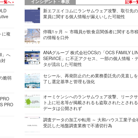
インシデント・事故
事一覧へ
記事一
LD
新エフエイコムにランサムウェア攻撃、取引先
tive
業員に関する個人情報が漏えいした可能性
停職1ヶ月 ～ 市職員が飲食店関係者に関する市
レートに複
の情報を口外
ANAグループ 株式会社OCSの「OCS FAMILY LI
ell」へ
SERVICE」に不正アクセス、一部の個人情報・
の対
タが流出した可能性
セシール、再発防止のため業務委託先の見直し
ンの脆弱
了し選定基準と管理も強化
オーミケンシへのランサムウェア攻撃、リーク
 PRO
ト上に社名等が掲載されるも盗取されたとされ
S PRO
データは公開されず
調査データの加工や転用 ～ 大和ハウス工業子会
受託した地盤調査業務で不適切行為