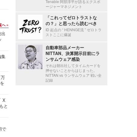
Tenable 阿部淳平が語るエクスポ
ージャーマネジメント
「これってゼロトラストな
の？」と思ったら読むべき
覧へ
ID 起点の “ HENNGE流 ” ゼロトラ
後出
ストここに爆誕
ッ
自動車部品メーカー
NITTAN、決算開示目前にラ
編集
ンサムウェア感染
それは朝出社してタイムカードを
押せないことからはじまった。
NITTAN vs ランサムウェア 戦い全
 万
記録
せを
 X
かもと
件
用で