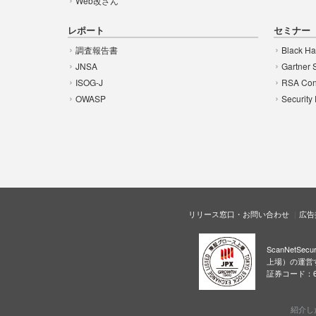
Web改ざん
レポート
セミナー
調査報告書
Black Ha
JNSA
Gartner 
ISOG-J
RSA Con
OWASP
Security
リリース窓口・お問い合わせ
広告
ScanNetS
上場）の運営
証券コード：6
紹介し