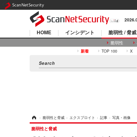
ScanNetSecurity
2026
HOME
インシデント
脆弱性 / 脅威
脆弱性
新着
TOP 100
X
ホーム
›
脆弱性と脅威
›
エクスプロイト
›
記事
›
写真・画像
脆弱性と脅威