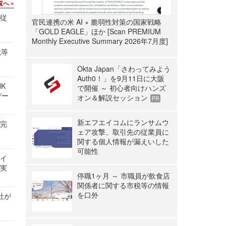
覧へ
の従
官民連携の米 AI × 脆弱性対策の国家戦略
「GOLD EAGLE」ほか [Scan PREMIUM
Monthly Executive Summary 2026年7月度]
税等
Okta Japan「さわってみよう
Auth0！」を9月11日に大阪
NK
で開催 ～ 初心者向けハンズ
デー
オン＆解説セッション
PR
新エフエイコムにランサムウ
を完
ェア攻撃、取引先の従業員に
関する個人情報が漏えいした
可能性
サイ
る実
停職1ヶ月 ～ 市職員が飲食店
関係者に関する市税等の情報
を口外
社が