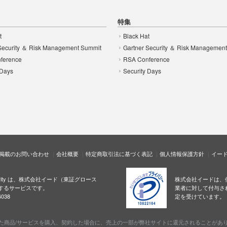
特集
t
Black Hat
Security ＆ Risk Management Summit
Gartner Security ＆ Risk Managemen
ference
RSA Conference
 Days
Security Days
掲載のお問い合わせ
会社概要
特定商取引法に基づく表記
個人情報保護方針
イー
ecurity は、株式会社イード（東証グロース
株式会社イードは、
するサービスです。
業者に対して付与さ
038
定を受けています。
た商品/サービスを購入、契約した場合に、売上の一部が弊社サイトに還元されることがあ