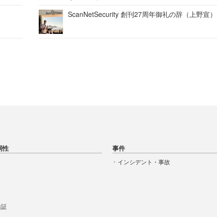
ScanNetSecurity 創刊27周年御礼の辞（上野宣）
弱性
事件
インシデント・事故
t
 検証