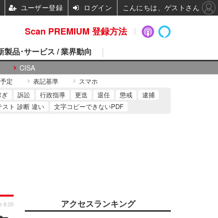
ユーザー登録
ログイン
こんにちは、ゲストさん
Scan PREMIUM 登録方法
 新製品･サービス / 業界動向
CISA
予定
表記基準
スマホ
稼ぎ
訴訟
行政指導
更迭
退任
懲戒
逮捕
テスト 診断 違い
文字コピーできないPDF
アクセスランキング
e 8:20