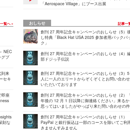
「Aerospace Village」にブース出展
おしらせ
事一覧へ
記事一
創刊 27 周年記念キャンペーンのおしらせ（5）
し特典「Black Hat USA 2025 参加者用バックパ
ク」
 NEC
創刊 27 周年記念キャンペーンのおしらせ（4）
ングプ
部ドジっ子伝説
代到来
創刊 27 周年記念キャンペーンのおしらせ（3）5
バーセキ
人に一人のエリートからぞくぞくとお問い合わ
いただいております
で即座
創刊 27 周年記念キャンペーンのおしらせ（2）「
ness
年後の 12 月 1 日以降に御連絡ください」来る
思ってはいましたがやっぱり来た問い合わせの
ights
創刊 27 周年記念キャンペーンのおしらせ（1）
深刻な
PayPal と銀行振込は一部のコースを除いてご利
きませんすみません