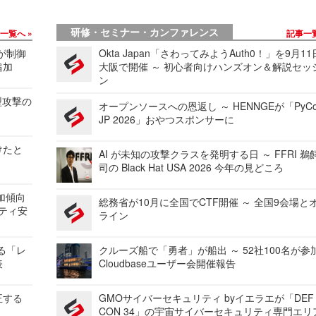
研修・セミナー・カンファレンス
事一覧へ
記事一
 が制御
Okta Japan「さわってみようAuth0！」を9月1
追加
大阪で開催 ～ 初心者向けハンズオン＆解説セッ
ン
型攻撃の
オープンソースへの恩返し ～ HENNGEが「PyCo
JP 2026」おやつスポンサーに
けたと
AI が未知の攻撃クラスを発明する日 ～ FFRI 鵜
司の Black Hat USA 2026 今年の見どころ
加傾向
総務省が10月に全国でCTF開催 ～ 全国9会場と
リティ安
ライン
する「レ
クルーズ船で「勇者」が船出 ～ 52社100名が参
表
Cloudbaseユーザー会開催報告
正する
GMOサイバーセキュリティ byイエラエが「DEF
CON 34」の宇宙サイバーセキュリティ専門エリ