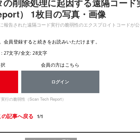
データの削除処理に起因する遠隔コード
Report） 1枚目の写真・画像
 年 4 月に報告された遠隔コード実行の脆弱性のエクスプロイトコードが
。会員登録すると続きをお読みいただけます。
: 27文字/全文: 28文字
選択
会員の方はこちら
ログイン
脆弱性（Scan Tech Report）
この記事へ戻る
1/1