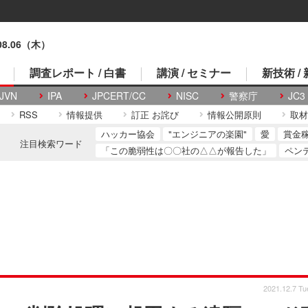
.08.06（木）
調査レポート / 白書
講演 / セミナー
新技術 /
JVN
IPA
JPCERT/CC
NISC
警察庁
JC3
RSS
情報提供
訂正 お詫び
情報公開原則
取材
ハッカー協会
"エンジニアの楽園"
愛
賞金
注目検索ワード
「この脆弱性は〇〇社の△△が報告した」
ペン
2021.12.7 Tu