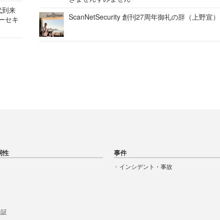
代到来
ScanNetSecurity 創刊27周年御礼の辞（上野宣）
バーセキ
弱性
事件
インシデント・事故
t
 検証