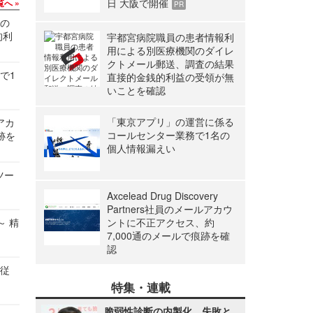
日 大阪で開催
覧へ
PR
関の
的利
宇都宮病院職員の患者情報利
用による別医療機関のダイレ
クトメール郵送、調査の結果
で1
直接的金銭的利益の受領が無
いことを確認
「東京アプリ」の運営に係る
ルアカ
コールセンター業務で1名の
跡を
個人情報漏えい
ツー
Axcelead Drug Discovery
Partners社員のメールアカウ
～ 精
ントに不正アクセス、約
7,000通のメールで痕跡を確
認
の従
特集・連載
脆弱性診断の内製化、失敗と