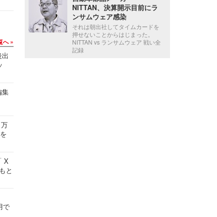
NITTAN、決算開示目前にラ
ンサムウェア感染
それは朝出社してタイムカードを
押せないことからはじまった。
覧へ
NITTAN vs ランサムウェア 戦い全
記録
後出
ッ
編集
 万
せを
 X
かもと
件
用で