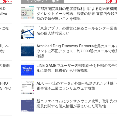
インシデント・事故
事一覧へ
記事一
LD
宇都宮病院職員の患者情報利用による別医療機
tive
ダイレクトメール郵送、調査の結果 直接的金銭
益の受領が無いことを確認
レートに複
「東京アプリ」の運営に係るコールセンター業務
名の個人情報漏えい
ell」へ
Axcelead Drug Discovery Partners社員のメー
の対
ウントに不正アクセス、約7,000通のメールで痕
確認
ンの脆弱
LINE GAMEでユーザー内部識別子を外部の広告
ルに送信、総務省から行政指導
 PRO
ADサーバ上のデータが外部へ転送されたと判断 
S PRO
電舎電子工業にランサムウェア攻撃
新エフエイコムにランサムウェア攻撃、取引先
業員に関する個人情報が漏えいした可能性