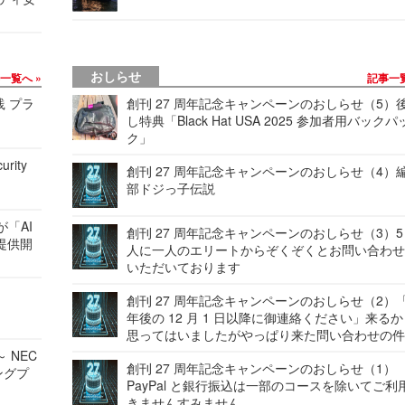
おしらせ
事一覧へ
記事一
践 プラ
創刊 27 周年記念キャンペーンのおしらせ（5）
し特典「Black Hat USA 2025 参加者用バックパ
ク」
urity
創刊 27 周年記念キャンペーンのおしらせ（4）
部ドジっ子伝説
が「AI
創刊 27 周年記念キャンペーンのおしらせ（3）5
提供開
人に一人のエリートからぞくぞくとお問い合わ
いただいております
創刊 27 周年記念キャンペーンのおしらせ（2）「
年後の 12 月 1 日以降に御連絡ください」来る
思ってはいましたがやっぱり来た問い合わせの
 NEC
創刊 27 周年記念キャンペーンのおしらせ（1）
ングプ
PayPal と銀行振込は一部のコースを除いてご利
きませんすみません