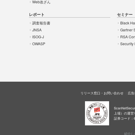
Web改ざん
レポート
セミナー
調査報告書
Black Ha
JNSA
Gartner 
ISOG-J
RSA Con
OWASP
Security
リリース窓口・お問い合わせ
広告
ScanNetS
上場）の運営
証券コード：6
紹介し