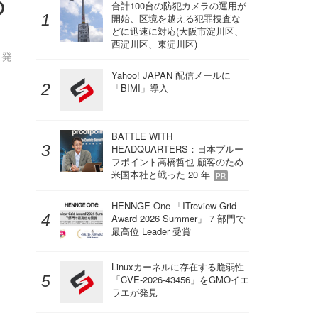
の
合計100台の防犯カメラの運用が
開始、区境を越える犯罪捜査な
どに迅速に対応(大阪市淀川区、
西淀川区、東淀川区)
と発
Yahoo! JAPAN 配信メールに
「BIMI」導入
BATTLE WITH
HEADQUARTERS：日本プルー
フポイント高橋哲也 顧客のため
米国本社と戦った 20 年
PR
HENNGE One 「ITreview Grid
Award 2026 Summer」 7 部門で
最高位 Leader 受賞
Linuxカーネルに存在する脆弱性
「CVE-2026-43456」をGMOイエ
ラエが発見