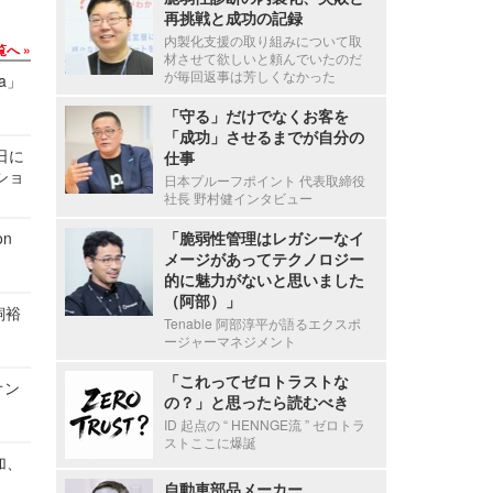
再挑戦と成功の記録
内製化支援の取り組みについて取
覧へ
材させて欲しいと頼んでいたのだ
が毎回返事は芳しくなかった
a」
「守る」だけでなくお客を
「成功」させるまでが自分の
1日に
仕事
ショ
日本プルーフポイント 代表取締役
社長 野村健インタビュー
n
「脆弱性管理はレガシーなイ
メージがあってテクノロジー
的に魅力がないと思いました
（阿部）」
飼裕
Tenable 阿部淳平が語るエクスポ
ージャーマネジメント
「これってゼロトラストな
オン
の？」と思ったら読むべき
ID 起点の “ HENNGE流 ” ゼロトラ
ストここに爆誕
加、
自動車部品メーカー