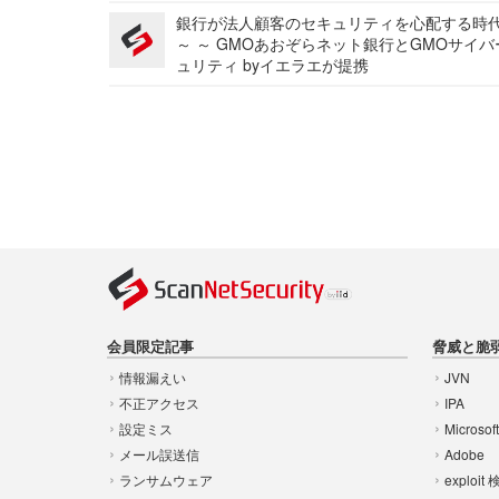
銀行が法人顧客のセキュリティを心配する時
～ ～ GMOあおぞらネット銀行とGMOサイ
ュリティ byイエラエが提携
会員限定記事
脅威と脆
情報漏えい
JVN
不正アクセス
IPA
設定ミス
Microsof
メール誤送信
Adobe
ランサムウェア
exploit