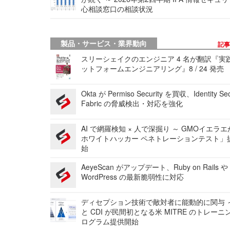
心相談窓口の相談状況
製品・サービス・業界動向
記
スリーシェイクのエンジニア 4 名が翻訳『実
ットフォームエンジニアリング』8 / 24 発売
Okta が Permiso Security を買収、Identity Sec
Fabric の脅威検出・対応を強化
AI で網羅検知 × 人で深掘り ～ GMOイエラエ
ホワイトハッカー ペネトレーションテスト」
始
AeyeScan がアップデート、Ruby on Rails や
WordPress の最新脆弱性に対応
ディセプション技術で敵対者に能動的に関与 ～
と CDI が民間初となる米 MITRE のトレーニ
ログラム提供開始