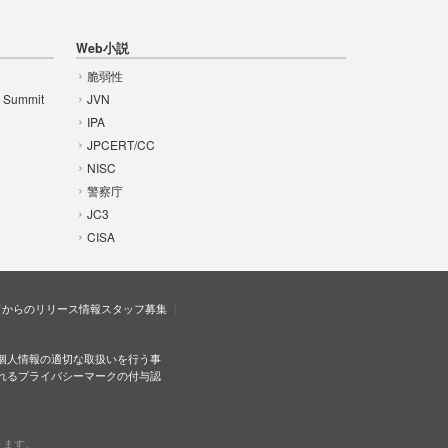
Web小説
脆弱性
t Summit
JVN
IPA
JPCERT/CC
NISC
警察庁
JC3
CISA
ドからのリリース情報
スタッフ募集
個人情報の適切な取扱いを行う事
れるプライバシーマークの付与認
ります。