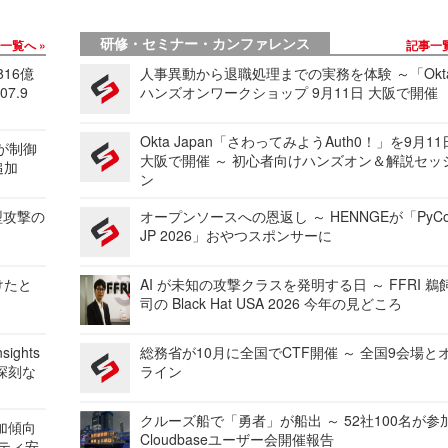
研修・セミナー・カンファレンス
事一覧へ
記事一
816億
人事異動から退職処理までの実務を体験 ～「Okt
7.9
ハンズオンワークショップ 9月11日 大阪で開催
Okta Japan「さわってみようAuth0！」を9月1
 が制御
大阪で開催 ～ 初心者向けハンズオン＆解説セッ
追加
ン
型攻撃の
オープンソースへの恩返し ～ HENNGEが「PyCo
JP 2026」おやつスポンサーに
けたと
AI が未知の攻撃クラスを発明する日 ～ FFRI 鵜
司の Black Hat USA 2026 今年の見どころ
ights
総務省が10月に全国でCTF開催 ～ 全国9会場と
深刻な
ライン
クルーズ船で「勇者」が船出 ～ 52社100名が参
加傾向
Cloudbaseユーザー会開催報告
リティ安