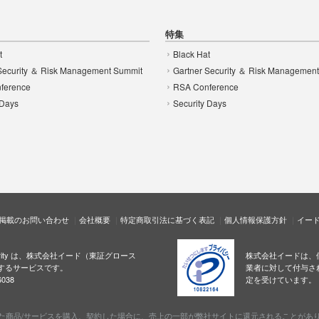
特集
t
Black Hat
Security ＆ Risk Management Summit
Gartner Security ＆ Risk Managemen
ference
RSA Conference
 Days
Security Days
掲載のお問い合わせ
会社概要
特定商取引法に基づく表記
個人情報保護方針
イー
ecurity は、株式会社イード（東証グロース
株式会社イードは、
するサービスです。
業者に対して付与さ
038
定を受けています。
た商品/サービスを購入、契約した場合に、売上の一部が弊社サイトに還元されることがあ