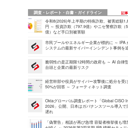
調査・レポート・白書・ガイドライン
記
令和8(2026)年上半期の特殊詐欺、被害総額1,
円 ～ 投資詐欺（797.9億）やニセ警察詐欺（50
億）など手口別被害額
市民プールやエネルギー企業が標的に ～ IPA
システムの最新サイバーインシデント事例を
脆弱性の是正期限12時間の政府も ～ AI 自律
台頭と企業の最新リスク
経営幹部や役員がサイバー攻撃後に処分を受
50%が回答 ～ フォーティネット調査
Oktaグローバル調査レポート「Global CISO Ins
2026」公開、日本はガバナンスツール導入で
遅れ
「偽警告」相談が再び急増 容疑者検挙後も増
が続く ～ 2026年第2四半期 IPA 情報セキュ