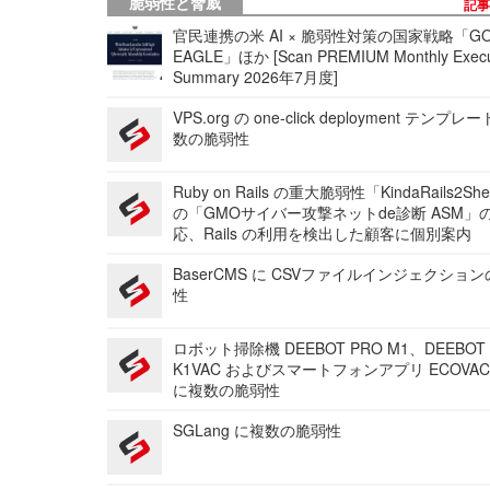
脆弱性と脅威
記
官民連携の米 AI × 脆弱性対策の国家戦略「GO
EAGLE」ほか [Scan PREMIUM Monthly Execu
Summary 2026年7月度]
VPS.org の one-click deployment テンプ
数の脆弱性
Ruby on Rails の重大脆弱性「KindaRails2Sh
の「GMOサイバー攻撃ネットde診断 ASM」
応、Rails の利用を検出した顧客に個別案内
BaserCMS に CSVファイルインジェクショ
性
ロボット掃除機 DEEBOT PRO M1、DEEBOT
K1VAC およびスマートフォンアプリ ECOVAC
に複数の脆弱性
SGLang に複数の脆弱性