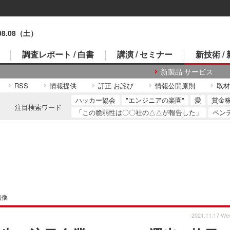
.08.08（土）
調査レポート / 白書
講演 / セミナー
新技術 /
新製品 サービス
RSS
情報提供
訂正 お詫び
情報公開原則
取材
ハッカー協会
"エンジニアの楽園"
愛
賞金
注目検索ワード
「この脆弱性は〇〇社の△△が報告した」
ペン
画像
2021.11.17 We