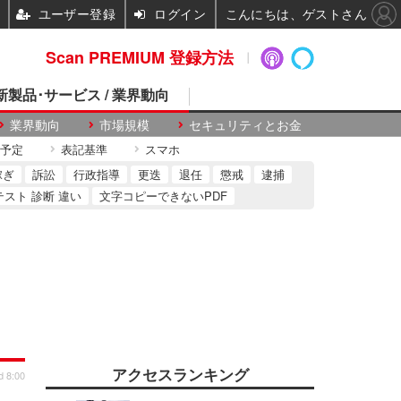
ユーザー登録
ログイン
こんにちは、ゲストさん
Scan PREMIUM 登録方法
 新製品･サービス / 業界動向
業界動向
市場規模
セキュリティとお金
予定
表記基準
スマホ
稼ぎ
訴訟
行政指導
更迭
退任
懲戒
逮捕
テスト 診断 違い
文字コピーできないPDF
アクセスランキング
d 8:00