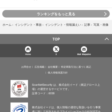
ランキングをもっと見る
写真・画像
ホーム
›
インシデント・事故
›
インシデント・情報漏えい
›
記事
›
TOP
Home
X
Mail Magazine
お問合せ
広告掲載
会社概要
特定商取引法に基づく表記
個人情報保護方針
ScanNetSecurity は、株式会社イード（東証グロース上
場）の運営するサービスです。
証券コード：6038
株式会社イードは、個人情報の適切な取扱いを行う事業
者に対して付与されるプライバシーマークの付与認定を