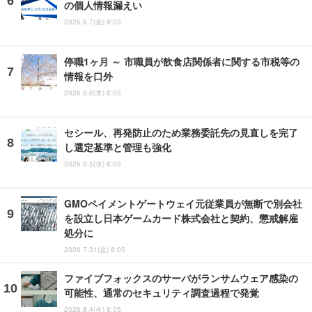
の個人情報漏えい
2026.8.7(金) 8:05
停職1ヶ月 ～ 市職員が飲食店関係者に関する市税等の
情報を口外
2026.8.6(木) 8:05
セシール、再発防止のため業務委託先の見直しを完了
し選定基準と管理も強化
2026.8.5(水) 8:05
GMOペイメントゲートウェイ元従業員が無断で別会社
を設立し日本ゲームカード株式会社と契約、懲戒解雇
処分に
2026.7.31(金) 8:05
ファイブフォックスのサーバがランサムウェア感染の
可能性、通常のセキュリティ調査過程で発覚
2026.8.4(火) 8:05