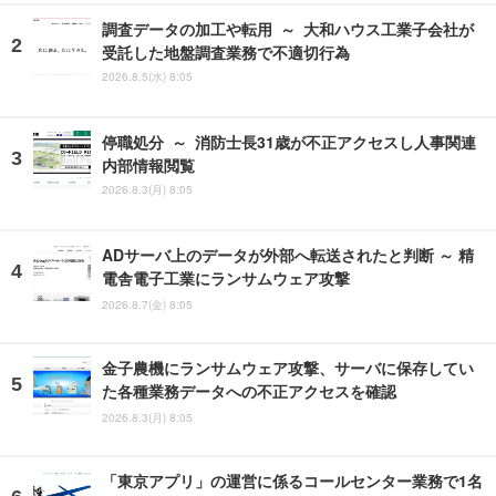
調査データの加工や転用 ～ 大和ハウス工業子会社が
受託した地盤調査業務で不適切行為
2026.8.5(水) 8:05
停職処分 ～ 消防士長31歳が不正アクセスし人事関連
内部情報閲覧
2026.8.3(月) 8:05
ADサーバ上のデータが外部へ転送されたと判断 ～ 精
電舎電子工業にランサムウェア攻撃
2026.8.7(金) 8:05
金子農機にランサムウェア攻撃、サーバに保存してい
た各種業務データへの不正アクセスを確認
2026.8.3(月) 8:05
「東京アプリ」の運営に係るコールセンター業務で1名