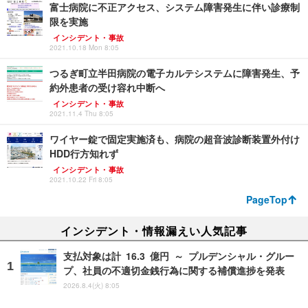
富士病院に不正アクセス、システム障害発生に伴い診療制
限を実施
インシデント・事故
2021.10.18 Mon 8:05
つるぎ町立半田病院の電子カルテシステムに障害発生、予
約外患者の受け容れ中断へ
インシデント・事故
2021.11.4 Thu 8:05
ワイヤー錠で固定実施済も、病院の超音波診断装置外付け
HDD行方知れず
インシデント・事故
2021.10.22 Fri 8:05
PageTop
インシデント・情報漏えい人気記事
支払対象は計 16.3 億円 ～ プルデンシャル・グルー
プ、社員の不適切金銭行為に関する補償進捗を発表
2026.8.4(火) 8:05