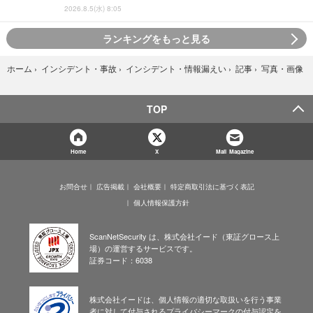
2026.8.5(水) 8:05
ランキングをもっと見る
写真・画像
ホーム
›
インシデント・事故
›
インシデント・情報漏えい
›
記事
›
TOP
Home
X
Mail Magazine
お問合せ
広告掲載
会社概要
特定商取引法に基づく表記
個人情報保護方針
ScanNetSecurity は、株式会社イード（東証グロース上
場）の運営するサービスです。
証券コード：6038
株式会社イードは、個人情報の適切な取扱いを行う事業
者に対して付与されるプライバシーマークの付与認定を