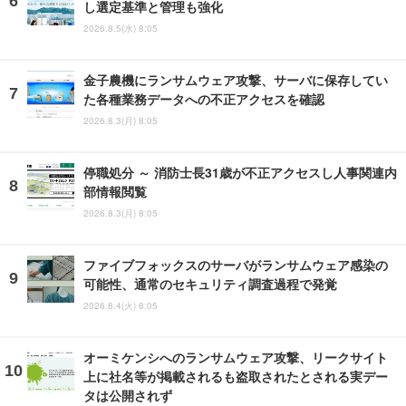
し選定基準と管理も強化
2026.8.5(水) 8:05
金子農機にランサムウェア攻撃、サーバに保存してい
た各種業務データへの不正アクセスを確認
2026.8.3(月) 8:05
停職処分 ～ 消防士長31歳が不正アクセスし人事関連内
部情報閲覧
2026.8.3(月) 8:05
ファイブフォックスのサーバがランサムウェア感染の
可能性、通常のセキュリティ調査過程で発覚
2026.8.4(火) 8:05
オーミケンシへのランサムウェア攻撃、リークサイト
上に社名等が掲載されるも盗取されたとされる実デー
タは公開されず