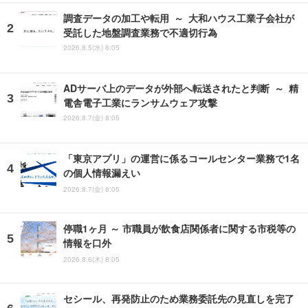
調査データの加工や転用 ～ 大和ハウス工業子会社が
受託した地盤調査業務で不適切行為
2026.8.5(水) 8:05
ADサーバ上のデータが外部へ転送されたと判断 ～ 精
電舎電子工業にランサムウェア攻撃
2026.8.7(金) 8:05
「東京アプリ」の運営に係るコールセンター業務で1名
の個人情報漏えい
2026.8.7(金) 8:05
停職1ヶ月 ～ 市職員が飲食店関係者に関する市税等の
情報を口外
2026.8.6(木) 8:05
セシール、再発防止のため業務委託先の見直しを完了