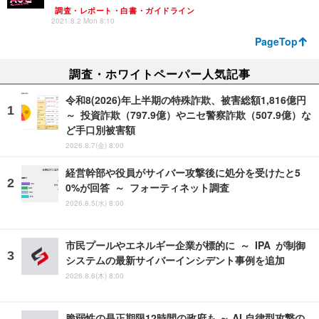
調査・レポート・白書・ガイドライン
2021.8.2 Mon 8:10
PageTop
調査・ホワイトペーパー人気記事
令和8(2026)年上半期の特殊詐欺、被害総額1,816億円
～ 投資詐欺（797.9億）やニセ警察詐欺（507.9億）な
ど手口別被害額
2026.8.7(金) 8:00
経営幹部や役員がサイバー攻撃後に処分を受けたと5
0%が回答 ～ フォーティネット調査
2026.8.5(水) 8:00
市民プールやエネルギー企業が標的に ～ IPA が制御
システムの最新サイバーインシデント事例を追加
2026.8.6(木) 8:00
脆弱性の是正期限12時間の政府も ～ AI 自律型攻撃の