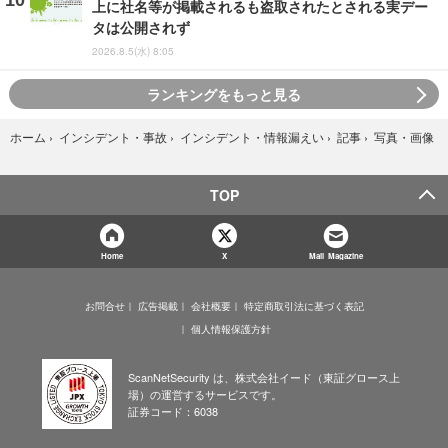
上に社名等が掲載されるも盗取されたとされる実デー
タは公開されず
2026.8.5(水) 8:05
ランキングをもっと見る
写真・画像
ホーム
›
インシデント・事故
›
インシデント・情報漏えい
›
記事
›
TOP
Home
X
Mail Magazine
お問合せ
広告掲載
会社概要
特定商取引法に基づく表記
個人情報保護方針
ScanNetSecurity は、株式会社イード（東証グロース上
場）の運営するサービスです。
証券コード：6038