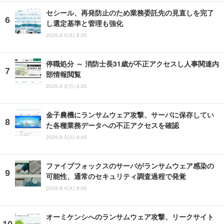
セシール、再発防止のため業務委託先の見直しを完了
し選定基準と管理も強化
2026.8.5(水) 8:05
停職処分 ～ 消防士長31歳が不正アクセスし人事関連内
部情報閲覧
2026.8.3(月) 8:05
金子農機にランサムウェア攻撃、サーバに保存してい
た各種業務データへの不正アクセスを確認
2026.8.3(月) 8:05
ファイブフォックスのサーバがランサムウェア感染の
可能性、通常のセキュリティ調査過程で発覚
2026.8.4(火) 8:05
オーミケンシへのランサムウェア攻撃、リークサイト