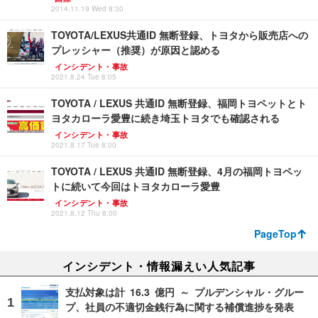
2014.11.19 Wed 8:30
TOYOTA/LEXUS共通ID 無断登録、トヨタから販売店への
プレッシャー（推奨）が原因と認める
インシデント・事故
2021.8.24 Tue 8:05
TOYOTA / LEXUS 共通ID 無断登録、福岡トヨペットとト
ヨタカローラ愛豊に続き埼玉トヨタでも確認される
インシデント・事故
2021.8.17 Tue 8:00
TOYOTA / LEXUS 共通ID 無断登録、4月の福岡トヨペッ
トに続いて今回はトヨタカローラ愛豊
インシデント・事故
2021.8.12 Thu 8:00
PageTop
インシデント・情報漏えい人気記事
支払対象は計 16.3 億円 ～ プルデンシャル・グルー
プ、社員の不適切金銭行為に関する補償進捗を発表