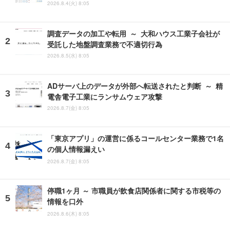
2026.8.4(火) 8:05
調査データの加工や転用 ～ 大和ハウス工業子会社が
受託した地盤調査業務で不適切行為
2026.8.5(水) 8:05
ADサーバ上のデータが外部へ転送されたと判断 ～ 精
電舎電子工業にランサムウェア攻撃
2026.8.7(金) 8:05
「東京アプリ」の運営に係るコールセンター業務で1名
の個人情報漏えい
2026.8.7(金) 8:05
停職1ヶ月 ～ 市職員が飲食店関係者に関する市税等の
情報を口外
2026.8.6(木) 8:05