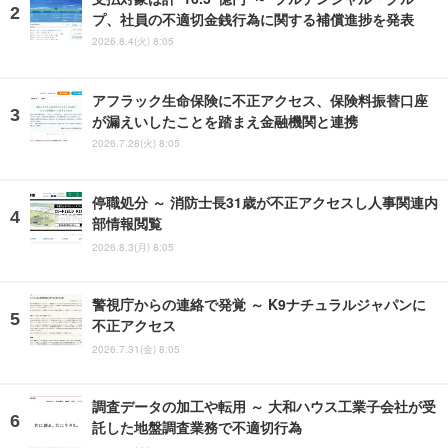
プ、社員の不適切金銭行為に関する補償進捗を発表
2026.8.4(火) 8:05
アフラック生命保険に不正アクセス、保険料振替口座
が漏えいしたことを踏まえ金融機関と連携
2026.7.28(火) 8:05
停職処分 ～ 消防士長31歳が不正アクセスし人事関連内
部情報閲覧
2026.8.3(月) 8:05
警視庁からの連絡で発覚 ～ K9ナチュラルジャパンに
不正アクセス
2026.7.31(金) 8:05
調査データの加工や転用 ～ 大和ハウス工業子会社が受
託した地盤調査業務で不適切行為