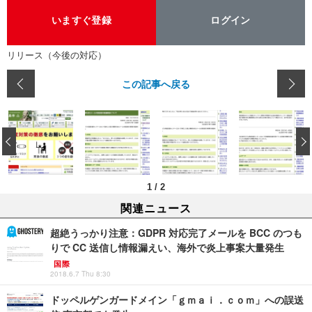
いますぐ登録
ログイン
リリース（今後の対応）
この記事へ戻る
‹
1
/
2
関連ニュース
超絶うっかり注意：GDPR 対応完了メールを BCC のつも
りで CC 送信し情報漏えい、海外で炎上事案大量発生
国際
2018.6.7 Thu 8:30
ドッペルゲンガードメイン「ｇｍａｉ．ｃｏｍ」への誤送