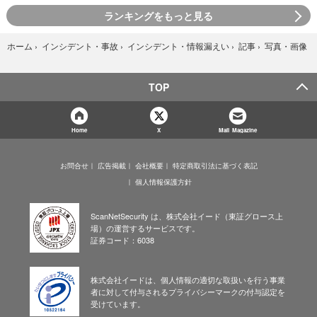
ランキングをもっと見る
写真・画像
ホーム
›
インシデント・事故
›
インシデント・情報漏えい
›
記事
›
TOP
Home
X
Mail Magazine
お問合せ
広告掲載
会社概要
特定商取引法に基づく表記
個人情報保護方針
ScanNetSecurity は、株式会社イード（東証グロース上
場）の運営するサービスです。
証券コード：6038
株式会社イードは、個人情報の適切な取扱いを行う事業
者に対して付与されるプライバシーマークの付与認定を
受けています。