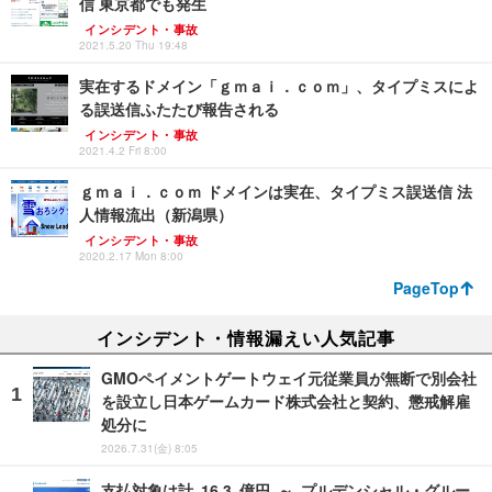
信 東京都でも発生
インシデント・事故
2021.5.20 Thu 19:48
実在するドメイン「ｇｍａｉ．ｃｏｍ」、タイプミスによ
る誤送信ふたたび報告される
インシデント・事故
2021.4.2 Fri 8:00
ｇｍａｉ．ｃｏｍ ドメインは実在、タイプミス誤送信 法
人情報流出（新潟県）
インシデント・事故
2020.2.17 Mon 8:00
PageTop
インシデント・情報漏えい人気記事
GMOペイメントゲートウェイ元従業員が無断で別会社
を設立し日本ゲームカード株式会社と契約、懲戒解雇
処分に
2026.7.31(金) 8:05
支払対象は計 16.3 億円 ～ プルデンシャル・グルー