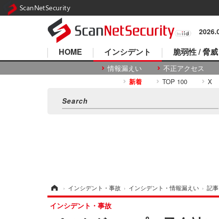
ScanNetSecurity
2026
HOME
インシデント
脆弱性 / 脅威
情報漏えい
不正アクセス
新着
TOP 100
X
ホーム
›
インシデント・事故
›
インシデント・情報漏えい
›
記事
インシデント・事故