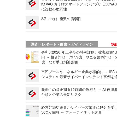
K1VAC およびスマートフォンアプリ ECOVAC
に複数の脆弱性
SGLang に複数の脆弱性
調査・レポート・白書・ガイドライン
記
令和8(2026)年上半期の特殊詐欺、被害総額1,
円 ～ 投資詐欺（797.9億）やニセ警察詐欺（50
億）など手口別被害額
市民プールやエネルギー企業が標的に ～ IPA
システムの最新サイバーインシデント事例を
脆弱性の是正期限12時間の政府も ～ AI 自律
台頭と企業の最新リスク
経営幹部や役員がサイバー攻撃後に処分を受
50%が回答 ～ フォーティネット調査