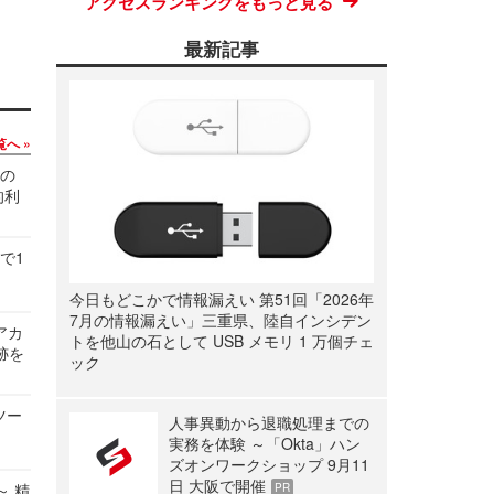
アクセスランキングをもっと見る
最新記事
覧へ
関の
的利
で1
今日もどこかで情報漏えい 第51回「2026年
7月の情報漏えい」三重県、陸自インシデン
ルアカ
トを他山の石として USB メモリ 1 万個チェ
跡を
ック
ツー
人事異動から退職処理までの
実務を体験 ～「Okta」ハン
ズオンワークショップ 9月11
日 大阪で開催
～ 精
PR