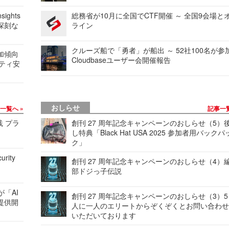
ights
総務省が10月に全国でCTF開催 ～ 全国9会場と
深刻な
ライン
クルーズ船で「勇者」が船出 ～ 52社100名が参
加傾向
Cloudbaseユーザー会開催報告
リティ安
おしらせ
事一覧へ
記事一
践 プラ
創刊 27 周年記念キャンペーンのおしらせ（5）
し特典「Black Hat USA 2025 参加者用バックパ
ク」
urity
創刊 27 周年記念キャンペーンのおしらせ（4）
部ドジっ子伝説
が「AI
創刊 27 周年記念キャンペーンのおしらせ（3）5
提供開
人に一人のエリートからぞくぞくとお問い合わ
いただいております