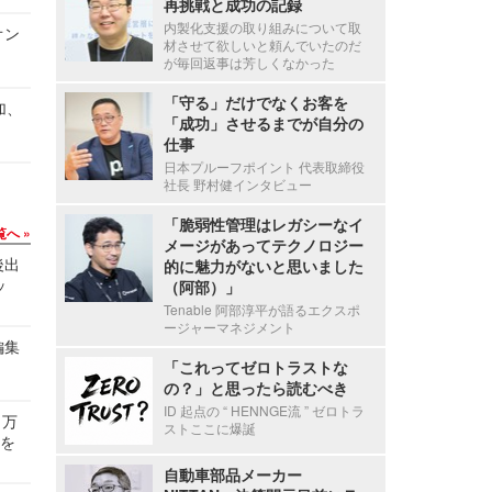
再挑戦と成功の記録
内製化支援の取り組みについて取
オン
材させて欲しいと頼んでいたのだ
が毎回返事は芳しくなかった
「守る」だけでなくお客を
加、
「成功」させるまでが自分の
仕事
日本プルーフポイント 代表取締役
社長 野村健インタビュー
「脆弱性管理はレガシーなイ
覧へ
メージがあってテクノロジー
後出
的に魅力がないと思いました
ッ
（阿部）」
Tenable 阿部淳平が語るエクスポ
ージャーマネジメント
編集
「これってゼロトラストな
の？」と思ったら読むべき
ID 起点の “ HENNGE流 ” ゼロトラ
 万
ストここに爆誕
せを
自動車部品メーカー