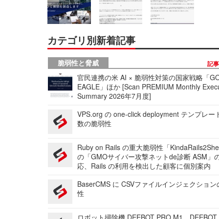
カテゴリ別新着記事
脆弱性と脅威
記
官民連携の米 AI × 脆弱性対策の国家戦略「GO
EAGLE」ほか [Scan PREMIUM Monthly Execu
Summary 2026年7月度]
VPS.org の one-click deployment テンプ
数の脆弱性
Ruby on Rails の重大脆弱性「KindaRails2Sh
の「GMOサイバー攻撃ネットde診断 ASM」
応、Rails の利用を検出した顧客に個別案内
BaserCMS に CSVファイルインジェクショ
性
ロボット掃除機 DEEBOT PRO M1、DEEBOT