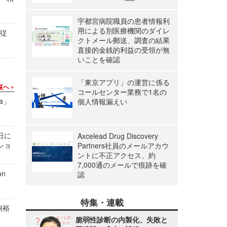
宇都宮病院職員の患者情報利
用による別医療機関のダイレ
の従
クトメール郵送、調査の結果
直接的金銭的利益の受領が無
いことを確認
「東京アプリ」の運営に係る
覧へ
コールセンター業務で1名の
a」
個人情報漏えい
1日に
Axcelead Drug Discovery
ショ
Partners社員のメールアカウ
ントに不正アクセス、約
7,000通のメールで痕跡を確
n
認
特集・連載
飼裕
脆弱性診断の内製化、失敗と