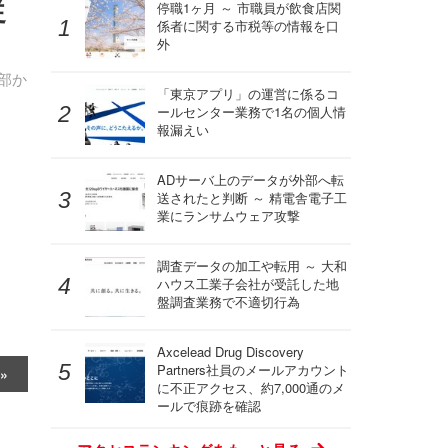
従
停職1ヶ月 ～ 市職員が飲食店関
係者に関する市税等の情報を口
外
部か
「東京アプリ」の運営に係るコ
ールセンター業務で1名の個人情
報漏えい
ADサーバ上のデータが外部へ転
送されたと判断 ～ 精電舎電子工
業にランサムウェア攻撃
調査データの加工や転用 ～ 大和
ハウス工業子会社が受託した地
盤調査業務で不適切行為
Axcelead Drug Discovery
Partners社員のメールアカウント
に不正アクセス、約7,000通のメ
ールで痕跡を確認