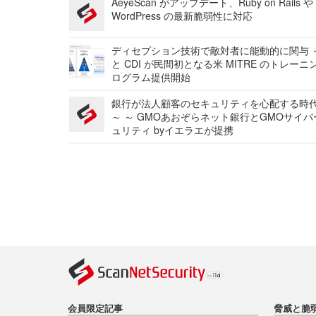
AeyeScan がアップデート、Ruby on Rails や
WordPress の最新脆弱性に対応
ディセプション技術で敵対者に能動的に関与 ～
と CDI が民間初となる米 MITRE のトレーニ
ログラム提供開始
銀行が法人顧客のセキュリティを心配する時
～ ～ GMOあおぞらネット銀行とGMOサイ
ュリティ byイエラエが提携
会員限定記事
脅威と脆