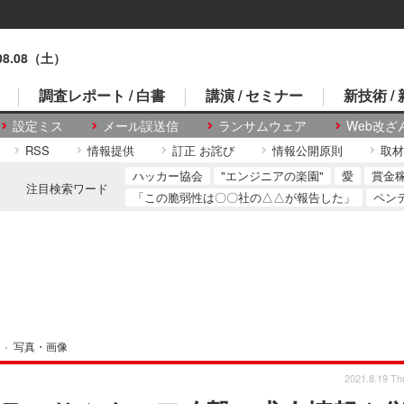
.08.08（土）
調査レポート / 白書
講演 / セミナー
新技術 /
設定ミス
メール誤送信
ランサムウェア
Web改ざ
RSS
情報提供
訂正 お詫び
情報公開原則
取材
ハッカー協会
"エンジニアの楽園"
愛
賞金
注目検索ワード
「この脆弱性は〇〇社の△△が報告した」
ペン
›
写真・画像
2021.8.19 Th