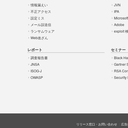
情報漏えい
JVN
不正アクセス
IPA
設定ミス
Microsof
メール誤送信
Adobe
ランサムウェア
exploit
Web改ざん
レポート
セミナー
調査報告書
Black Ha
JNSA
Gartner 
ISOG-J
RSA Con
OWASP
Security
リリース窓口・お問い合わせ
広告