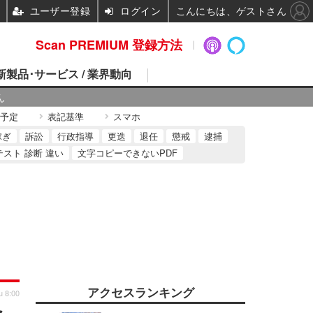
ユーザー登録
ログイン
こんにちは、ゲストさん
Scan PREMIUM 登録方法
 新製品･サービス / 業界動向
ん
予定
表記基準
スマホ
稼ぎ
訴訟
行政指導
更迭
退任
懲戒
逮捕
テスト 診断 違い
文字コピーできないPDF
アクセスランキング
u 8:00