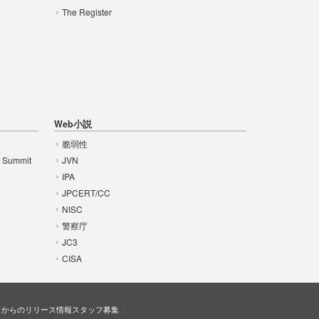
The Register
Web小説
脆弱性
t Summit
JVN
IPA
JPCERT/CC
NISC
警察庁
JC3
CISA
ドからのリリース情報
スタッフ募集