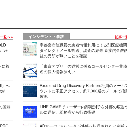
インシデント・事故
事一覧へ
記事一
LD
宇都宮病院職員の患者情報利用による別医療機
tive
ダイレクトメール郵送、調査の結果 直接的金銭
益の受領が無いことを確認
レートに複
「東京アプリ」の運営に係るコールセンター業務
名の個人情報漏えい
ell」へ
Axcelead Drug Discovery Partners社員のメー
の対
ウントに不正アクセス、約7,000通のメールで痕
確認
ンの脆弱
LINE GAMEでユーザー内部識別子を外部の広告
ルに送信、総務省から行政指導
 PRO
ADサーバ上のデータが外部へ転送されたと判断 