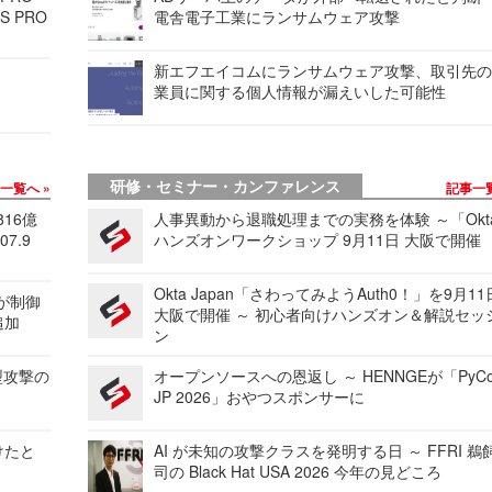
S PRO
電舎電子工業にランサムウェア攻撃
新エフエイコムにランサムウェア攻撃、取引先
業員に関する個人情報が漏えいした可能性
研修・セミナー・カンファレンス
事一覧へ
記事一
816億
人事異動から退職処理までの実務を体験 ～「Okt
7.9
ハンズオンワークショップ 9月11日 大阪で開催
Okta Japan「さわってみようAuth0！」を9月1
 が制御
大阪で開催 ～ 初心者向けハンズオン＆解説セッ
追加
ン
型攻撃の
オープンソースへの恩返し ～ HENNGEが「PyCo
JP 2026」おやつスポンサーに
けたと
AI が未知の攻撃クラスを発明する日 ～ FFRI 鵜
司の Black Hat USA 2026 今年の見どころ