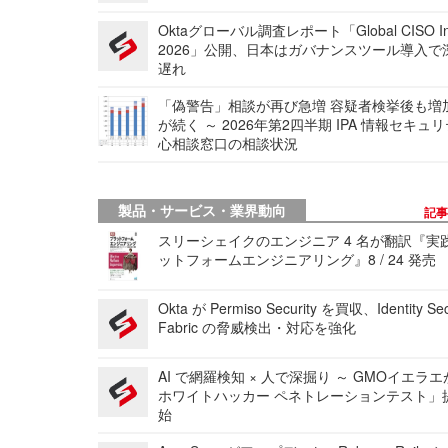
Oktaグローバル調査レポート「Global CISO Ins
2026」公開、日本はガバナンスツール導入で
遅れ
「偽警告」相談が再び急増 容疑者検挙後も増
が続く ～ 2026年第2四半期 IPA 情報セキュ
心相談窓口の相談状況
製品・サービス・業界動向
記
スリーシェイクのエンジニア 4 名が翻訳『実
ットフォームエンジニアリング』8 / 24 発売
Okta が Permiso Security を買収、Identity Sec
Fabric の脅威検出・対応を強化
AI で網羅検知 × 人で深掘り ～ GMOイエラエ
ホワイトハッカー ペネトレーションテスト」
始