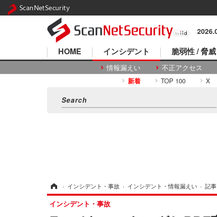
ScanNetSecurity
2026
HOME
インシデント
脆弱性 / 脅威
情報漏えい
不正アクセス
新着
TOP 100
X
ホーム
›
インシデント・事故
›
インシデント・情報漏えい
›
記事
インシデント・事故