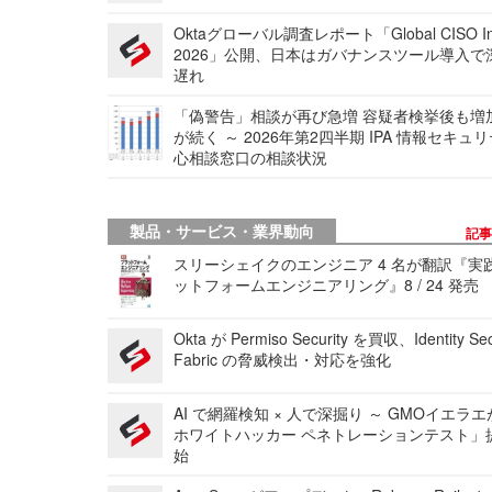
Oktaグローバル調査レポート「Global CISO Ins
2026」公開、日本はガバナンスツール導入で
遅れ
「偽警告」相談が再び急増 容疑者検挙後も増
が続く ～ 2026年第2四半期 IPA 情報セキュ
心相談窓口の相談状況
製品・サービス・業界動向
記
スリーシェイクのエンジニア 4 名が翻訳『実
ットフォームエンジニアリング』8 / 24 発売
Okta が Permiso Security を買収、Identity Sec
Fabric の脅威検出・対応を強化
AI で網羅検知 × 人で深掘り ～ GMOイエラエ
ホワイトハッカー ペネトレーションテスト」
始