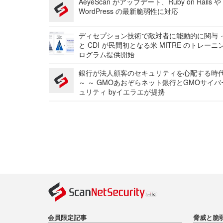
AeyeScan がアップデート、Ruby on Rails や
WordPress の最新脆弱性に対応
ディセプション技術で敵対者に能動的に関与 ～
と CDI が民間初となる米 MITRE のトレーニ
ログラム提供開始
銀行が法人顧客のセキュリティを心配する時
～ ～ GMOあおぞらネット銀行とGMOサイ
ュリティ byイエラエが提携
会員限定記事
脅威と脆