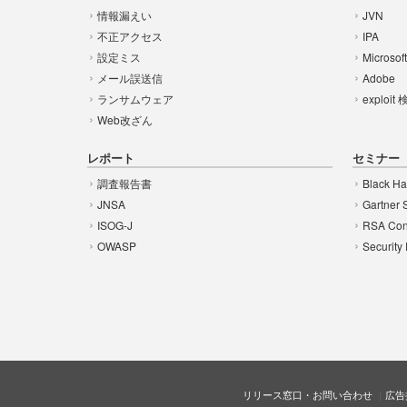
情報漏えい
JVN
不正アクセス
IPA
設定ミス
Microsof
メール誤送信
Adobe
ランサムウェア
exploit
Web改ざん
レポート
セミナー
調査報告書
Black Ha
JNSA
Gartner 
ISOG-J
RSA Con
OWASP
Security
リリース窓口・お問い合わせ
広告