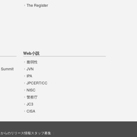
The Register
Web小説
脆弱性
t Summit
JVN
IPA
JPCERT/CC
NISC
警察庁
JC3
CISA
ドからのリリース情報
スタッフ募集