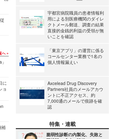
宇都宮病院職員の患者情報利
用による別医療機関のダイレ
の従
クトメール郵送、調査の結果
直接的金銭的利益の受領が無
いことを確認
「東京アプリ」の運営に係る
覧へ
コールセンター業務で1名の
a」
個人情報漏えい
1日に
Axcelead Drug Discovery
ショ
Partners社員のメールアカウ
ントに不正アクセス、約
7,000通のメールで痕跡を確
n
認
特集・連載
飼裕
脆弱性診断の内製化、失敗と