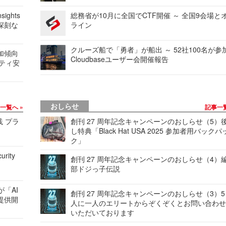
ights
総務省が10月に全国でCTF開催 ～ 全国9会場と
深刻な
ライン
クルーズ船で「勇者」が船出 ～ 52社100名が参
加傾向
Cloudbaseユーザー会開催報告
リティ安
おしらせ
事一覧へ
記事一
践 プラ
創刊 27 周年記念キャンペーンのおしらせ（5）
し特典「Black Hat USA 2025 参加者用バックパ
ク」
urity
創刊 27 周年記念キャンペーンのおしらせ（4）
部ドジっ子伝説
が「AI
創刊 27 周年記念キャンペーンのおしらせ（3）5
提供開
人に一人のエリートからぞくぞくとお問い合わ
いただいております