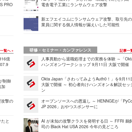
S PRO
電舎電子工業にランサムウェア攻撃
新エフエイコムにランサムウェア攻撃、取引先
業員に関する個人情報が漏えいした可能性
研修・セミナー・カンファレンス
事一覧へ
記事一
816億
人事異動から退職処理までの実務を体験 ～「Okt
7.9
ハンズオンワークショップ 9月11日 大阪で開催
Okta Japan「さわってみようAuth0！」を9月1
 が制御
大阪で開催 ～ 初心者向けハンズオン＆解説セッ
追加
ン
型攻撃の
オープンソースへの恩返し ～ HENNGEが「PyCo
JP 2026」おやつスポンサーに
けたと
AI が未知の攻撃クラスを発明する日 ～ FFRI 鵜
司の Black Hat USA 2026 今年の見どころ