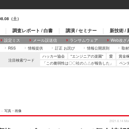
.08.08（土）
調査レポート / 白書
講演 / セミナー
新技術 /
設定ミス
メール誤送信
ランサムウェア
Web改ざ
RSS
情報提供
訂正 お詫び
情報公開原則
取材
ハッカー協会
"エンジニアの楽園"
愛
賞金
注目検索ワード
「この脆弱性は〇〇社の△△が報告した」
ペン
›
写真・画像
2021.6.14 Mo