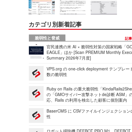
カテゴリ別新着記事
脆弱性と脅威
記
官民連携の米 AI × 脆弱性対策の国家戦略「GO
EAGLE」ほか [Scan PREMIUM Monthly Execu
Summary 2026年7月度]
VPS.org の one-click deployment テンプ
数の脆弱性
Ruby on Rails の重大脆弱性「KindaRails2Sh
の「GMOサイバー攻撃ネットde診断 ASM」
応、Rails の利用を検出した顧客に個別案内
BaserCMS に CSVファイルインジェクショ
性
ロボット掃除機 DEEBOT PRO M1、DEEBOT