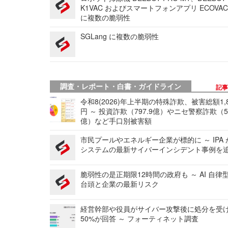
K1VAC およびスマートフォンアプリ ECOVAC
に複数の脆弱性
SGLang に複数の脆弱性
調査・レポート・白書・ガイドライン
記
令和8(2026)年上半期の特殊詐欺、被害総額1,
円 ～ 投資詐欺（797.9億）やニセ警察詐欺（50
億）など手口別被害額
市民プールやエネルギー企業が標的に ～ IPA
システムの最新サイバーインシデント事例を
脆弱性の是正期限12時間の政府も ～ AI 自律
台頭と企業の最新リスク
経営幹部や役員がサイバー攻撃後に処分を受
50%が回答 ～ フォーティネット調査