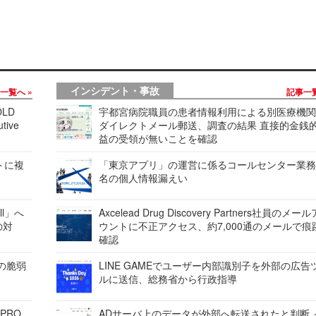
インシデント・事故
事一覧へ
記事一
LD
宇都宮病院職員の患者情報利用による別医療機
tive
ダイレクトメール郵送、調査の結果 直接的金銭
益の受領が無いことを確認
レートに複
「東京アプリ」の運営に係るコールセンター業務
名の個人情報漏えい
ell」へ
Axcelead Drug Discovery Partners社員のメー
の対
ウントに不正アクセス、約7,000通のメールで痕
確認
ンの脆弱
LINE GAMEでユーザー内部識別子を外部の広告
ルに送信、総務省から行政指導
 PRO
ADサーバ上のデータが外部へ転送されたと判断 