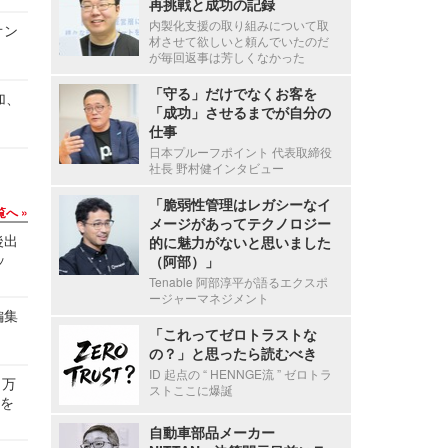
再挑戦と成功の記録
内製化支援の取り組みについて取
オン
材させて欲しいと頼んでいたのだ
が毎回返事は芳しくなかった
「守る」だけでなくお客を
加、
「成功」させるまでが自分の
仕事
日本プルーフポイント 代表取締役
社長 野村健インタビュー
「脆弱性管理はレガシーなイ
覧へ
メージがあってテクノロジー
後出
的に魅力がないと思いました
ッ
（阿部）」
Tenable 阿部淳平が語るエクスポ
ージャーマネジメント
編集
「これってゼロトラストな
の？」と思ったら読むべき
ID 起点の “ HENNGE流 ” ゼロトラ
 万
ストここに爆誕
せを
自動車部品メーカー