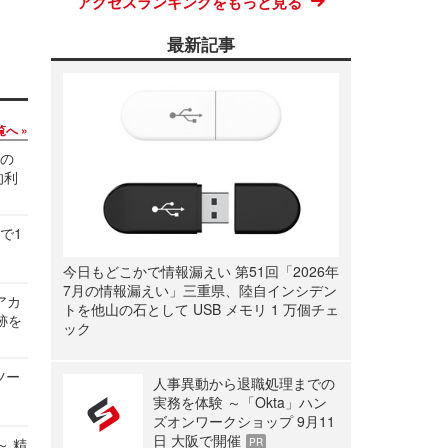
アクセスランキングをもっと見る
最新記事
覧へ
関の
的利
で1
今日もどこかで情報漏えい 第51回「2026年
7月の情報漏えい」三重県、陸自インシデン
ルアカ
トを他山の石として USB メモリ 1 万個チェ
跡を
ック
ツー
人事異動から退職処理までの
実務を体験 ～「Okta」ハン
ズオンワークショップ 9月11
日 大阪で開催
～ 精
PR