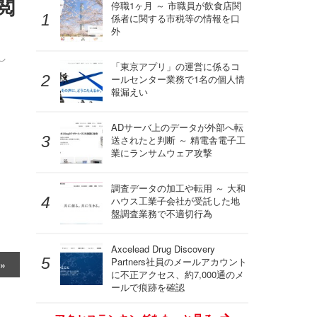
閲
停職1ヶ月 ～ 市職員が飲食店関
係者に関する市税等の情報を口
外
し
「東京アプリ」の運営に係るコ
ールセンター業務で1名の個人情
報漏えい
ADサーバ上のデータが外部へ転
送されたと判断 ～ 精電舎電子工
業にランサムウェア攻撃
調査データの加工や転用 ～ 大和
ハウス工業子会社が受託した地
盤調査業務で不適切行為
Axcelead Drug Discovery
Partners社員のメールアカウント
に不正アクセス、約7,000通のメ
ールで痕跡を確認