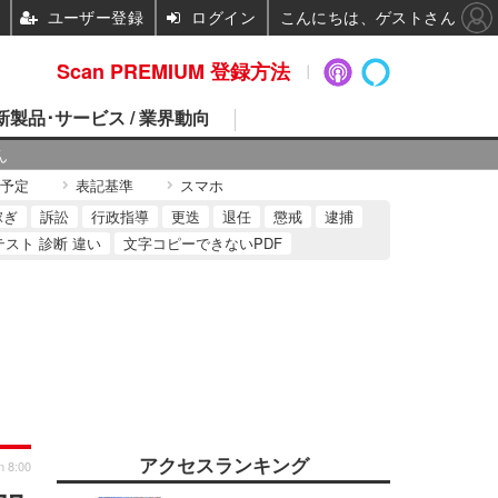
ユーザー登録
ログイン
こんにちは、ゲストさん
Scan PREMIUM 登録方法
 新製品･サービス / 業界動向
ん
予定
表記基準
スマホ
稼ぎ
訴訟
行政指導
更迭
退任
懲戒
逮捕
テスト 診断 違い
文字コピーできないPDF
アクセスランキング
n 8:00