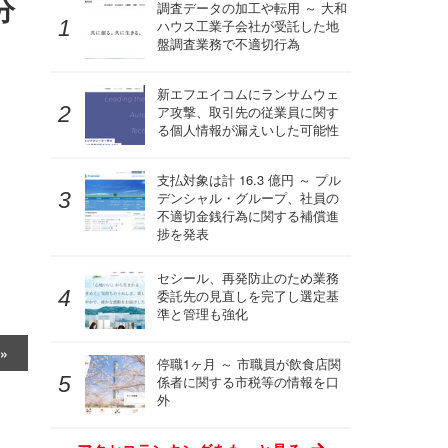
分
調査データの加工や転用 ～ 大和
ハウス工業子会社が受託した地
盤調査業務で不適切行為
新エフエイコムにランサムウェ
ア攻撃、取引先の従業員に関す
る個人情報が漏えいした可能性
支払対象は計 16.3 億円 ～ プル
デンシャル・グループ、社員の
不適切金銭行為に関する補償進
捗を発表
セシール、再発防止のため業務
委託先の見直しを完了し選定基
準と管理も強化
停職1ヶ月 ～ 市職員が飲食店関
係者に関する市税等の情報を口
外