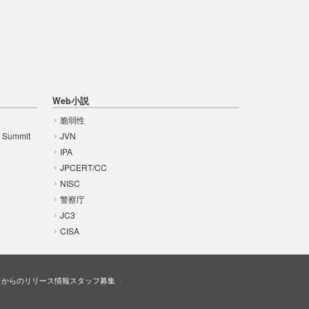
Web小説
脆弱性
t Summit
JVN
IPA
JPCERT/CC
NISC
警察庁
JC3
CISA
ドからのリリース情報
スタッフ募集