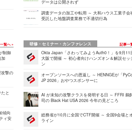
データは公開されず
調査データの加工や転用 ～ 大和ハウス工業子会
受託した地盤調査業務で不適切行為
研修・セミナー・カンファレンス
事一覧へ
記事一
 が制御
Okta Japan「さわってみようAuth0！」を9月1
追加
大阪で開催 ～ 初心者向けハンズオン＆解説セッ
ン
型攻撃の
オープンソースへの恩返し ～ HENNGEが「PyCo
JP 2026」おやつスポンサーに
けたと
AI が未知の攻撃クラスを発明する日 ～ FFRI 鵜
司の Black Hat USA 2026 今年の見どころ
加傾向
総務省が10月に全国でCTF開催 ～ 全国9会場と
リティ安
ライン