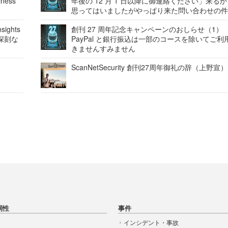
ness
年後の 12 月 1 日以降に御連絡ください」来る
思ってはいましたがやっぱり来た問い合わせの
ights
創刊 27 周年記念キャンペーンのおしらせ（1）
深刻な
PayPal と銀行振込は一部のコースを除いてご利
きませんすみません
ScanNetSecurity 創刊27周年御礼の辞（上野宣）
弱性
事件
インシデント・事故