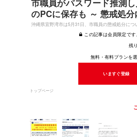
市職員がパスワード推測し
のPCに保存も ～ 懲戒処
沖縄県宜野湾市は5月31日、市職員の懲戒処分につ
この記事は会員限定です
残り
無料・有料プランを
いますぐ登録
トップページ