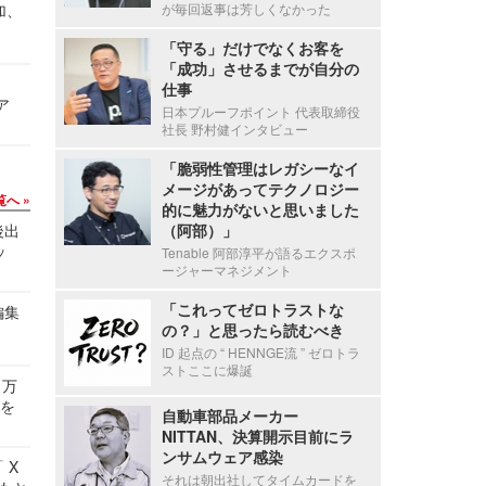
加、
が毎回返事は芳しくなかった
「守る」だけでなくお客を
「成功」させるまでが自分の
仕事
ア
日本プルーフポイント 代表取締役
社長 野村健インタビュー
「脆弱性管理はレガシーなイ
メージがあってテクノロジー
覧へ
的に魅力がないと思いました
後出
（阿部）」
ッ
Tenable 阿部淳平が語るエクスポ
ージャーマネジメント
「これってゼロトラストな
編集
の？」と思ったら読むべき
ID 起点の “ HENNGE流 ” ゼロトラ
ストここに爆誕
 万
せを
自動車部品メーカー
NITTAN、決算開示目前にラ
ンサムウェア感染
 X
それは朝出社してタイムカードを