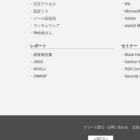
不正アクセス
IPA
設定ミス
Microsof
メール誤送信
Adobe
ランサムウェア
exploit
Web改ざん
レポート
セミナー
調査報告書
Black Ha
JNSA
Gartner 
ISOG-J
RSA Con
OWASP
Security
リリース窓口・お問い合わせ
広告