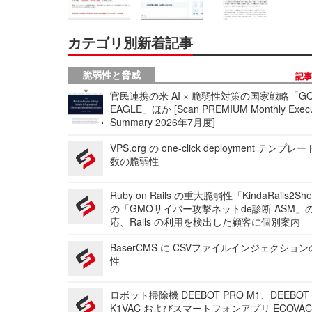
カテゴリ別新着記事
脆弱性と脅威
記
官民連携の米 AI × 脆弱性対策の国家戦略「GO
EAGLE」ほか [Scan PREMIUM Monthly Execu
Summary 2026年7月度]
VPS.org の one-click deployment テンプ
数の脆弱性
Ruby on Rails の重大脆弱性「KindaRails2Sh
の「GMOサイバー攻撃ネットde診断 ASM」
応、Rails の利用を検出した顧客に個別案内
BaserCMS に CSVファイルインジェクショ
性
ロボット掃除機 DEEBOT PRO M1、DEEBOT
K1VAC およびスマートフォンアプリ ECOVAC