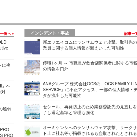
インシデント・事故
事一覧へ
記事一
LD
新エフエイコムにランサムウェア攻撃、取引先
tive
業員に関する個人情報が漏えいした可能性
停職1ヶ月 ～ 市職員が飲食店関係者に関する市
レートに複
の情報を口外
ANAグループ 株式会社OCSの「OCS FAMILY LI
ell」へ
SERVICE」に不正アクセス、一部の個人情報・
の対
タが流出した可能性
セシール、再発防止のため業務委託先の見直し
ンの脆弱
了し選定基準と管理も強化
オーミケンシへのランサムウェア攻撃、リーク
 PRO
ト上に社名等が掲載されるも盗取されたとされ
S PRO