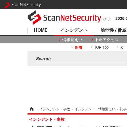
ScanNetSecurity
2026
HOME
インシデント
脆弱性 / 脅威
情報漏えい
不正アクセス
新着
TOP 100
X
ホーム
›
インシデント・事故
›
インシデント・情報漏えい
›
記事
インシデント・事故