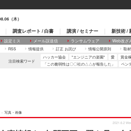
.08.06（木）
調査レポート / 白書
講演 / セミナー
新技術 /
設定ミス
メール誤送信
ランサムウェア
Web改ざ
RSS
情報提供
訂正 お詫び
情報公開原則
取材
ハッカー協会
"エンジニアの楽園"
愛
賞金
注目検索ワード
「この脆弱性は〇〇社の△△が報告した」
ペン
›
写真・画像
2021.6.2 We