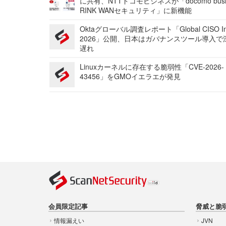
に共有、NTTドコモビジネスが「docomo busi
RINK WANセキュリティ」に新機能
Oktaグローバル調査レポート「Global CISO Ins
2026」公開、日本はガバナンスツール導入で
遅れ
Linuxカーネルに存在する脆弱性「CVE-2026-
43456」をGMOイエラエが発見
会員限定記事
脅威と脆
情報漏えい
JVN