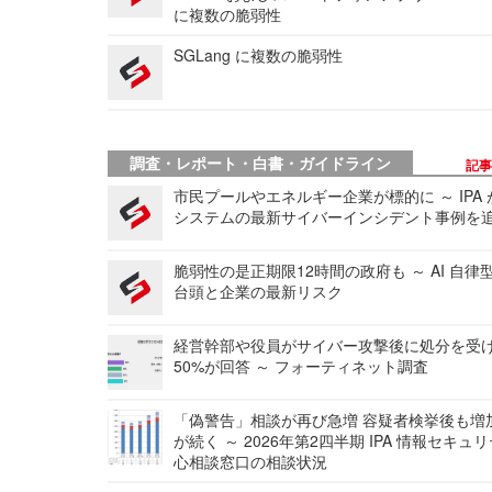
に複数の脆弱性
SGLang に複数の脆弱性
調査・レポート・白書・ガイドライン
記
市民プールやエネルギー企業が標的に ～ IPA
システムの最新サイバーインシデント事例を
脆弱性の是正期限12時間の政府も ～ AI 自律
台頭と企業の最新リスク
経営幹部や役員がサイバー攻撃後に処分を受
50%が回答 ～ フォーティネット調査
「偽警告」相談が再び急増 容疑者検挙後も増
が続く ～ 2026年第2四半期 IPA 情報セキュ
心相談窓口の相談状況