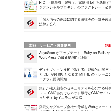
NICT・総務省・警察庁、家庭用 IoT を悪用
ジデンシャルプロキシ」のファクトシート公
「個人情報の保護に関する法律等の一部を改
法律」公布
製品・サービス・業界動向
記
AeyeScan がアップデート、Ruby on Rails や
WordPress の最新脆弱性に対応
ディセプション技術で敵対者に能動的に関与 ～
と CDI が民間初となる米 MITRE のトレーニ
ログラム提供開始
銀行が法人顧客のセキュリティを心配する時
～ ～ GMOあおぞらネット銀行とGMOサイ
ュリティ byイエラエが提携
委託先やグループ会社の脅威をWebとメール