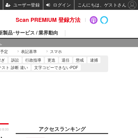
ユーザー登録
ログイン
こんにちは、ゲストさん
Scan PREMIUM 登録方法
 新製品･サービス / 業界動向
ん
予定
表記基準
スマホ
稼ぎ
訴訟
行政指導
更迭
退任
懲戒
逮捕
テスト 診断 違い
文字コピーできないPDF
アクセスランキング
d 8:00