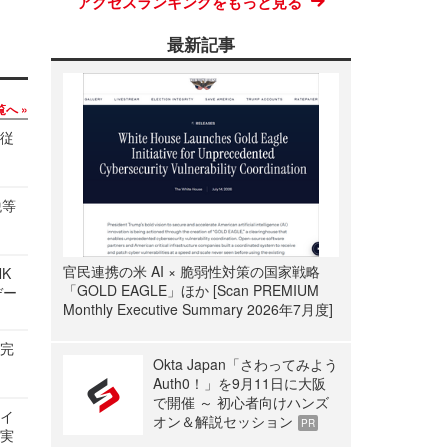
アクセスランキングをもっと見る
最新記事
覧へ
の従
税等
官民連携の米 AI × 脆弱性対策の国家戦略
NK
「GOLD EAGLE」ほか [Scan PREMIUM
デー
Monthly Executive Summary 2026年7月度]
を完
Okta Japan「さわってみよう
Auth0！」を9月11日に大阪
で開催 ～ 初心者向けハンズ
サイ
オン＆解説セッション
PR
る実