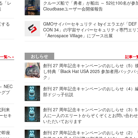
する「レ
クルーズ船で「勇者」が船出 ～ 52社100名が参
表
Cloudbaseユーザー会開催報告
正する
GMOサイバーセキュリティ byイエラエが「DEF
CON 34」の宇宙サイバーセキュリティ専門エリ
「Aerospace Village」にブース出展
おしらせ
事一覧へ
記事一
創刊 27 周年記念キャンペーンのおしらせ（5）
し特典「Black Hat USA 2025 参加者用バックパ
ク」
 NEC
創刊 27 周年記念キャンペーンのおしらせ（4）
ングプ
部ドジっ子伝説
代到来
創刊 27 周年記念キャンペーンのおしらせ（3）5
バーセキ
人に一人のエリートからぞくぞくとお問い合わ
いただいております
で即座
創刊 27 周年記念キャンペーンのおしらせ（2）「