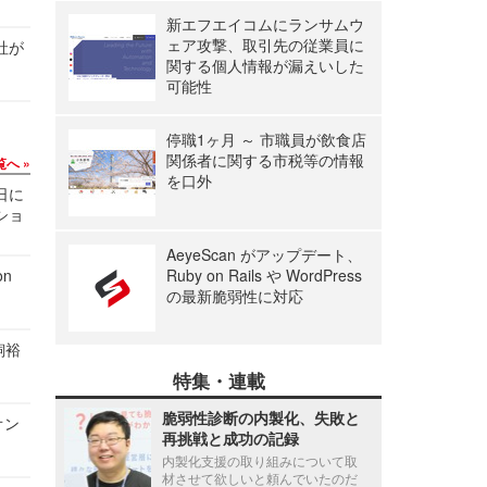
新エフエイコムにランサムウ
ェア攻撃、取引先の従業員に
社が
関する個人情報が漏えいした
可能性
停職1ヶ月 ～ 市職員が飲食店
関係者に関する市税等の情報
覧へ
を口外
1日に
ショ
AeyeScan がアップデート、
n
Ruby on Rails や WordPress
の最新脆弱性に対応
飼裕
特集・連載
脆弱性診断の内製化、失敗と
オン
再挑戦と成功の記録
内製化支援の取り組みについて取
材させて欲しいと頼んでいたのだ