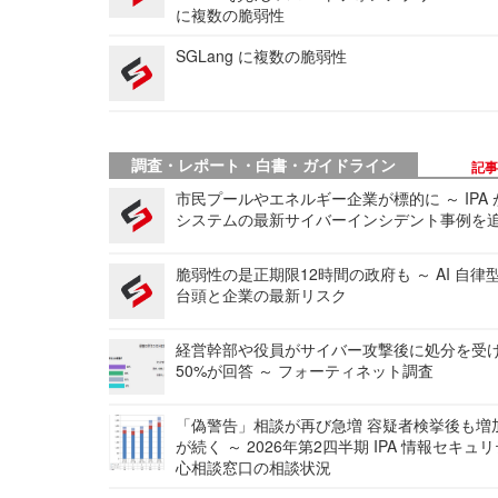
に複数の脆弱性
SGLang に複数の脆弱性
調査・レポート・白書・ガイドライン
記
市民プールやエネルギー企業が標的に ～ IPA
システムの最新サイバーインシデント事例を
脆弱性の是正期限12時間の政府も ～ AI 自律
台頭と企業の最新リスク
経営幹部や役員がサイバー攻撃後に処分を受
50%が回答 ～ フォーティネット調査
「偽警告」相談が再び急増 容疑者検挙後も増
が続く ～ 2026年第2四半期 IPA 情報セキュ
心相談窓口の相談状況