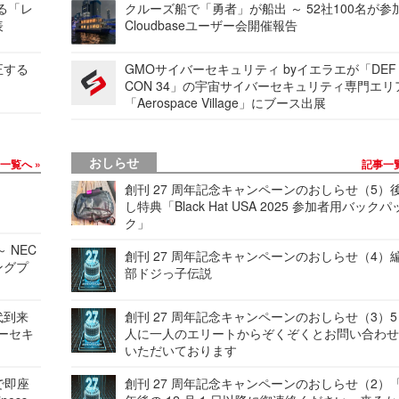
する「レ
クルーズ船で「勇者」が船出 ～ 52社100名が参
表
Cloudbaseユーザー会開催報告
正する
GMOサイバーセキュリティ byイエラエが「DEF
CON 34」の宇宙サイバーセキュリティ専門エリ
「Aerospace Village」にブース出展
おしらせ
事一覧へ
記事一
創刊 27 周年記念キャンペーンのおしらせ（5）
し特典「Black Hat USA 2025 参加者用バックパ
ク」
 NEC
創刊 27 周年記念キャンペーンのおしらせ（4）
ングプ
部ドジっ子伝説
代到来
創刊 27 周年記念キャンペーンのおしらせ（3）5
バーセキ
人に一人のエリートからぞくぞくとお問い合わ
いただいております
で即座
創刊 27 周年記念キャンペーンのおしらせ（2）「