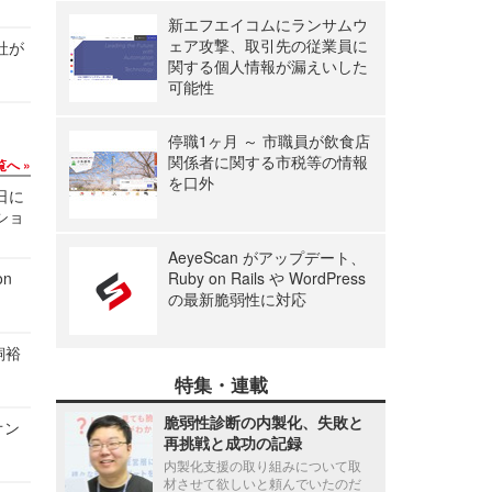
新エフエイコムにランサムウ
ェア攻撃、取引先の従業員に
社が
関する個人情報が漏えいした
可能性
停職1ヶ月 ～ 市職員が飲食店
関係者に関する市税等の情報
覧へ
を口外
1日に
ショ
AeyeScan がアップデート、
n
Ruby on Rails や WordPress
の最新脆弱性に対応
飼裕
特集・連載
脆弱性診断の内製化、失敗と
オン
再挑戦と成功の記録
内製化支援の取り組みについて取
材させて欲しいと頼んでいたのだ