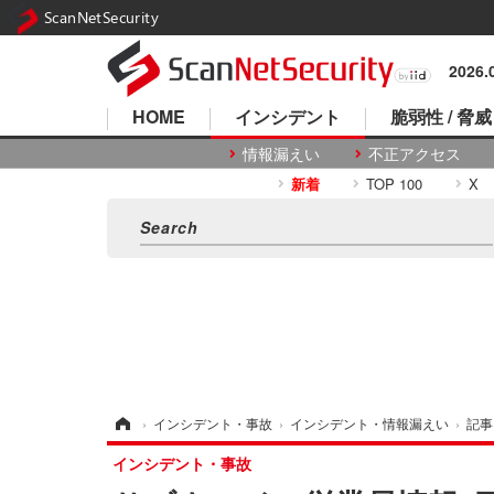
ScanNetSecurity
2026
HOME
インシデント
脆弱性 / 脅威
情報漏えい
不正アクセス
新着
TOP 100
X
ホーム
›
インシデント・事故
›
インシデント・情報漏えい
›
記事
インシデント・事故