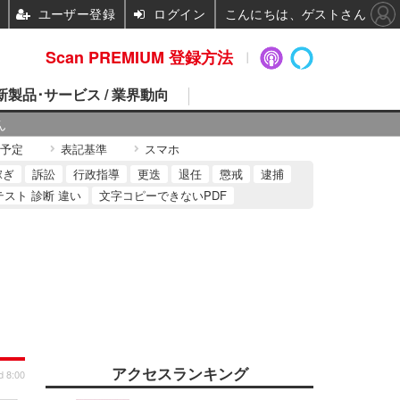
ユーザー登録
ログイン
こんにちは、ゲストさん
Scan PREMIUM 登録方法
 新製品･サービス / 業界動向
ん
予定
表記基準
スマホ
稼ぎ
訴訟
行政指導
更迭
退任
懲戒
逮捕
テスト 診断 違い
文字コピーできないPDF
アクセスランキング
d 8:00