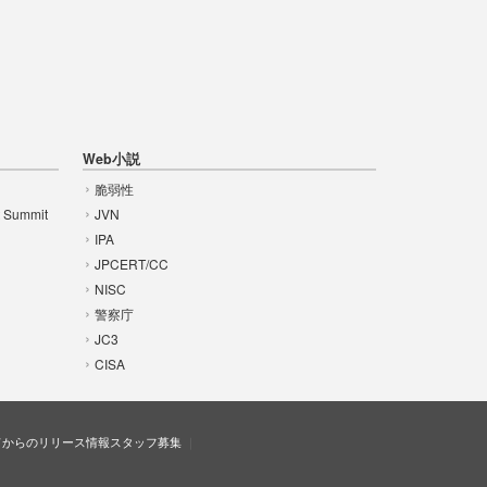
Web小説
脆弱性
t Summit
JVN
IPA
JPCERT/CC
NISC
警察庁
JC3
CISA
ドからのリリース情報
スタッフ募集