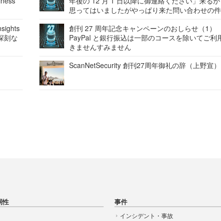
ness
年後の 12 月 1 日以降に御連絡ください」来る
思ってはいましたがやっぱり来た問い合わせの
ights
創刊 27 周年記念キャンペーンのおしらせ（1）
深刻な
PayPal と銀行振込は一部のコースを除いてご利
きませんすみません
ScanNetSecurity 創刊27周年御礼の辞（上野宣）
弱性
事件
インシデント・事故