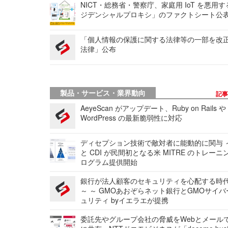
NICT・総務省・警察庁、家庭用 IoT を悪用
ジデンシャルプロキシ」のファクトシート公
「個人情報の保護に関する法律等の一部を改
法律」公布
製品・サービス・業界動向
記
AeyeScan がアップデート、Ruby on Rails や
WordPress の最新脆弱性に対応
ディセプション技術で敵対者に能動的に関与 ～
と CDI が民間初となる米 MITRE のトレーニ
ログラム提供開始
銀行が法人顧客のセキュリティを心配する時
～ ～ GMOあおぞらネット銀行とGMOサイ
ュリティ byイエラエが提携
委託先やグループ会社の脅威をWebとメール