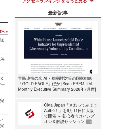
アクセスランキングをもっと見る
最新記事
覧へ
の従
税等
官民連携の米 AI × 脆弱性対策の国家戦略
NK
「GOLD EAGLE」ほか [Scan PREMIUM
デー
Monthly Executive Summary 2026年7月度]
を完
Okta Japan「さわってみよう
Auth0！」を9月11日に大阪
で開催 ～ 初心者向けハンズ
サイ
オン＆解説セッション
PR
る実