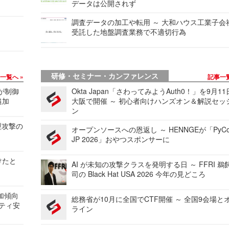
データは公開されず
調査データの加工や転用 ～ 大和ハウス工業子会
受託した地盤調査業務で不適切行為
研修・セミナー・カンファレンス
事一覧へ
記事一
 が制御
Okta Japan「さわってみようAuth0！」を9月1
追加
大阪で開催 ～ 初心者向けハンズオン＆解説セッ
ン
型攻撃の
オープンソースへの恩返し ～ HENNGEが「PyCo
JP 2026」おやつスポンサーに
けたと
AI が未知の攻撃クラスを発明する日 ～ FFRI 鵜
司の Black Hat USA 2026 今年の見どころ
加傾向
総務省が10月に全国でCTF開催 ～ 全国9会場と
リティ安
ライン