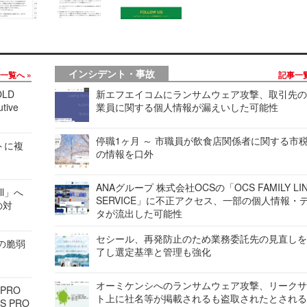
インシデント・事故
事一覧へ
記事一
LD
新エフエイコムにランサムウェア攻撃、取引先
tive
業員に関する個人情報が漏えいした可能性
停職1ヶ月 ～ 市職員が飲食店関係者に関する市
レートに複
の情報を口外
ANAグループ 株式会社OCSの「OCS FAMILY LI
ell」へ
SERVICE」に不正アクセス、一部の個人情報・
の対
タが流出した可能性
セシール、再発防止のため業務委託先の見直し
ンの脆弱
了し選定基準と管理も強化
オーミケンシへのランサムウェア攻撃、リーク
 PRO
ト上に社名等が掲載されるも盗取されたとされ
S PRO