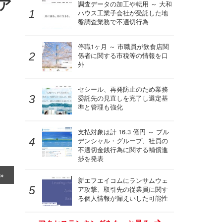
ア
調査データの加工や転用 ～ 大和
ハウス工業子会社が受託した地
盤調査業務で不適切行為
。
停職1ヶ月 ～ 市職員が飲食店関
係者に関する市税等の情報を口
外
セシール、再発防止のため業務
委託先の見直しを完了し選定基
準と管理も強化
支払対象は計 16.3 億円 ～ プル
デンシャル・グループ、社員の
不適切金銭行為に関する補償進
捗を発表
新エフエイコムにランサムウェ
ア攻撃、取引先の従業員に関す
る個人情報が漏えいした可能性