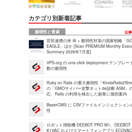
カテゴリ別新着記事
脆弱性と脅威
記
官民連携の米 AI × 脆弱性対策の国家戦略「GO
EAGLE」ほか [Scan PREMIUM Monthly Execu
Summary 2026年7月度]
VPS.org の one-click deployment テンプ
数の脆弱性
Ruby on Rails の重大脆弱性「KindaRails2Sh
の「GMOサイバー攻撃ネットde診断 ASM」
応、Rails の利用を検出した顧客に個別案内
BaserCMS に CSVファイルインジェクショ
性
ロボット掃除機 DEEBOT PRO M1、DEEBOT
K1VAC およびスマートフォンアプリ ECOVAC