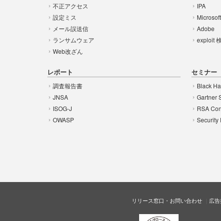
不正アクセス
IPA
設定ミス
Microsof
メール誤送信
Adobe
ランサムウェア
exploit
Web改ざん
レポート
セミナー
調査報告書
Black Ha
JNSA
Gartner 
ISOG-J
RSA Con
OWASP
Security
リリース窓口・お問い合わせ
広告