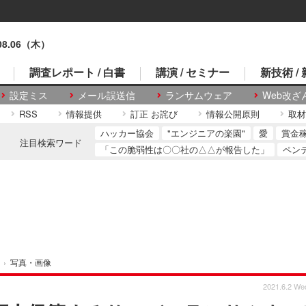
.08.06（木）
調査レポート / 白書
講演 / セミナー
新技術 /
設定ミス
メール誤送信
ランサムウェア
Web改ざ
RSS
情報提供
訂正 お詫び
情報公開原則
取材
ハッカー協会
"エンジニアの楽園"
愛
賞金
注目検索ワード
「この脆弱性は〇〇社の△△が報告した」
ペン
›
写真・画像
2021.6.2 We