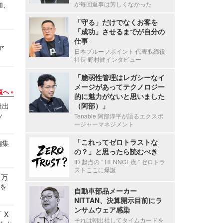
加、
が毎回返事は芳しくなかった
「守る」だけでなくお客を
「成功」させるまでが自分の
仕事
ア
日本プルーフポイント 代表取締役
社長 野村健インタビュー
「脆弱性管理はレガシーなイ
メージがあってテクノロジー
覧へ
的に魅力がないと思いました
後出
（阿部）」
ッ
Tenable 阿部淳平が語るエクスポ
ージャーマネジメント
「これってゼロトラストな
編集
の？」と思ったら読むべき
ID 起点の “ HENNGE流 ” ゼロトラ
ストここに爆誕
 万
せを
自動車部品メーカー
NITTAN、決算開示目前にラ
ンサムウェア感染
 X
それは朝出社してタイムカードを