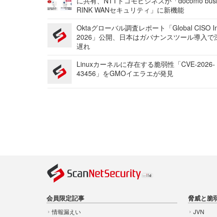
に共有、NTTドコモビジネスが「docomo busi
RINK WANセキュリティ」に新機能
Oktaグローバル調査レポート「Global CISO Ins
2026」公開、日本はガバナンスツール導入で
遅れ
Linuxカーネルに存在する脆弱性「CVE-2026-
43456」をGMOイエラエが発見
会員限定記事
脅威と脆
情報漏えい
JVN