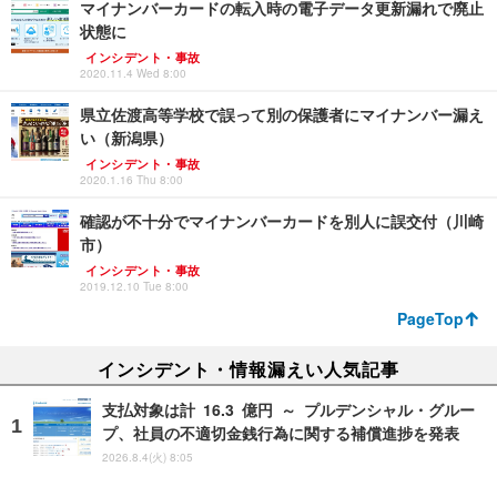
マイナンバーカードの転入時の電子データ更新漏れで廃止
状態に
インシデント・事故
2020.11.4 Wed 8:00
県立佐渡高等学校で誤って別の保護者にマイナンバー漏え
い（新潟県）
インシデント・事故
2020.1.16 Thu 8:00
確認が不十分でマイナンバーカードを別人に誤交付（川崎
市）
インシデント・事故
2019.12.10 Tue 8:00
PageTop
インシデント・情報漏えい人気記事
支払対象は計 16.3 億円 ～ プルデンシャル・グルー
プ、社員の不適切金銭行為に関する補償進捗を発表
2026.8.4(火) 8:05