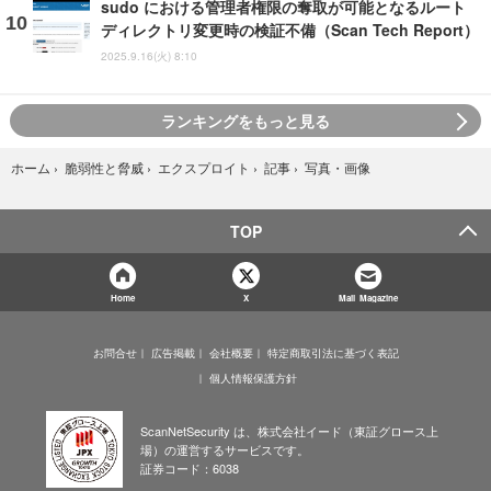
sudo における管理者権限の奪取が可能となるルート
ディレクトリ変更時の検証不備（Scan Tech Report）
2025.9.16(火) 8:10
ランキングをもっと見る
写真・画像
ホーム
›
脆弱性と脅威
›
エクスプロイト
›
記事
›
TOP
Home
X
Mail Magazine
お問合せ
広告掲載
会社概要
特定商取引法に基づく表記
個人情報保護方針
ScanNetSecurity は、株式会社イード（東証グロース上
場）の運営するサービスです。
証券コード：6038