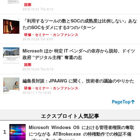
国際
2019.10.31 Thu 8:10
「利用するツールの数とSOCの成熟度は比例しない」あな
たのSOCをダメにする3つのパターン
研修・セミナー・カンファレンス
2019.10.29 Tue 9:00
Microsoft ほか 特定 IT ベンダへの依存から脱却、ドイツ
政府 “デジタル主権” 奪還の志
国際
2019.10.24 Thu 8:15
編集長対談：JPAAWG に聞く、技術者の議論のやりかた
研修・セミナー・カンファレンス
2019.11.1 Fri 10:30
PageTop
エクスプロイト人気記事
Microsoft Windows OS における管理者権限の奪取
につながる ATBroker.exe の特権動作での検証不備