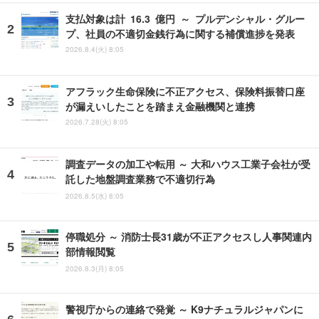
支払対象は計 16.3 億円 ～ プルデンシャル・グルー
プ、社員の不適切金銭行為に関する補償進捗を発表
2026.8.4(火) 8:05
アフラック生命保険に不正アクセス、保険料振替口座
が漏えいしたことを踏まえ金融機関と連携
2026.7.28(火) 8:05
調査データの加工や転用 ～ 大和ハウス工業子会社が受
託した地盤調査業務で不適切行為
2026.8.5(水) 8:05
停職処分 ～ 消防士長31歳が不正アクセスし人事関連内
部情報閲覧
2026.8.3(月) 8:05
警視庁からの連絡で発覚 ～ K9ナチュラルジャパンに