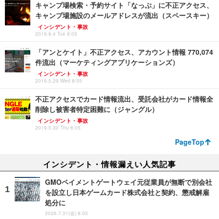
キャンプ場検索・予約サイト「なっぷ」に不正アクセス、
キャンプ場施設のメールアドレスが流出（スペースキー）
インシデント・事故
2019.6.4 Tue 8:05
「アンとケイト」不正アクセス、アカウント情報 770,074
件流出（マーケティングアプリケーションズ）
インシデント・事故
2019.5.29 Wed 8:05
不正アクセスでカード情報流出、受託会社がカード情報全
削除し被害者特定困難に（ジャングル）
インシデント・事故
2019.5.30 Thu 8:05
PageTop
インシデント・情報漏えい人気記事
GMOペイメントゲートウェイ元従業員が無断で別会社
を設立し日本ゲームカード株式会社と契約、懲戒解雇
処分に
2026.7.31(金) 8:05