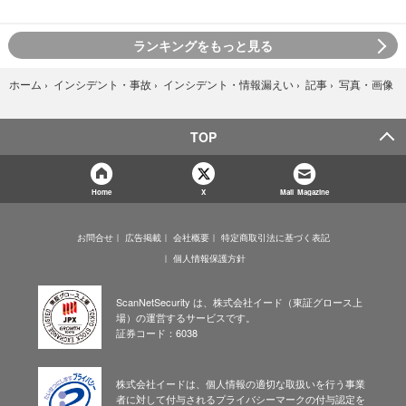
ランキングをもっと見る
写真・画像
ホーム
›
インシデント・事故
›
インシデント・情報漏えい
›
記事
›
TOP
Home
X
Mail Magazine
お問合せ
広告掲載
会社概要
特定商取引法に基づく表記
個人情報保護方針
ScanNetSecurity は、株式会社イード（東証グロース上
場）の運営するサービスです。
証券コード：6038
株式会社イードは、個人情報の適切な取扱いを行う事業
者に対して付与されるプライバシーマークの付与認定を