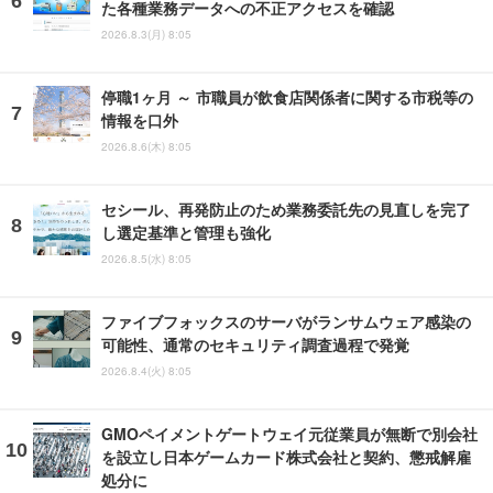
た各種業務データへの不正アクセスを確認
2026.8.3(月) 8:05
停職1ヶ月 ～ 市職員が飲食店関係者に関する市税等の
情報を口外
2026.8.6(木) 8:05
セシール、再発防止のため業務委託先の見直しを完了
し選定基準と管理も強化
2026.8.5(水) 8:05
ファイブフォックスのサーバがランサムウェア感染の
可能性、通常のセキュリティ調査過程で発覚
2026.8.4(火) 8:05
GMOペイメントゲートウェイ元従業員が無断で別会社
を設立し日本ゲームカード株式会社と契約、懲戒解雇
処分に