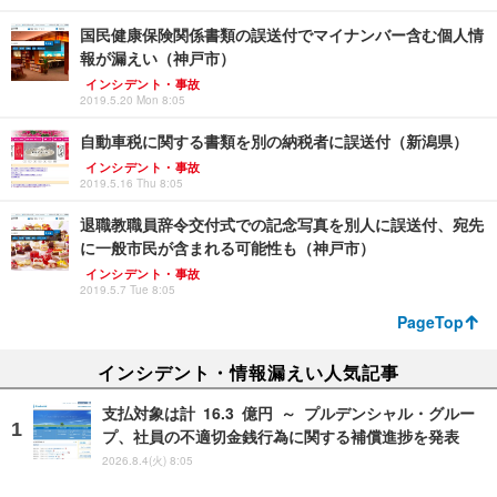
国民健康保険関係書類の誤送付でマイナンバー含む個人情
報が漏えい（神戸市）
インシデント・事故
2019.5.20 Mon 8:05
自動車税に関する書類を別の納税者に誤送付（新潟県）
インシデント・事故
2019.5.16 Thu 8:05
退職教職員辞令交付式での記念写真を別人に誤送付、宛先
に一般市民が含まれる可能性も（神戸市）
インシデント・事故
2019.5.7 Tue 8:05
PageTop
インシデント・情報漏えい人気記事
支払対象は計 16.3 億円 ～ プルデンシャル・グルー
プ、社員の不適切金銭行為に関する補償進捗を発表
2026.8.4(火) 8:05