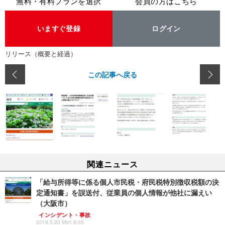
無料・有料プランを選択
会員の方はこちら
いますぐ登録
ログイン
リリース（概要と経過）
この記事へ戻る
関連ニュース
「給与所得等に係る個人市民税・府民税特別徴収税額の決
定通知書」を誤送付、従業員の個人情報が他社に漏えい
（大阪市）
インシデント・事故
2019.5.20 Mon 8:05