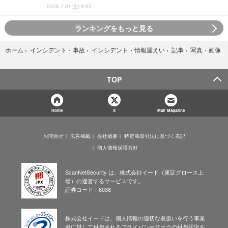
2026.7.31(金) 8:05
ランキングをもっと見る
写真・画像
ホーム
›
インシデント・事故
›
インシデント・情報漏えい
›
記事
›
TOP
Home
X
Mail Magazine
お問合せ
広告掲載
会社概要
特定商取引法に基づく表記
個人情報保護方針
ScanNetSecurity は、株式会社イード（東証グロース上
場）の運営するサービスです。
証券コード：6038
株式会社イードは、個人情報の適切な取扱いを行う事業
者に対して付与されるプライバシーマークの付与認定を