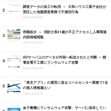
調査データの加工や転用 ～ 大和ハウス工業子会社が
受託した地盤調査業務で不適切行為
2026.8.5(水) 8:05
停職処分 ～ 消防士長31歳が不正アクセスし人事関連
内部情報閲覧
2026.8.3(月) 8:05
ADサーバ上のデータが外部へ転送されたと判断 ～ 精
電舎電子工業にランサムウェア攻撃
2026.8.7(金) 8:05
「東京アプリ」の運営に係るコールセンター業務で1名
の個人情報漏えい
2026.8.7(金) 8:05
金子農機にランサムウェア攻撃、サーバに保存してい