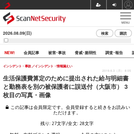
MENU
2026.08.09(日)
検索
購読
NEW!
会員記事
被害･事故
脅威･脆弱性
調査･報告
インシデント・事故
インシデント・情報漏えい
2019.6.3（月） 8:05
生活保護費算定のために提出された給与明細書
と勤務表を別の被保護者に誤送付（大阪市） 3
枚目の写真・画像
この記事は会員限定です。会員登録すると続きをお読みい
ただけます。
残り: 27文字/全文: 28文字