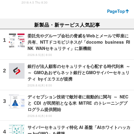
2018.4.5 Thu 8:30
PageTop
新製品・新サービス人気記事
委託先やグループ会社の脅威をWebとメールで即座に
共有、NTTドコモビジネスが「docomo business RI
NK WANセキュリティ」に新機能
2026.8.5(水) 8:00
銀行が法人顧客のセキュリティを心配する時代到来 ～
～ GMOあおぞらネット銀行とGMOサイバーセキュリ
ティ byイエラエが提携
2026.8.6(木) 8:00
ディセプション技術で敵対者に能動的に関与 ～ NEC
と CDI が民間初となる米 MITRE のトレーニングプ
ログラム提供開始
2026.8.6(木) 8:00
サイバーセキュリティ特化 AI 基盤「AIホワイトハッカ
ー byGMO」を構築