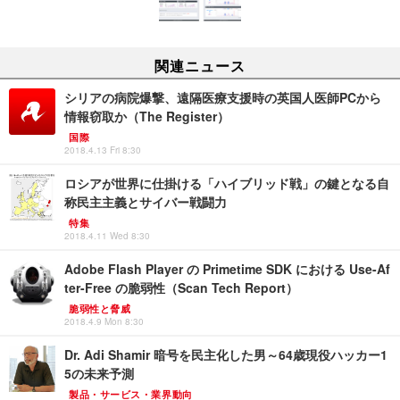
関連ニュース
シリアの病院爆撃、遠隔医療支援時の英国人医師PCから
情報窃取か（The Register）
国際
2018.4.13 Fri 8:30
ロシアが世界に仕掛ける「ハイブリッド戦」の鍵となる自
称民主主義とサイバー戦闘力
特集
2018.4.11 Wed 8:30
Adobe Flash Player の Primetime SDK における Use-Af
ter-Free の脆弱性（Scan Tech Report）
脆弱性と脅威
2018.4.9 Mon 8:30
Dr. Adi Shamir 暗号を民主化した男～64歳現役ハッカー1
5の未来予測
製品・サービス・業界動向