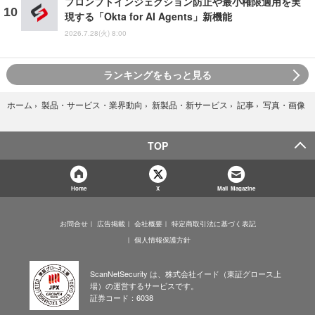
プロンプトインジェクション防止や最小権限適用を実
現する「Okta for AI Agents」新機能
2026.7.28(火) 8:00
ランキングをもっと見る
写真・画像
ホーム
›
製品・サービス・業界動向
›
新製品・新サービス
›
記事
›
TOP
Home
X
Mail Magazine
お問合せ
広告掲載
会社概要
特定商取引法に基づく表記
個人情報保護方針
ScanNetSecurity は、株式会社イード（東証グロース上
場）の運営するサービスです。
証券コード：6038