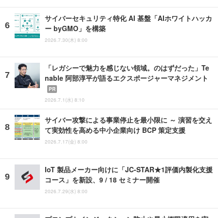
サイバーセキュリティ特化 AI 基盤「AIホワイトハッカ
ー byGMO」を構築
2026.7.30(木) 8:00
「レガシーで魅力を感じない領域。のはずだった」Te
nable 阿部淳平が語るエクスポージャーマネジメント
PR
2026.7.1(水) 8:10
サイバー攻撃による事業停止を最小限に ～ 演習を交え
て実効性を高める中小企業向け BCP 策定支援
2026.7.17(金) 8:00
IoT 製品メーカー向けに「JC-STAR★1評価内製化支援
コース」を新設、9 / 18 セミナー開催
2026.7.29(水) 8:00