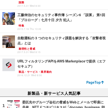
国際
2017.5.31 Wed 8:30
工藤伸治のセキュリティ事件簿 シーズン6 「誤算」 第1回
「プロローグ：七月十日 夕方 犯人」
特集
2015.7.16 Thu 13:45
自動運転の 3 つのセキュリティ課題を解決する「攻撃者視
点」とは
脆弱性と脅威
2017.5.31 Wed 8:15
URLフィルタリングAPIをAWS Marketplaceで提供（エフ
セキュア）
製品・サービス・業界動向
2016.12.21 Wed 8:00
PageTop
新製品・新サービス人気記事
委託先やグループ会社の脅威をWebとメールで即座に
共有、NTTドコモビジネスが「docomo business RI