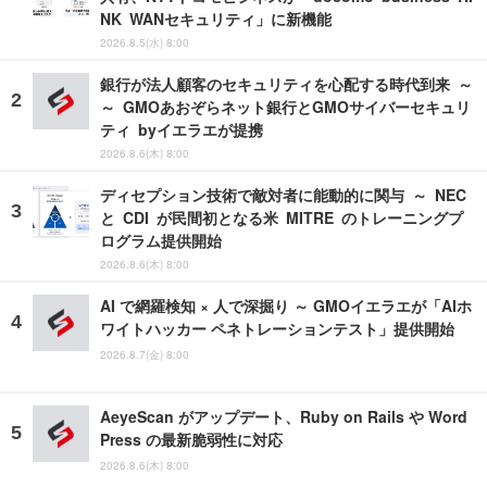
NK WANセキュリティ」に新機能
2026.8.5(水) 8:00
銀行が法人顧客のセキュリティを心配する時代到来 ～
～ GMOあおぞらネット銀行とGMOサイバーセキュリ
ティ byイエラエが提携
2026.8.6(木) 8:00
ディセプション技術で敵対者に能動的に関与 ～ NEC
と CDI が民間初となる米 MITRE のトレーニングプ
ログラム提供開始
2026.8.6(木) 8:00
AI で網羅検知 × 人で深掘り ～ GMOイエラエが「AIホ
ワイトハッカー ペネトレーションテスト」提供開始
2026.8.7(金) 8:00
AeyeScan がアップデート、Ruby on Rails や Word
Press の最新脆弱性に対応
2026.8.6(木) 8:00