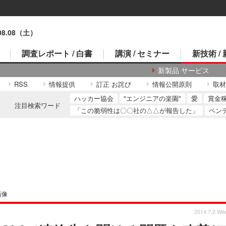
.08.08（土）
調査レポート / 白書
講演 / セミナー
新技術 /
新製品 サービス
RSS
情報提供
訂正 お詫び
情報公開原則
取材
ハッカー協会
"エンジニアの楽園"
愛
賞金
注目検索ワード
「この脆弱性は〇〇社の△△が報告した」
ペン
画像
2014.7.2 We