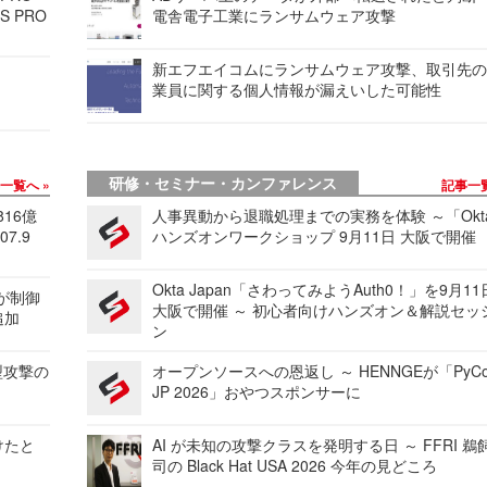
S PRO
電舎電子工業にランサムウェア攻撃
新エフエイコムにランサムウェア攻撃、取引先
業員に関する個人情報が漏えいした可能性
研修・セミナー・カンファレンス
事一覧へ
記事一
816億
人事異動から退職処理までの実務を体験 ～「Okt
7.9
ハンズオンワークショップ 9月11日 大阪で開催
Okta Japan「さわってみようAuth0！」を9月1
 が制御
大阪で開催 ～ 初心者向けハンズオン＆解説セッ
追加
ン
型攻撃の
オープンソースへの恩返し ～ HENNGEが「PyCo
JP 2026」おやつスポンサーに
けたと
AI が未知の攻撃クラスを発明する日 ～ FFRI 鵜
司の Black Hat USA 2026 今年の見どころ