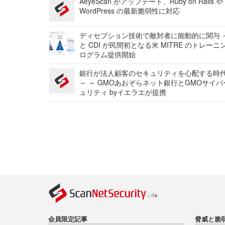
AeyeScan がアップデート、Ruby on Rails や
WordPress の最新脆弱性に対応
ディセプション技術で敵対者に能動的に関与 ～
と CDI が民間初となる米 MITRE のトレーニ
ログラム提供開始
銀行が法人顧客のセキュリティを心配する時
～ ～ GMOあおぞらネット銀行とGMOサイ
ュリティ byイエラエが提携
会員限定記事
脅威と脆