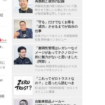
再挑戦と成功の記録
内製化支援の取り組みについて取
材させて欲しいと頼んでいたのだ
が毎回返事は芳しくなかった
の従
「守る」だけでなくお客を
「成功」させるまでが自分の
仕事
日本プルーフポイント 代表取締役
社長 野村健インタビュー
覧へ
a」
「脆弱性管理はレガシーなイ
メージがあってテクノロジー
的に魅力がないと思いました
（阿部）」
1日に
Tenable 阿部淳平が語るエクスポ
ショ
ージャーマネジメント
「これってゼロトラストな
n
の？」と思ったら読むべき
ID 起点の “ HENNGE流 ” ゼロトラ
ストここに爆誕
飼裕
自動車部品メーカー