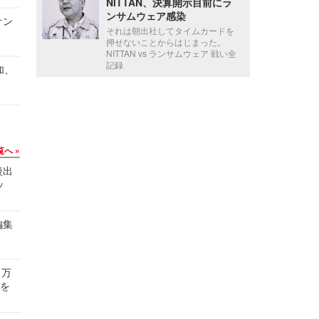
NITTAN、決算開示目前にラ
ンサムウェア感染
オン
それは朝出社してタイムカードを
押せないことからはじまった。
NITTAN vs ランサムウェア 戦い全
記録
加、
覧へ
後出
ッ
編集
 万
せを