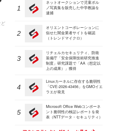
ア
ネットオークションで児童ポル
ノ写真集を販売した中学教諭を
逮捕
など
オリエントコーポレーションに
似せた闇金業者サイトを確認
（トレンドマイクロ）
リチェルカセキュリティ、防衛
装備庁「安全保障技術研究推進
制度」研究課題で「AA（想定以
上の成果）」獲得
Linuxカーネルに存在する脆弱性
「CVE-2026-43456」をGMOイエ
ラエが発見
Microsoft Office Webコンポーネ
ント脆弱性の検証レポートを発
表（NTTデータ・セキュリティ）