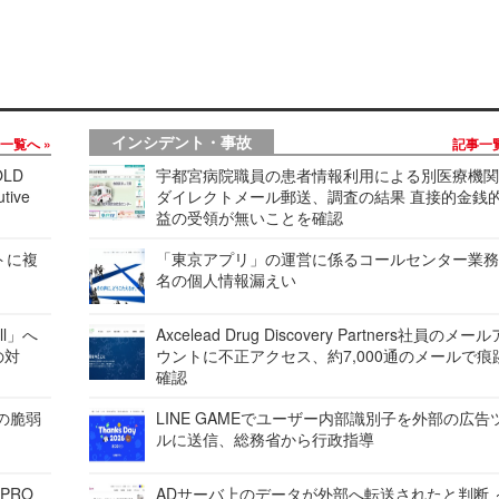
インシデント・事故
事一覧へ
記事一
LD
宇都宮病院職員の患者情報利用による別医療機
tive
ダイレクトメール郵送、調査の結果 直接的金銭
益の受領が無いことを確認
レートに複
「東京アプリ」の運営に係るコールセンター業務
名の個人情報漏えい
ell」へ
Axcelead Drug Discovery Partners社員のメー
の対
ウントに不正アクセス、約7,000通のメールで痕
確認
ンの脆弱
LINE GAMEでユーザー内部識別子を外部の広告
ルに送信、総務省から行政指導
 PRO
ADサーバ上のデータが外部へ転送されたと判断 