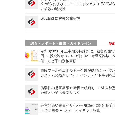
K1VAC およびスマートフォンアプリ ECOVAC
に複数の脆弱性
SGLang に複数の脆弱性
調査・レポート・白書・ガイドライン
記
令和8(2026)年上半期の特殊詐欺、被害総額1,
円 ～ 投資詐欺（797.9億）やニセ警察詐欺（50
億）など手口別被害額
市民プールやエネルギー企業が標的に ～ IPA
システムの最新サイバーインシデント事例を
脆弱性の是正期限12時間の政府も ～ AI 自律
台頭と企業の最新リスク
経営幹部や役員がサイバー攻撃後に処分を受
50%が回答 ～ フォーティネット調査