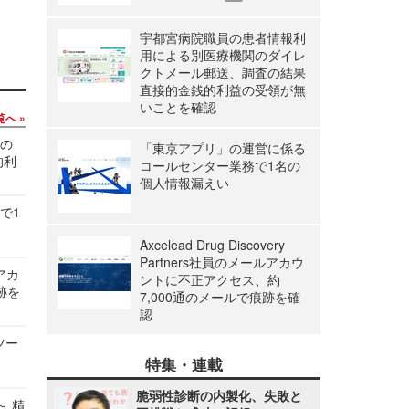
宇都宮病院職員の患者情報利
用による別医療機関のダイレ
クトメール郵送、調査の結果
直接的金銭的利益の受領が無
いことを確認
覧へ
関の
「東京アプリ」の運営に係る
的利
コールセンター業務で1名の
個人情報漏えい
で1
Axcelead Drug Discovery
Partners社員のメールアカウ
ルアカ
ントに不正アクセス、約
跡を
7,000通のメールで痕跡を確
認
ツー
特集・連載
脆弱性診断の内製化、失敗と
～ 精