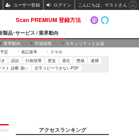
ユーザー登録
ログイン
こんにちは、ゲストさん
Scan PREMIUM 登録方法
 新製品･サービス / 業界動向
業界動向
市場規模
セキュリティとお金
予定
表記基準
スマホ
稼ぎ
訴訟
行政指導
更迭
退任
懲戒
逮捕
テスト 診断 違い
文字コピーできないPDF
アクセスランキング
d 8:00