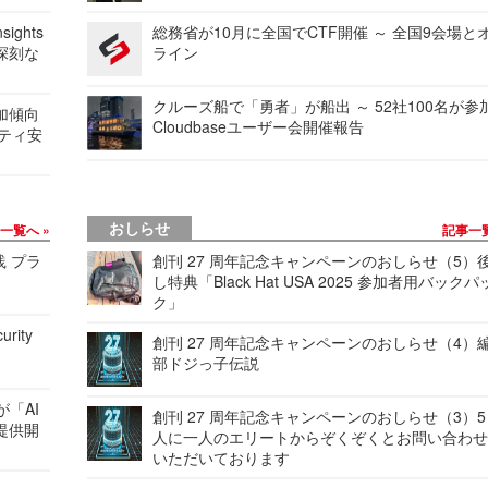
ights
総務省が10月に全国でCTF開催 ～ 全国9会場と
深刻な
ライン
クルーズ船で「勇者」が船出 ～ 52社100名が参
加傾向
Cloudbaseユーザー会開催報告
リティ安
おしらせ
事一覧へ
記事一
践 プラ
創刊 27 周年記念キャンペーンのおしらせ（5）
し特典「Black Hat USA 2025 参加者用バックパ
ク」
urity
創刊 27 周年記念キャンペーンのおしらせ（4）
部ドジっ子伝説
が「AI
創刊 27 周年記念キャンペーンのおしらせ（3）5
提供開
人に一人のエリートからぞくぞくとお問い合わ
いただいております