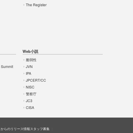
The Register
Web小説
脆弱性
t Summit
JVN
IPA
JPCERT/CC
NISC
警察庁
JC3
CISA
ドからのリリース情報
スタッフ募集