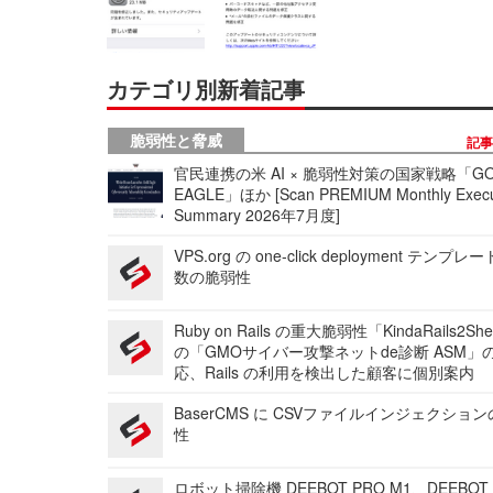
カテゴリ別新着記事
脆弱性と脅威
記
官民連携の米 AI × 脆弱性対策の国家戦略「GO
EAGLE」ほか [Scan PREMIUM Monthly Execu
Summary 2026年7月度]
VPS.org の one-click deployment テンプ
数の脆弱性
Ruby on Rails の重大脆弱性「KindaRails2Sh
の「GMOサイバー攻撃ネットde診断 ASM」
応、Rails の利用を検出した顧客に個別案内
BaserCMS に CSVファイルインジェクショ
性
ロボット掃除機 DEEBOT PRO M1、DEEBOT