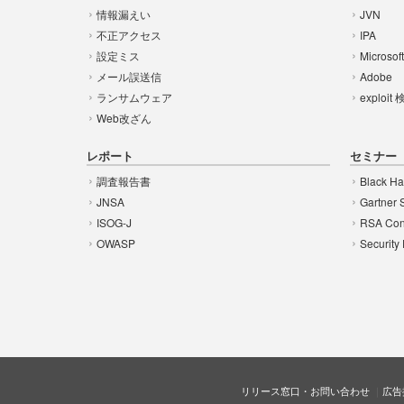
情報漏えい
JVN
不正アクセス
IPA
設定ミス
Microsof
メール誤送信
Adobe
ランサムウェア
exploit
Web改ざん
レポート
セミナー
調査報告書
Black Ha
JNSA
Gartner 
ISOG-J
RSA Con
OWASP
Security
リリース窓口・お問い合わせ
広告