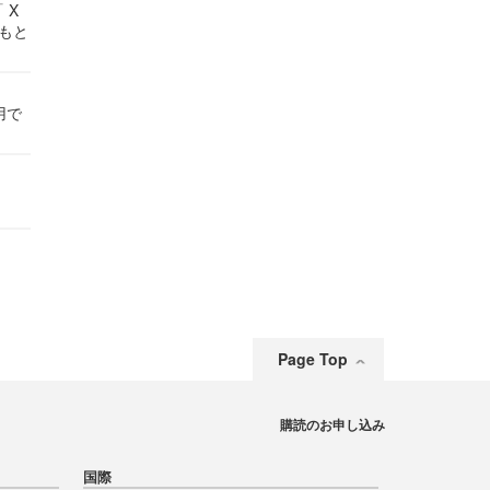
 X
かもと
件
用で
Page Top
購読のお申し込み
国際