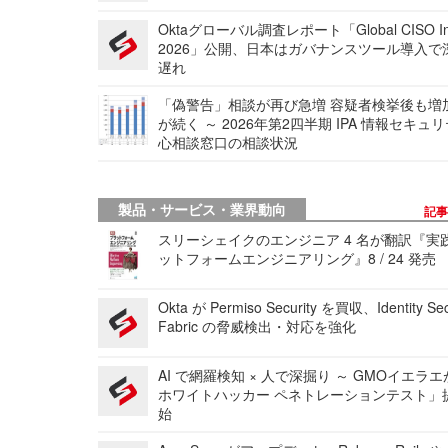
Oktaグローバル調査レポート「Global CISO Ins
2026」公開、日本はガバナンスツール導入で
遅れ
「偽警告」相談が再び急増 容疑者検挙後も増
が続く ～ 2026年第2四半期 IPA 情報セキュ
心相談窓口の相談状況
製品・サービス・業界動向
記
スリーシェイクのエンジニア 4 名が翻訳『実
ットフォームエンジニアリング』8 / 24 発売
Okta が Permiso Security を買収、Identity Sec
Fabric の脅威検出・対応を強化
AI で網羅検知 × 人で深掘り ～ GMOイエラエ
ホワイトハッカー ペネトレーションテスト」
始