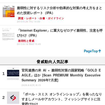
脆弱性に対するリスク分析や効果的な対策の考え方をまと
めた技術レポート（IPA）
調査・レポート・白書・ガイドライン
2013.9.26 Thu 16:00
「Internet Explorer」に重大なゼロデイ脆弱性、注意を呼
びかけ（IPA）
脆弱性と脅威
2013.9.18 Wed 15:45
PageTop
脅威動向人気記事
官民連携の米 AI × 脆弱性対策の国家戦略「GOLD E
AGLE」ほか [Scan PREMIUM Monthly Executive
Summary 2026年7月度]
2026.8.6(木) 8:15
「ポール・スミス オンラインショップ」を装ったなり
すましメールやアカウント、フィッシングサイトに注
意呼びかけ