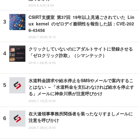
2025.8.4(月) 8:05
CSIRT支援室 第37回 19年以上見過ごされていた Lin
ux kernel のゼロデイ脆弱性を報告した話：CVE-202
6-43456
2026.7.30(木) 8:10
クリックしていないのにアダルトサイトに登録させる
「ゼロクリック詐欺」（シマンテック）
2016.1.28(木) 8:00
水道料金請求や給水停止をSMSやメールで案内するこ
とはない ～「水道料金を支払わなければ給水を停止す
る」メールに神奈川県が注意呼びかけ
2026.7.13(月) 8:00
在大連領事事務所関係者を装ったなりすましメールに
注意を呼びかけ
2026.7.28(火) 8:00