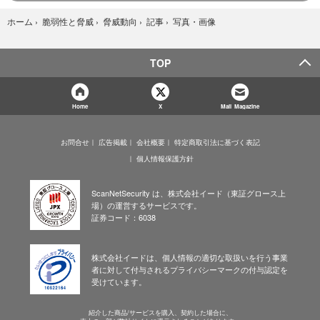
写真・画像
ホーム
›
脆弱性と脅威
›
脅威動向
›
記事
›
TOP
Home
X
Mail Magazine
お問合せ
広告掲載
会社概要
特定商取引法に基づく表記
個人情報保護方針
ScanNetSecurity は、株式会社イード（東証グロース上
場）の運営するサービスです。
証券コード：6038
株式会社イードは、個人情報の適切な取扱いを行う事業
者に対して付与されるプライバシーマークの付与認定を
受けています。
紹介した商品/サービスを購入、契約した場合に、