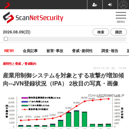
MENU
2026.08.09(日)
検索
購読
NEW!
会員記事
被害･事故
脅威･脆弱性
調査･報告
脆弱性と脅威
脅威動向
2013.10.18（金） 14:39
産業用制御システムを対象とする攻撃が増加傾
向--JVN登録状況（IPA） 2枚目の写真・画像