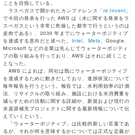
ことを目指している。
ラスベガスで開かれたカンファレンス
「re:Invent」
で今回の発表を行った AWS は（水に関する発表をラ
スベガスという非常に乾燥した都市で行うというのは
皮肉である）、2030 年までにウォーターポジティブ
を達成する意向だと述べた。
Intel
、
Meta
、Google、
Microsoft などの企業は先んじてウォーターポジティ
ブの取り組みを行っており、AWS はそれに続くこと
となった。
AWS によれば、同社は既にウォーターポジティブ
を達成するために動きだしており、進捗状況について
毎年報告を行うという。報告では、水利用効率の計測
法、リサイクルの取り組み、施設における水消費量を
減らすための活動に関する詳細や、新規および現行の
水資源補充プロジェクトに関する最新情報について伝
えていくという。
「ウォーターポジティブ」は比較的新しい言葉であ
るが、それが何を意味するかについては正式な定義が