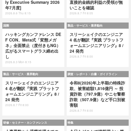
ly Executive Summary 2026
直接的金銭的利益の受領が無
年7月度]
いことを確認
2026.8.6 Thu 8:15
2026.8.7 Fri 8:05
国際
製品・サービス・業界動向
ハッキングカンファレンス DE
スリーシェイクのエンジニア
F CON、Meta式「変態メガ
4 名が翻訳『実践 プラットフ
ネ」全面禁止（度付きもNG）
ォームエンジニアリング』8 /
広がるスマートグラス締め出
24 発売
し
2026.8.7 Fri 8:00
2026.8.3 Mon 8:15
製品・サービス・業界動向
調査・レポート・白書・ガイドライン
スリーシェイクのエンジニア
令和8(2026)年上半期の特殊詐
4 名が翻訳『実践 プラットフ
欺、被害総額1,816億円 ～ 投
ォームエンジニアリング』8 /
資詐欺（797.9億）やニセ警察
24 発売
詐欺（507.9億）など手口別被
害額
2026.8.7 Fri 8:00
2026.8.7 Fri 8:00
研修・セミナー・カンファレンス
特集