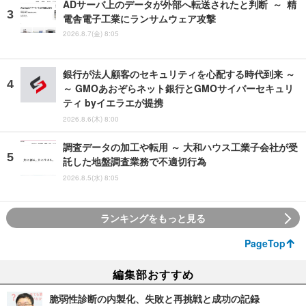
ADサーバ上のデータが外部へ転送されたと判断 ～ 精
電舎電子工業にランサムウェア攻撃
2026.8.7(金) 8:05
銀行が法人顧客のセキュリティを心配する時代到来 ～
～ GMOあおぞらネット銀行とGMOサイバーセキュリ
ティ byイエラエが提携
2026.8.6(木) 8:00
調査データの加工や転用 ～ 大和ハウス工業子会社が受
託した地盤調査業務で不適切行為
2026.8.5(水) 8:05
ランキングをもっと見る
PageTop
編集部おすすめ
脆弱性診断の内製化、失敗と再挑戦と成功の記録