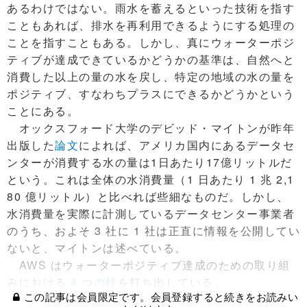
あるわけではない。雨水を蓄えるといった技術を指す
こともあれば、排水を再利用できるようにする処理の
ことを指すこともある。しかし、真にウォーターポジ
ティブが達成できているかどうかの基準は、自然へと
消費した以上の量の水を戻し、特定の地域の水の量を
ポジティブ、すなわちプラスにできるかどうかという
ことにある。
オックスフォード大学のデビッド・マイトンが昨年
出版した
論文
によれば、アメリカ国内にあるデータセ
ンターが消費する水の量は1日あたり17億リットルだ
という。これは全体の水消費量（1 日あたり 1 兆 2,1
80 億リットル）と比べれば些細なものだ。しかし、
水消費量を実際に計測しているデータセンター事業者
のうち、およそ 3 社に 1 社は正直に情報を公開してい
ないと、マイトンは述べている。
AWS はウォーターポジティブ達成のための取り組
みにおける
4 つの柱
を打ち出している。
この記事は会員限定です。会員登録すると続きをお読みい