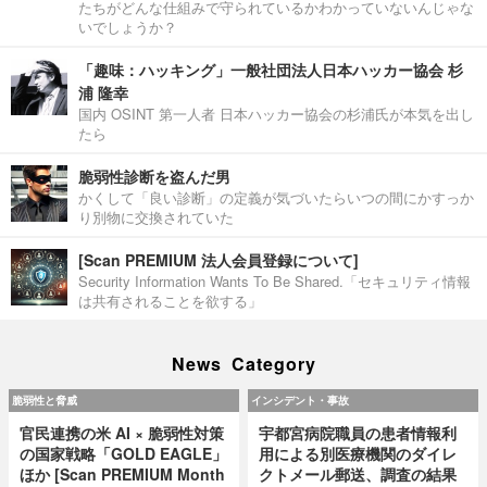
たちがどんな仕組みで守られているかわかっていないんじゃな
いでしょうか？
「趣味：ハッキング」一般社団法人日本ハッカー協会 杉
浦 隆幸
国内 OSINT 第一人者 日本ハッカー協会の杉浦氏が本気を出し
たら
脆弱性診断を盗んだ男
かくして「良い診断」の定義が気づいたらいつの間にかすっか
り別物に交換されていた
[Scan PREMIUM 法人会員登録について]
Security Information Wants To Be Shared.「セキュリティ情報
は共有されることを欲する」
News Category
脆弱性と脅威
インシデント・事故
官民連携の米 AI × 脆弱性対策
宇都宮病院職員の患者情報利
の国家戦略「GOLD EAGLE」
用による別医療機関のダイレ
ほか [Scan PREMIUM Month
クトメール郵送、調査の結果