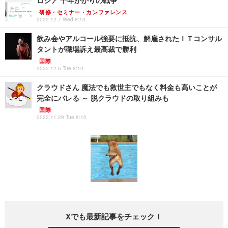
研修・セミナー・カンファレンス
2022.12.7 Wed 8:10
飲み会やアルコール強要に抵抗、解雇されたＩＴコンサル
タントが職場訴え最高裁で勝利
国際
2022.12.6 Tue 8:10
クラウドさん 魔法でも救世主でもなく料金も高いことが
完全にバレる ～ 脱クラウドの取り組みも
国際
2022.11.29 Tue 8:10
Xでも最新記事をチェック！