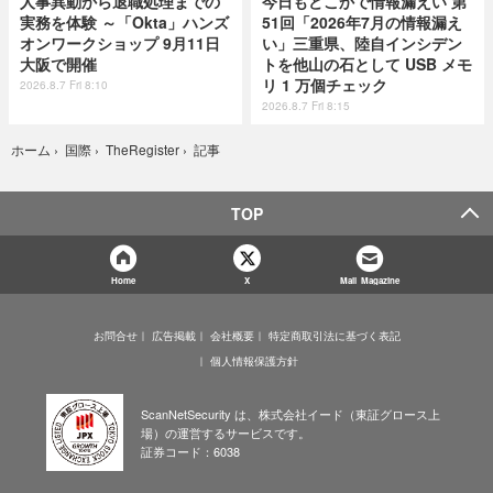
人事異動から退職処理までの
今日もどこかで情報漏えい 第
実務を体験 ～「Okta」ハンズ
51回「2026年7月の情報漏え
オンワークショップ 9月11日
い」三重県、陸自インシデン
大阪で開催
トを他山の石として USB メモ
リ 1 万個チェック
2026.8.7 Fri 8:10
2026.8.7 Fri 8:15
記事
ホーム
›
国際
›
TheRegister
›
TOP
Home
X
Mail Magazine
お問合せ
広告掲載
会社概要
特定商取引法に基づく表記
個人情報保護方針
ScanNetSecurity は、株式会社イード（東証グロース上
場）の運営するサービスです。
証券コード：6038