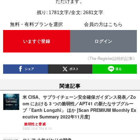
ただけます。
残り: 1781文字/全文: 2681文字
無料・有料プランを選択
会員の方はこちら
いますぐ登録
ログイン
《The Register誌特約記事》
シェア
ポスト
送る
関連記事
米 CISA、サプライチェーン安全確保ガイダンス発表／Zo
om における 3 つの脆弱性／APT41 の新たなサブグルー
プ「Earth Longzhi」 ほか [Scan PREMIUM Monthly Ex
ecutive Summary 2022年11月度]
脆弱性と脅威
2022.12.8 Thu 8:10
ロシア 十年がかりの戦争