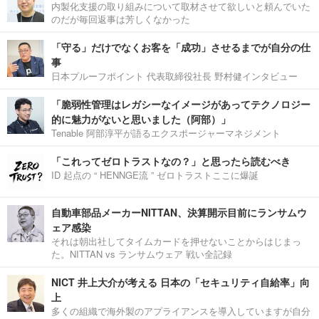
内製化支援の取り組みについて取材させて欲しいと頼んでいた
のだが毎回返事は芳しくなかった
「守る」だけでなくお客を「成功」させるまでが自分の仕
事
日本プルーフポイント 代表取締役社長 野村健インタビュー
「脆弱性管理はレガシーなイメージがあってテクノロジー
的に魅力がないと思いました（阿部）」
Tenable 阿部淳平が語るエクスポージャーマネジメント
「これってゼロトラストなの？」と思ったら読むべき
ID 起点の “ HENNGE流 ” ゼロトラストここに爆誕
自動車部品メーカーNITTAN、決算開示目前にランサムウ
ェア感染
それは朝出社してタイムカードを押せないことからはじまっ
た。NITTAN vs ランサムウェア 戦い全記録
NICT 井上大介が考える 日本の「セキュリティ自給率」向
上
多くの組織で海外製のアプライアンスを導入していますが自分