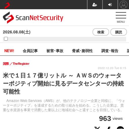
MENU
2026.08.08(土)
検索
購読
NEW!
会員記事
被害･事故
脅威･脆弱性
調査･報告
国際
TheRegister
2022.12.20 Tue 8:15
米で１日１７億リットル ～ ＡＷＳのウォータ
ーポジティブ開始に見るデータセンターの持続
可能性
Amazon Web Services（AWS）が、他のテクノロジー企業と同様に、「ウォ
ーターポジティブ」を達成するための取り組みを始める。こうした企業は、貴
重な水資源を事業で消費した量以上に地域社会へと還すことを目指している。
963
views