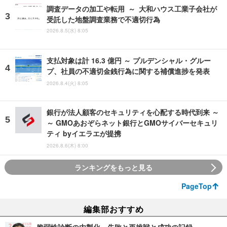
調査データの加工や転用 ～ 大和ハウス工業子会社が
受託した地盤調査業務で不適切行為
2026.8.5(水) 8:05
支払対象は計 16.3 億円 ～ プルデンシャル・グルー
プ、社員の不適切金銭行為に関する補償進捗を発表
2026.8.4(火) 8:05
銀行が法人顧客のセキュリティを心配する時代到来 ～
～ GMOあおぞらネット銀行とGMOサイバーセキュリ
ティ byイエラエが提携
2026.8.6(木) 8:00
ランキングをもっと見る
PageTop
編集部おすすめ
脆弱性診断の内製化、失敗と再挑戦と成功の記録