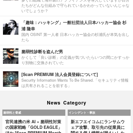
たちがどんな仕組みで守られているかわかっていないんじゃな
いでしょうか？
「趣味：ハッキング」一般社団法人日本ハッカー協会 杉
浦 隆幸
国内 OSINT 第一人者 日本ハッカー協会の杉浦氏が本気を出し
たら
脆弱性診断を盗んだ男
かくして「良い診断」の定義が気づいたらいつの間にかすっか
り別物に交換されていた
[Scan PREMIUM 法人会員登録について]
Security Information Wants To Be Shared.「セキュリティ情報
は共有されることを欲する」
News Category
脆弱性と脅威
インシデント・事故
官民連携の米 AI × 脆弱性対策
新エフエイコムにランサムウ
の国家戦略「GOLD EAGLE」
ェア攻撃、取引先の従業員に
ほか [Scan PREMIUM Month
関する個人情報が漏えいした