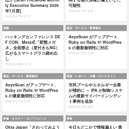
ly Executive Summary 2026
可能性
年7月度]
2026.8.6 Thu 8:05
2026.8.6 Thu 8:15
国際
製品・サービス・業界動向
ハッキングカンファレンス DE
AeyeScan がアップデート、
F CON、Meta式「変態メガ
Ruby on Rails や WordPres
ネ」全面禁止（度付きもNG）
s の最新脆弱性に対応
広がるスマートグラス締め出
2026.8.6 Thu 8:00
し
2026.8.3 Mon 8:15
製品・サービス・業界動向
調査・レポート・白書・ガイドライン
AeyeScan がアップデート、
市民プールやエネルギー企業
Ruby on Rails や WordPres
が標的に ～ IPA が制御システ
s の最新脆弱性に対応
ムの最新サイバーインシデン
ト事例を追加
2026.8.6 Thu 8:00
2026.8.6 Thu 8:00
研修・セミナー・カンファレンス
特集
Okta Japan「さわってみよう
今日もどこかで情報漏えい 第