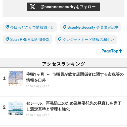
@scannetsecurityをフォロー
今日もどこかで情報漏えい
ScanNetSecurity 会員限定記事
Scan PREMIUM 倶楽部
クレジットカード情報の漏えい
PageTop
アクセスランキング
停職1ヶ月 ～ 市職員が飲食店関係者に関する市税等の
情報を口外
2026.8.6(木) 8:05
セシール、再発防止のため業務委託先の見直しを完了
し選定基準と管理も強化
2026.8.5(水) 8:05