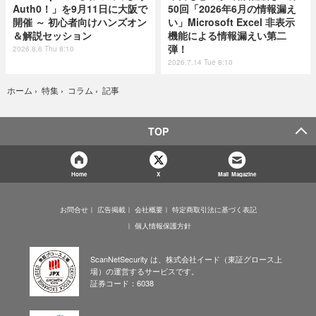
Auth0！」を9月11日に大阪で
50回「2026年6月の情報漏え
開催 ～ 初心者向けハンズオン
い」Microsoft Excel 非表示
＆解説セッション
機能による情報漏えい第二
弾！
2026.8.6 Thu 8:10
2026.7.14 Tue 8:10
記事
ホーム
›
特集
›
コラム
›
TOP
Home
X
Mail Magazine
お問合せ
広告掲載
会社概要
特定商取引法に基づく表記
個人情報保護方針
ScanNetSecurity は、株式会社イード（東証グロース上
場）の運営するサービスです。
証券コード：6038