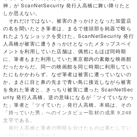
神」が ScanNetSecurity 発行人高橋に舞い降りたと
しか思えない。
それだけではない。被害のきっかけとなった加盟店
の名を聞いたとき筆者は、まるで後頭部を鈍器で殴ら
れたようなショックを受けた。ScanNetSecurity 発行
人高橋が被害に遭うきっかけとなったメタップスペイ
メントを利用していた店舗は、偶然にもほぼ同時期
に、筆者もまた利用していた東京都内の素敵な映画館
だったからだ。同一の映画館を同じ時期に利用してい
たにもかかわらず、なぜ筆者は被害に遭っていないの
か。まさに目と鼻の先まで青い鳥に接近しながら被害
を免れた筆者と、きっちり被害に遭った ScanNetSec
urity 発行人高橋。逆の意味になるが「ツイていなかっ
た」筆者と「ツイていた」発行人高橋。本稿は、その
「持っていた男」へのインタビュー取材の成果 9,248
文字である。
発行人高橋と筆者の明暗を分けたものは果たしてい
ったい何だったのか？