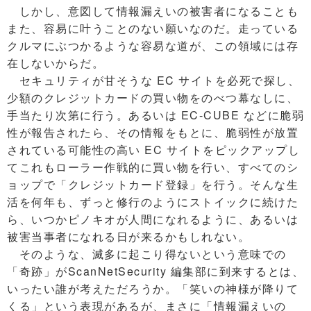
しかし、意図して情報漏えいの被害者になることも
また、容易に叶うことのない願いなのだ。走っている
クルマにぶつかるような容易な道が、この領域には存
在しないからだ。
セキュリティが甘そうな EC サイトを必死で探し、
少額のクレジットカードの買い物をのべつ幕なしに、
手当たり次第に行う。あるいは EC-CUBE などに脆弱
性が報告されたら、その情報をもとに、脆弱性が放置
されている可能性の高い EC サイトをピックアップし
てこれもローラー作戦的に買い物を行い、すべてのシ
ョップで「クレジットカード登録」を行う。そんな生
活を何年も、ずっと修行のようにストイックに続けた
ら、いつかピノキオが人間になれるように、あるいは
被害当事者になれる日が来るかもしれない。
そのような、滅多に起こり得ないという意味での
「奇跡」がScanNetSecurity 編集部に到来するとは、
いったい誰が考えただろうか。「笑いの神様が降りて
くる」という表現があるが、まさに「情報漏えいの