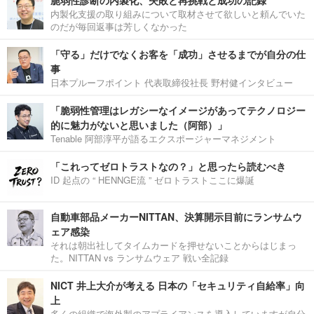
内製化支援の取り組みについて取材させて欲しいと頼んでいた
のだが毎回返事は芳しくなかった
「守る」だけでなくお客を「成功」させるまでが自分の仕
事
日本プルーフポイント 代表取締役社長 野村健インタビュー
「脆弱性管理はレガシーなイメージがあってテクノロジー
的に魅力がないと思いました（阿部）」
Tenable 阿部淳平が語るエクスポージャーマネジメント
「これってゼロトラストなの？」と思ったら読むべき
ID 起点の “ HENNGE流 ” ゼロトラストここに爆誕
自動車部品メーカーNITTAN、決算開示目前にランサムウ
ェア感染
それは朝出社してタイムカードを押せないことからはじまっ
た。NITTAN vs ランサムウェア 戦い全記録
NICT 井上大介が考える 日本の「セキュリティ自給率」向
上
多くの組織で海外製のアプライアンスを導入していますが自分