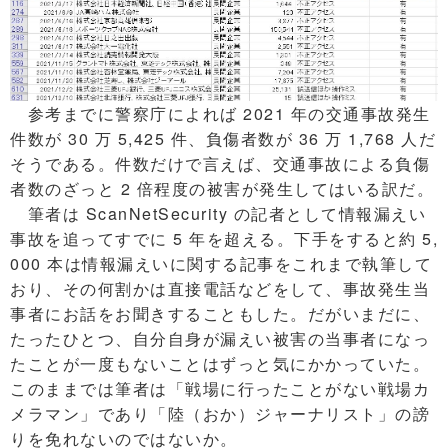
参考までに警察庁によれば 2021 年の交通事故発生
件数が 30 万 5,425 件、負傷者数が 36 万 1,768 人だ
そうである。件数だけで言えば、交通事故による負傷
者数のざっと 2 倍程度の被害が発生してはいる訳だ。
筆者は ScanNetSecurity の記者として情報漏えい
事故を追ってすでに 5 年を超える。下手をすると約 5,
000 本は情報漏えいに関する記事をこれまで執筆して
おり、その何割かは直接電話などをして、事故発生当
事者にお話をお聞きすることもした。だがいまだに、
たったひとつ、自分自身が漏えい被害の当事者になっ
たことが一度もないことはずっと気にかかっていた。
このままでは筆者は「戦場に行ったことがない戦場カ
メラマン」であり「陸（おか）ジャーナリスト」の謗
りを免れないのではないか。