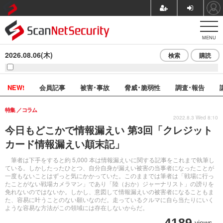
MENU
2026.08.06(木)
検索
購読
NEW!
会員記事
被害･事故
脅威･脆弱性
調査･報告
特集
コラム
2022.8.3 Wed 8:10
今日もどこかで情報漏えい 第3回「クレジット
カード情報漏えい顛末記」
筆者は下手をすると約 5,000 本は情報漏えいに関する記事をこれまで執筆し
ている。しかしたったひとつ、自分自身が漏えい被害の当事者になったことが
一度もないことはずっと気にかかっていた。このままでは筆者は「戦場に行っ
たことがない戦場カメラマン」であり「陸（おか）ジャーナリスト」の謗りを
免れないのではないか。しかし、意図して情報漏えいの被害者になることもま
た、容易に叶うことのない願いなのだ。走っているクルマに自ら当たりにいく
ような容易な方法がこの領域には存在しないからだ。
4189
views