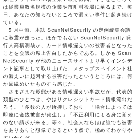
は従業員数名規模の企業や市町村役場に至るまで、毎
日、あなたの知らないところで漏えい事件は起き続け
ている。
5 月中旬、本誌 ScanNetSecurity の定例編集会議
に激震が走った。ほかでもない ScanNetSecurity 発
行人高橋潤哉が、カード情報漏えいの被害者となった
ことを会議の席上告白したからである。しかも Scan
NetSecurity が他のニュースサイトより早くインシデ
ント記事として取り上げた、メタップスペイメント社
の漏えいに起因する被害だったというところには、何
か因縁めいたものすら感じた。
さまざまな形態がある情報漏えい事故だが、代表的
類型のひとつは、やはりクレジットカード情報流出だ
ろう。「多数の人が所持しており」「場合によっては
即座に金銭被害が発生し」「不正利用による身に覚え
のない請求が来る」等々、社会人ならほぼ誰でも被害
をありありと想像できるという点で、極めてわかりや
すいからだ。