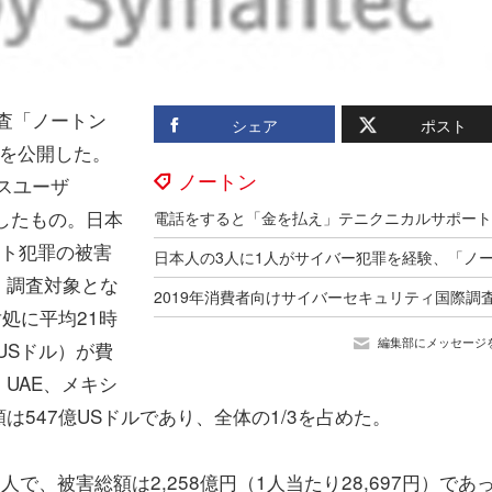
調査「ノートン
シェア
ポスト
」を公開した。
ノートン
スユーザ
施したもの。日本
ット犯罪の被害
。調査対象とな
処に平均21時
編集部にメッセージ
8USドル）が費
UAE、メキシ
547億USドルであり、全体の1/3を占めた。
0人で、被害総額は2,258億円（1人当たり28,697円）であ