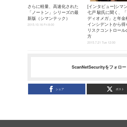
さらに軽量、高速化された
[インタビュー]シマ
「ノートン」シリーズの最
七戸 駿氏に聞く、
新版（シマンテック）
ディオメガ」と年金
インシデントから得
2015.10.16 Fri 8:00
リスクコントロール
方
2015.7.21 Tue 12:00
ScanNetSecurityをフォ
シェア
ポスト