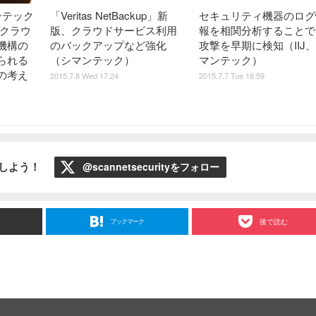
ンテック
「Veritas NetBackup」新
セキュリティ機器のログ
「クラウ
版、クラウドサービス利用
報を相関分析することで
機構の
のバックアップなど強化
攻撃を早期に検知（IIJ
られる
（シマンテック）
マンテック）
の考え
2015.7.8 Wed 17:24
2015.7.7 Tue 18:59
ローしよう！
@scannetsecurityをフォロー
ブックマーク
後で読む