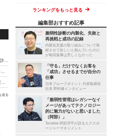
ランキングをもっと見る
編集部おすすめ記事
脆弱性診断の内製化、失敗と
再挑戦と成功の記録
内製化支援の取り組みについて取
材させて欲しいと頼んでいたのだ
が毎回返事は芳しくなかった
電話をすると「金を払え」テニクニカルサポート詐欺 日本で急増 主要国最多 ～ ノートン調査
「守る」だけでなくお客を
日本人の3人に1人がサイバー犯罪を経験、「ノートンライフロック サイバーセーフティ インサイトレポート 2021」公表
「成功」させるまでが自分の
仕事
2019年消費者向けサイバーセキュリティ国際調査結果公開（ノートンライフロック）
日本プルーフポイント 代表取締役
社長 野村健インタビュー
を送る
「脆弱性管理はレガシーなイ
メージがあってテクノロジー
的に魅力がないと思いました
（阿部）」
Tenable 阿部淳平が語るエクスポ
ージャーマネジメント
っ