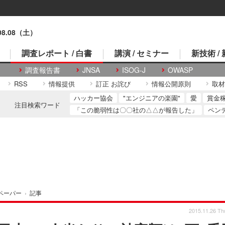
.08.08（土）
調査レポート / 白書
講演 / セミナー
新技術 /
調査報告書
JNSA
ISOG-J
OWASP
RSS
情報提供
訂正 お詫び
情報公開原則
取材
ハッカー協会
"エンジニアの楽園"
愛
賞金
注目検索ワード
「この脆弱性は〇〇社の△△が報告した」
ペン
ペーパー
›
記事
2015.11.26 Th