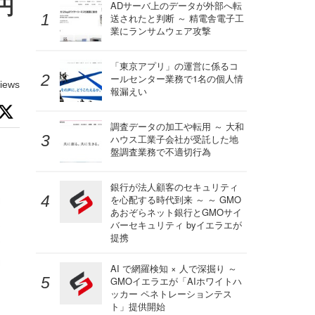
円
ADサーバ上のデータが外部へ転
送されたと判断 ～ 精電舎電子工
業にランサムウェア攻撃
「東京アプリ」の運営に係るコ
ールセンター業務で1名の個人情
iews
報漏えい
調査データの加工や転用 ～ 大和
ハウス工業子会社が受託した地
盤調査業務で不適切行為
銀行が法人顧客のセキュリティ
を心配する時代到来 ～ ～ GMO
あおぞらネット銀行とGMOサイ
バーセキュリティ byイエラエが
提携
AI で網羅検知 × 人で深掘り ～
GMOイエラエが「AIホワイトハ
ッカー ペネトレーションテス
ト」提供開始