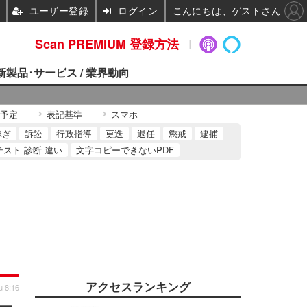
ユーザー登録
ログイン
こんにちは、ゲストさん
Scan PREMIUM 登録方法
 新製品･サービス / 業界動向
予定
表記基準
スマホ
稼ぎ
訴訟
行政指導
更迭
退任
懲戒
逮捕
テスト 診断 違い
文字コピーできないPDF
アクセスランキング
u 8:16