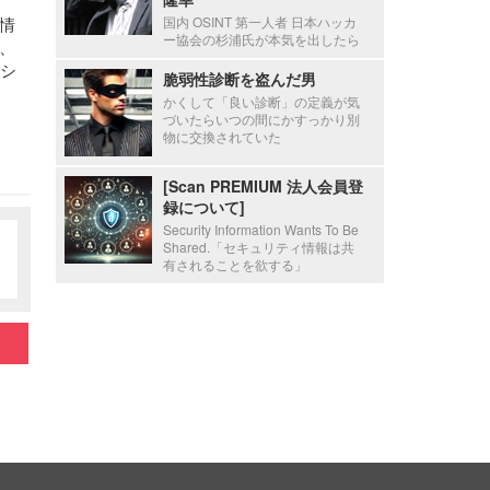
国内 OSINT 第一人者 日本ハッカ
情
ー協会の杉浦氏が本気を出したら
、
、シ
脆弱性診断を盗んだ男
かくして「良い診断」の定義が気
づいたらいつの間にかすっかり別
物に交換されていた
[Scan PREMIUM 法人会員登
録について]
Security Information Wants To Be
Shared.「セキュリティ情報は共
有されることを欲する」