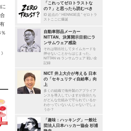
「これってゼロトラストな
的に
の？」と思ったら読むべき
合
ID 起点の “ HENNGE流 ” ゼロトラ
ストここに爆誕
有
自動車部品メーカー
3％
NITTAN、決算開示目前にラ
ンサムウェア感染
それは朝出社してタイムカードを
 ）》
押せないことからはじまった。
NITTAN vs ランサムウェア 戦い全
記録
NICT 井上大介が考える 日本
の「セキュリティ自給率」向
上
多くの組織で海外製のアプライア
ンスを導入していますが自分たち
がどんな仕組みで守られているか
わかっていないんじゃないでしょ
うか？
「趣味：ハッキング」一般社
団法人日本ハッカー協会 杉浦
隆幸