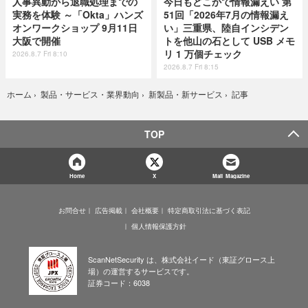
人事異動から退職処理までの
今日もどこかで情報漏えい 第
実務を体験 ～「Okta」ハンズ
51回「2026年7月の情報漏え
オンワークショップ 9月11日
い」三重県、陸自インシデン
大阪で開催
トを他山の石として USB メモ
リ 1 万個チェック
2026.8.7 Fri 8:10
2026.8.7 Fri 8:15
記事
ホーム
›
製品・サービス・業界動向
›
新製品・新サービス
›
TOP
Home
X
Mail Magazine
お問合せ
広告掲載
会社概要
特定商取引法に基づく表記
個人情報保護方針
ScanNetSecurity は、株式会社イード（東証グロース上
場）の運営するサービスです。
証券コード：6038