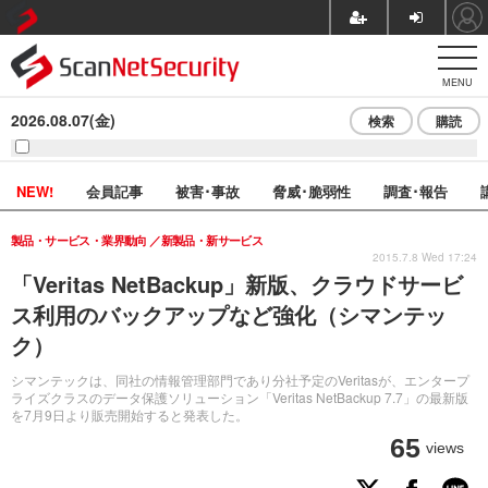
MENU
2026.08.07(金)
検索
購読
NEW!
会員記事
被害･事故
脅威･脆弱性
調査･報告
製品・サービス・業界動向
新製品・新サービス
2015.7.8 Wed 17:24
「Veritas NetBackup」新版、クラウドサービ
ス利用のバックアップなど強化（シマンテッ
ク）
シマンテックは、同社の情報管理部門であり分社予定のVeritasが、エンタープ
ライズクラスのデータ保護ソリューション「Veritas NetBackup 7.7」の最新版
を7月9日より販売開始すると発表した。
65
views