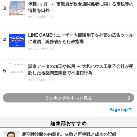
停職1ヶ月 ～ 市職員が飲食店関係者に関する市税等の
情報を口外
2026.8.6(木) 8:05
LINE GAMEでユーザー内部識別子を外部の広告ツール
に送信、総務省から行政指導
2026.8.7(金) 8:05
調査データの加工や転用 ～ 大和ハウス工業子会社が受
託した地盤調査業務で不適切行為
2026.8.5(水) 8:05
ランキングをもっと見る
PageTop
編集部おすすめ
脆弱性診断の内製化、失敗と再挑戦と成功の記録