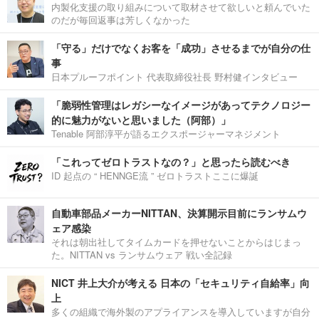
内製化支援の取り組みについて取材させて欲しいと頼んでいた
のだが毎回返事は芳しくなかった
「守る」だけでなくお客を「成功」させるまでが自分の仕
事
日本プルーフポイント 代表取締役社長 野村健インタビュー
「脆弱性管理はレガシーなイメージがあってテクノロジー
的に魅力がないと思いました（阿部）」
Tenable 阿部淳平が語るエクスポージャーマネジメント
「これってゼロトラストなの？」と思ったら読むべき
ID 起点の “ HENNGE流 ” ゼロトラストここに爆誕
自動車部品メーカーNITTAN、決算開示目前にランサムウ
ェア感染
それは朝出社してタイムカードを押せないことからはじまっ
た。NITTAN vs ランサムウェア 戦い全記録
NICT 井上大介が考える 日本の「セキュリティ自給率」向
上
多くの組織で海外製のアプライアンスを導入していますが自分