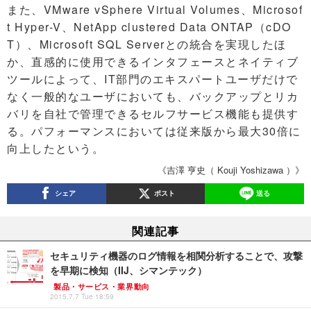
また、VMware vSphere Virtual Volumes、Microsof
t Hyper-V、NetApp clustered Data ONTAP（cDO
T）、Microsoft SQL Serverとの統合を実現したほ
か、直感的に使用できるインタフェースとネイティブ
ツールによって、IT部門のエキスパートユーザだけで
なく一般的なユーザにおいても、バックアップとリカ
バリを自社で管理できるセルフサービス機能も提供す
る。パフォーマンスにおいては従来版から最大30倍に
向上したという。
《吉澤 亨史（ Kouji Yoshizawa ）》
シェア
ポスト
送る
関連記事
セキュリティ機器のログ情報を相関分析することで、攻撃
を早期に検知（IIJ、シマンテック）
製品・サービス・業界動向
2015.7.7 Tue 18:59