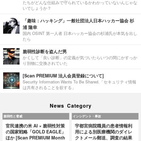
たちがどんな仕組みで守られているかわかっていないんじゃな
いでしょうか？
「趣味：ハッキング」一般社団法人日本ハッカー協会 杉
浦 隆幸
国内 OSINT 第一人者 日本ハッカー協会の杉浦氏が本気を出し
たら
脆弱性診断を盗んだ男
かくして「良い診断」の定義が気づいたらいつの間にかすっか
り別物に交換されていた
[Scan PREMIUM 法人会員登録について]
Security Information Wants To Be Shared.「セキュリティ情報
は共有されることを欲する」
News Category
脆弱性と脅威
インシデント・事故
官民連携の米 AI × 脆弱性対策
宇都宮病院職員の患者情報利
の国家戦略「GOLD EAGLE」
用による別医療機関のダイレ
ほか [Scan PREMIUM Month
クトメール郵送、調査の結果