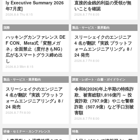
ly Executive Summary 2026
直接的金銭的利益の受領が無
年7月度]
いことを確認
2026.8.6 Thu 8:15
2026.8.7 Fri 8:05
国際
製品・サービス・業界動向
ハッキングカンファレンス DE
スリーシェイクのエンジニア
F CON、Meta式「変態メガ
4 名が翻訳『実践 プラットフ
ネ」全面禁止（度付きもNG）
ォームエンジニアリング』8 /
広がるスマートグラス締め出
24 発売
し
2026.8.7 Fri 8:00
2026.8.3 Mon 8:15
製品・サービス・業界動向
調査・レポート・白書・ガイドライン
スリーシェイクのエンジニア
令和8(2026)年上半期の特殊詐
4 名が翻訳『実践 プラットフ
欺、被害総額1,816億円 ～ 投
ォームエンジニアリング』8 /
資詐欺（797.9億）やニセ警察
24 発売
詐欺（507.9億）など手口別被
害額
2026.8.7 Fri 8:00
2026.8.7 Fri 8:00
研修・セミナー・カンファレンス
特集