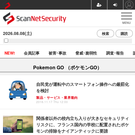
MENU
2026.08.08(土)
検索
購読
NEW!
会員記事
被害･事故
脅威･脆弱性
調査･報告
Pokemon GO （ポケモンGO）
自民党が運転中のスマートフォン操作への厳罰化
を検討
製品・サービス・業界動向
2016.11.17 Thu 12:00
関係者以外の校内立ち入りが大きなセキュリティ
リスクに、フランス国内の学校に配置されたポケ
モンの排除をナイアンティックに要請