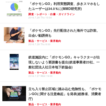
「ポケモンGO」利用実態調査、歩きスマホをし
たユーザーは34.0％に(MMD研究所)
調査・レポート・白書・ガイドライン
2016.7.28 Thu 10:00
「ポケモンGO」先行配信された海外では詐欺、
出会い勧誘例も
製品・サービス・業界動向
2016.7.28 Thu 8:00
鉄道施設内に「ポケモンGO」キャラクターが出
現しないよう要請書を提出(鉄道事業者23社、一
般社団法人社日本地下鉄協会)
製品・サービス・業界動向
2016.7.27 Wed 19:00
立ち入り禁止区域に踏み込む危険性も、「ポケモ
ンGOに関する注意喚起」を発表(総務省、消費者
庁)
製品・サービス・業界動向