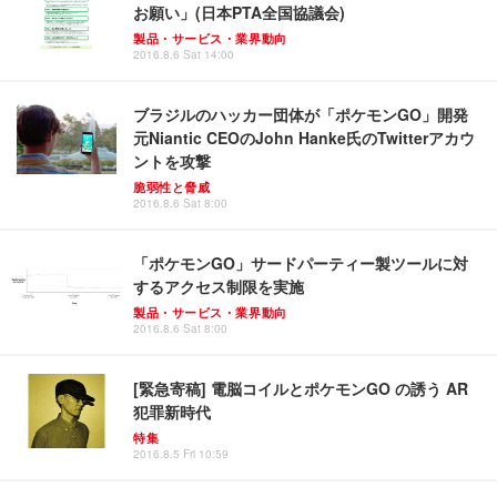
お願い」(日本PTA全国協議会)
製品・サービス・業界動向
2016.8.6 Sat 14:00
ブラジルのハッカー団体が「ポケモンGO」開発
元Niantic CEOのJohn Hanke氏のTwitterアカウ
ントを攻撃
脆弱性と脅威
2016.8.6 Sat 8:00
「ポケモンGO」サードパーティー製ツールに対
するアクセス制限を実施
製品・サービス・業界動向
2016.8.6 Sat 8:00
[緊急寄稿] 電脳コイルとポケモンGO の誘う AR
犯罪新時代
特集
2016.8.5 Fri 10:59