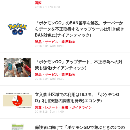
国際
2016.9.1 Thu 9:00
「ポケモンGO」のBAN基準を解説、サーバーか
らデータを不正取得するマップツールは引き続き
BAN対象に(ナイアンティック)
製品・サービス・業界動向
2016.8.31 Wed 10:00
「ポケモンGO」アップデート、不正行為への対
策も強化(ナイアンティック)
製品・サービス・業界動向
2016.8.24 Wed 10:00
立入禁止区域での利用は18.3％、『ポケモンG
O』利用実態の調査を発表(エコンテ)
調査・レポート・白書・ガイドライン
2016.8.21 Sun 14:00
保護者に向けて「ポケモンGOで遊ぶときの5つの