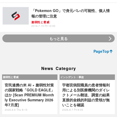
「Pokemon GO」で身元バレの可能性、個人情
報の管理に注意
脆弱性と脅威
2016.7.15 Fri 10:00
もっと見る
PageTop
News Category
脆弱性と脅威
インシデント・事故
官民連携の米 AI × 脆弱性対策
宇都宮病院職員の患者情報利
の国家戦略「GOLD EAGLE」
用による別医療機関のダイレ
ほか [Scan PREMIUM Month
クトメール郵送、調査の結果
ly Executive Summary 2026
直接的金銭的利益の受領が無
年7月度]
いことを確認
2026.8.6 Thu 8:15
2026.8.7 Fri 8:05