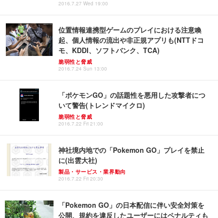
2016.7.27 Wed 19:00
位置情報連携型ゲームのプレイにおける注意喚
起、個人情報の流出や非正規アプリも(NTTドコ
モ、KDDI、ソフトバンク、TCA)
脆弱性と脅威
2016.7.24 Sun 13:00
「ポケモンGO」の話題性を悪用した攻撃者につ
いて警告(トレンドマイクロ)
脆弱性と脅威
2016.7.22 Fri 21:00
神社境内地での「Pokemon GO」プレイを禁止
に(出雲大社)
製品・サービス・業界動向
2016.7.22 Fri 20:30
「Pokemon GO」の日本配信に伴い安全対策を
公開、規約を違反したユーザーにはペナルティも