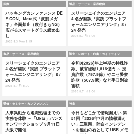
国際
製品・サービス・業界動向
ハッキングカンファレンス DE
スリーシェイクのエンジニア
F CON、Meta式「変態メガ
4 名が翻訳『実践 プラットフ
ネ」全面禁止（度付きもNG）
ォームエンジニアリング』8 /
広がるスマートグラス締め出
24 発売
し
2026.8.7 Fri 8:00
2026.8.3 Mon 8:15
製品・サービス・業界動向
調査・レポート・白書・ガイドライン
スリーシェイクのエンジニア
令和8(2026)年上半期の特殊詐
4 名が翻訳『実践 プラットフ
欺、被害総額1,816億円 ～ 投
ォームエンジニアリング』8 /
資詐欺（797.9億）やニセ警察
24 発売
詐欺（507.9億）など手口別被
害額
2026.8.7 Fri 8:00
2026.8.7 Fri 8:00
研修・セミナー・カンファレンス
特集
人事異動から退職処理までの
今日もどこかで情報漏えい 第
実務を体験 ～「Okta」ハンズ
51回「2026年7月の情報漏え
オンワークショップ 9月11日
い」三重県、陸自インシデン
大阪で開催
トを他山の石として USB メモ