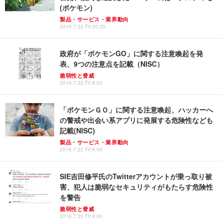
(ポケモン)
製品・サービス・業界動向
2016.7.22 Fri 20:30
政府が「ポケモンGO」に関する注意喚起を発
表、9つの注意点を記載（NISC）
脆弱性と脅威
2016.7.22 Fri 8:00
「ポケモンＧＯ」に関する注意喚起、ハッカーへ
の警戒や出会い系アプリに発展する危険性なども
記載(NISC)
製品・サービス・業界動向
2016.7.22 Fri 8:00
SIE吉田修平氏のTwitterアカウントが乗っ取り被
害、犯人は脆弱なセキュリティがもたらす危険性
を警告
脆弱性と脅威
2016.7.22 Fri 8:00