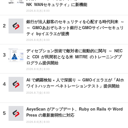
NK WANセキュリティ」に新機能
2026.8.5(水) 8:00
銀行が法人顧客のセキュリティを心配する時代到来 ～
～ GMOあおぞらネット銀行とGMOサイバーセキュリ
ティ byイエラエが提携
2026.8.6(木) 8:00
ディセプション技術で敵対者に能動的に関与 ～ NEC
と CDI が民間初となる米 MITRE のトレーニングプ
ログラム提供開始
2026.8.6(木) 8:00
AI で網羅検知 × 人で深掘り ～ GMOイエラエが「AIホ
ワイトハッカー ペネトレーションテスト」提供開始
2026.8.7(金) 8:00
AeyeScan がアップデート、Ruby on Rails や Word
Press の最新脆弱性に対応
2026.8.6(木) 8:00