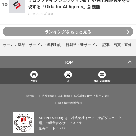
プロンプトインジェクション防止や最小権限適用を実
現する「Okta for AI Agents」新機能
2026.7.28(火) 8:00
ランキングをもっと見る
写真・画像
ホーム
›
製品・サービス・業界動向
›
新製品・新サービス
›
記事
›
TOP
Home
X
Mail Magazine
お問合せ
広告掲載
会社概要
特定商取引法に基づく表記
個人情報保護方針
ScanNetSecurity は、株式会社イード（東証グロース上
場）の運営するサービスです。
証券コード：6038