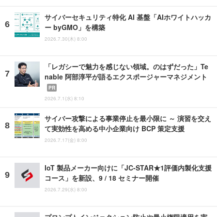
サイバーセキュリティ特化 AI 基盤「AIホワイトハッカ
ー byGMO」を構築
2026.7.30(木) 8:00
「レガシーで魅力を感じない領域。のはずだった」Te
nable 阿部淳平が語るエクスポージャーマネジメント
PR
2026.7.1(水) 8:10
サイバー攻撃による事業停止を最小限に ～ 演習を交え
て実効性を高める中小企業向け BCP 策定支援
2026.7.17(金) 8:00
IoT 製品メーカー向けに「JC-STAR★1評価内製化支援
コース」を新設、9 / 18 セミナー開催
2026.7.29(水) 8:00