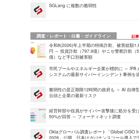
SGLang に複数の脆弱性
調査・レポート・白書・ガイドライン
記
令和8(2026)年上半期の特殊詐欺、被害総額1,
円 ～ 投資詐欺（797.9億）やニセ警察詐欺（50
億）など手口別被害額
市民プールやエネルギー企業が標的に ～ IPA
システムの最新サイバーインシデント事例を
脆弱性の是正期限12時間の政府も ～ AI 自律
台頭と企業の最新リスク
経営幹部や役員がサイバー攻撃後に処分を受
50%が回答 ～ フォーティネット調査
Oktaグローバル調査レポート「Global CISO Ins
2026」公開、日本はガバナンスツール導入で