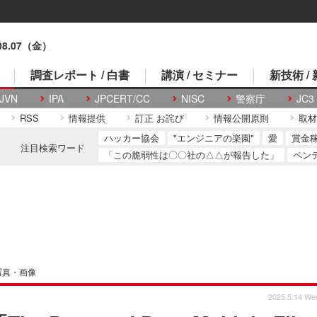
.08.07（金）
調査レポート / 白書
講演 / セミナー
新技術 /
JVN
IPA
JPCERT/CC
NISC
警察庁
JC3
RSS
情報提供
訂正 お詫び
情報公開原則
取材
ハッカー協会
"エンジニアの楽園"
愛
賞金
注目検索ワード
「この脆弱性は〇〇社の△△が報告した」
ペン
写真・画像
2025.5.14 We