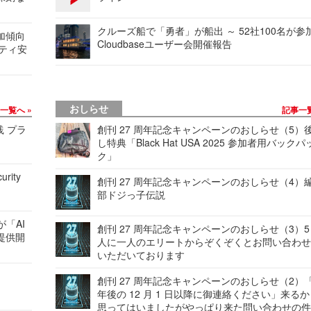
クルーズ船で「勇者」が船出 ～ 52社100名が参
加傾向
Cloudbaseユーザー会開催報告
リティ安
おしらせ
事一覧へ
記事一
践 プラ
創刊 27 周年記念キャンペーンのおしらせ（5）
し特典「Black Hat USA 2025 参加者用バックパ
ク」
urity
創刊 27 周年記念キャンペーンのおしらせ（4）
部ドジっ子伝説
が「AI
創刊 27 周年記念キャンペーンのおしらせ（3）5
提供開
人に一人のエリートからぞくぞくとお問い合わ
いただいております
創刊 27 周年記念キャンペーンのおしらせ（2）「
年後の 12 月 1 日以降に御連絡ください」来る
思ってはいましたがやっぱり来た問い合わせの