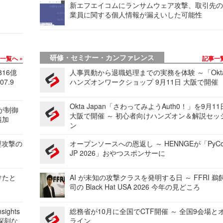
新エフエイコムにランサムウェア攻撃、取引先
業員に関する個人情報が漏えいした可能性
研修・セミナー・カンファレンス
事一覧へ
記事一
816億
人事異動から退職処理までの実務を体験 ～「Okt
7.9
ハンズオンワークショップ 9月11日 大阪で開催
Okta Japan「さわってみようAuth0！」を9月1
 が制御
大阪で開催 ～ 初心者向けハンズオン＆解説セッ
追加
ン
型攻撃の
オープンソースへの恩返し ～ HENNGEが「PyCo
JP 2026」おやつスポンサーに
けたと
AI が未知の攻撃クラスを発明する日 ～ FFRI 鵜
司の Black Hat USA 2026 今年の見どころ
ights
総務省が10月に全国でCTF開催 ～ 全国9会場と
深刻な
ライン