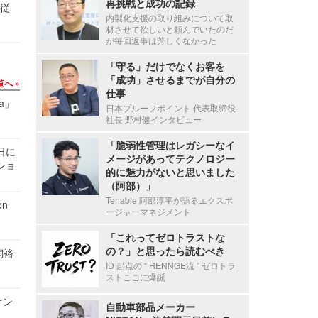
再挑戦と成功の記録
の従
内製化支援の取り組みについて取
材させて欲しいと頼んでいたのだ
が毎回返事は芳しくなかった
「守る」だけでなくお客を
「成功」させるまでが自分の
覧へ
仕事
a」
日本プルーフポイント 代表取締役
社長 野村健インタビュー
「脆弱性管理はレガシーなイ
1日に
メージがあってテクノロジー
ショ
的に魅力がないと思いました
（阿部）」
Tenable 阿部淳平が語るエクスポ
n
ージャーマネジメント
「これってゼロトラストな
の？」と思ったら読むべき
飼裕
ID 起点の “ HENNGE流 ” ゼロトラ
ストここに爆誕
オン
自動車部品メーカー