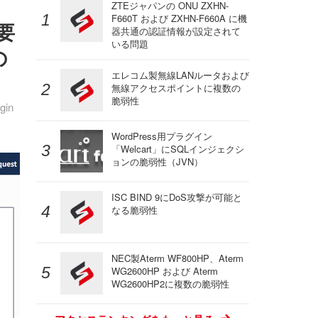
ZTEジャパンの ONU ZXHN-
F660T および ZXHN-F660A に機
不要
器共通の認証情報が設定されて
いる問題
の
エレコム製無線LANルータおよび
無線アクセスポイントに複数の
脆弱性
gin
WordPress用プラグイン
「Welcart」にSQLインジェクシ
ョンの脆弱性（JVN）
ISC BIND 9にDoS攻撃が可能と
なる脆弱性
NEC製Aterm WF800HP、Aterm
WG2600HP および Aterm
WG2600HP2に複数の脆弱性