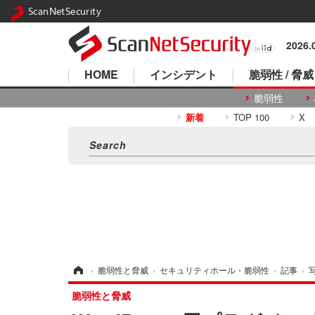
ScanNetSecurity
2026
HOME
インシデント
脆弱性 / 脅威
脆弱性
新着
TOP 100
X
ホーム
›
脆弱性と脅威
›
セキュリティホール・脆弱性
›
記事
›
脆弱性と脅威