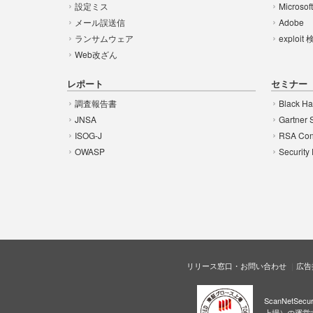
設定ミス
Microsof
メール誤送信
Adobe
ランサムウェア
exploit
Web改ざん
レポート
セミナー
調査報告書
Black Ha
JNSA
Gartner 
ISOG-J
RSA Con
OWASP
Security
リリース窓口・お問い合わせ
広告
ScanNetS
上場）の運営