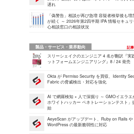
遅れ
「偽警告」相談が再び急増 容疑者検挙後も増
が続く ～ 2026年第2四半期 IPA 情報セキュ
心相談窓口の相談状況
製品・サービス・業界動向
記
スリーシェイクのエンジニア 4 名が翻訳『実
ットフォームエンジニアリング』8 / 24 発売
Okta が Permiso Security を買収、Identity Sec
Fabric の脅威検出・対応を強化
AI で網羅検知 × 人で深掘り ～ GMOイエラエ
ホワイトハッカー ペネトレーションテスト」
始
AeyeScan がアップデート、Ruby on Rails や
WordPress の最新脆弱性に対応