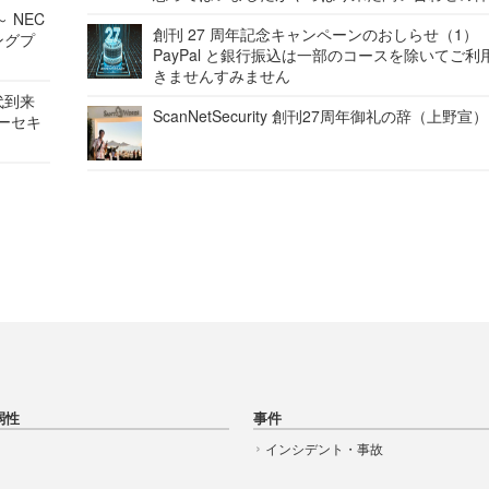
 NEC
創刊 27 周年記念キャンペーンのおしらせ（1）
ングプ
PayPal と銀行振込は一部のコースを除いてご利
きませんすみません
代到来
ScanNetSecurity 創刊27周年御礼の辞（上野宣）
バーセキ
弱性
事件
インシデント・事故