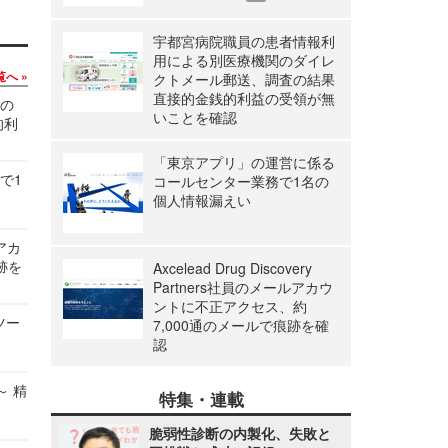
宇都宮病院職員の患者情報利
用による別医療機関のダイレ
覧へ
クトメール郵送、調査の結果
直接的金銭的利益の受領が無
関の
いことを確認
的利
「東京アプリ」の運営に係る
で1
コールセンター業務で1名の
個人情報漏えい
ルアカ
跡を
Axcelead Drug Discovery
Partners社員のメールアカウ
ントに不正アクセス、約
ツー
7,000通のメールで痕跡を確
認
～ 精
特集・連載
脆弱性診断の内製化、失敗と