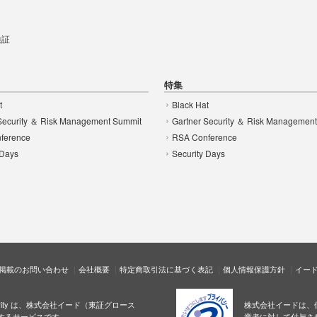
t
 検証
特集
t
Black Hat
Security ＆ Risk Management Summit
Gartner Security ＆ Risk Managemen
ference
RSA Conference
 Days
Security Days
掲載のお問い合わせ
会社概要
特定商取引法に基づく表記
個人情報保護方針
イー
ecurity は、株式会社イード（東証グロース
株式会社イードは、
するサービスです。
業者に対して付与さ