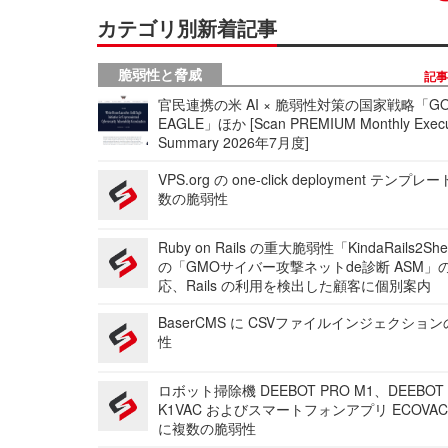
カテゴリ別新着記事
脆弱性と脅威
記
官民連携の米 AI × 脆弱性対策の国家戦略「GO
EAGLE」ほか [Scan PREMIUM Monthly Execu
Summary 2026年7月度]
VPS.org の one-click deployment テンプ
数の脆弱性
Ruby on Rails の重大脆弱性「KindaRails2Sh
の「GMOサイバー攻撃ネットde診断 ASM」
応、Rails の利用を検出した顧客に個別案内
BaserCMS に CSVファイルインジェクショ
性
ロボット掃除機 DEEBOT PRO M1、DEEBOT
K1VAC およびスマートフォンアプリ ECOVAC
に複数の脆弱性