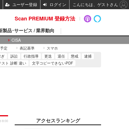
ユーザー登録
ログイン
こんにちは、ゲストさん
Scan PREMIUM 登録方法
 新製品･サービス / 業界動向
CISA
予定
表記基準
スマホ
稼ぎ
訴訟
行政指導
更迭
退任
懲戒
逮捕
テスト 診断 違い
文字コピーできないPDF
アクセスランキング
d 8:00