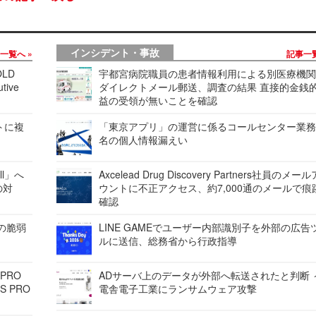
インシデント・事故
事一覧へ
記事一
LD
宇都宮病院職員の患者情報利用による別医療機
tive
ダイレクトメール郵送、調査の結果 直接的金銭
益の受領が無いことを確認
レートに複
「東京アプリ」の運営に係るコールセンター業務
名の個人情報漏えい
ell」へ
Axcelead Drug Discovery Partners社員のメー
の対
ウントに不正アクセス、約7,000通のメールで痕
確認
ンの脆弱
LINE GAMEでユーザー内部識別子を外部の広告
ルに送信、総務省から行政指導
 PRO
ADサーバ上のデータが外部へ転送されたと判断 
S PRO
電舎電子工業にランサムウェア攻撃