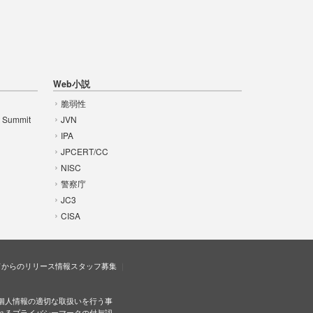
Web小説
脆弱性
t Summit
JVN
IPA
JPCERT/CC
NISC
警察庁
JC3
CISA
ドからのリリース情報
スタッフ募集
個人情報の適切な取扱いを行う事
れるプライバシーマークの付与認