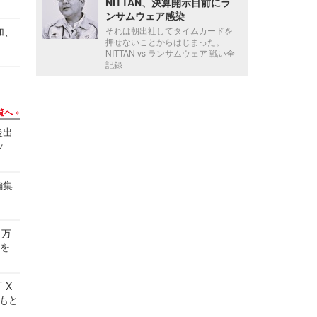
NITTAN、決算開示目前にラ
ンサムウェア感染
加、
それは朝出社してタイムカードを
押せないことからはじまった。
NITTAN vs ランサムウェア 戦い全
記録
覧へ
後出
ッ
編集
 万
せを
 X
かもと
件