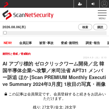
MENU
2026.08.06(木)
検索
購読
NEW!
会員記事
被害･事故
脅威･脆弱性
調査･報告
脆弱性と脅威
脅威動向
2024.4.9（火） 8:10
AI アプリ標的 ゼロクリックワーム開発／北 韓
国半導体企業へ攻撃／米司法省 APT31 メンバ
ー訴追 ほか [Scan PREMIUM Monthly Executi
ve Summary 2024年3月度] 1枚目の写真・画像
この記事は会員限定です。会員登録すると続きをお読みい
ただけます。
残り: 27文字/全文: 28文字