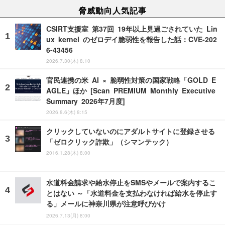
脅威動向人気記事
CSIRT支援室 第37回 19年以上見過ごされていた Lin
ux kernel のゼロデイ脆弱性を報告した話：CVE-202
6-43456
2026.7.30(木) 8:10
官民連携の米 AI × 脆弱性対策の国家戦略「GOLD E
AGLE」ほか [Scan PREMIUM Monthly Executive
Summary 2026年7月度]
2026.8.6(木) 8:15
クリックしていないのにアダルトサイトに登録させる
「ゼロクリック詐欺」（シマンテック）
2016.1.28(木) 8:00
水道料金請求や給水停止をSMSやメールで案内するこ
とはない ～「水道料金を支払わなければ給水を停止す
る」メールに神奈川県が注意呼びかけ
2026.7.13(月) 8:00