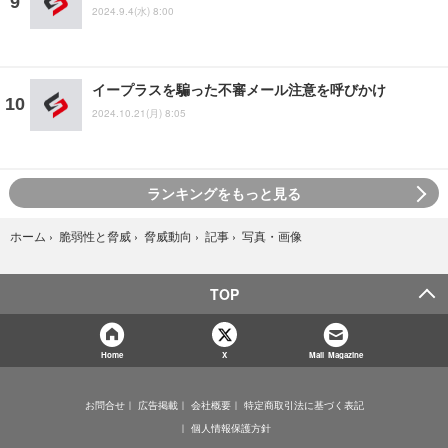
2024.9.4(水) 8:00
イープラスを騙った不審メール注意を呼びかけ
2024.10.21(月) 8:05
ランキングをもっと見る
写真・画像
ホーム
›
脆弱性と脅威
›
脅威動向
›
記事
›
TOP
Home
X
Mail Magazine
お問合せ
広告掲載
会社概要
特定商取引法に基づく表記
個人情報保護方針