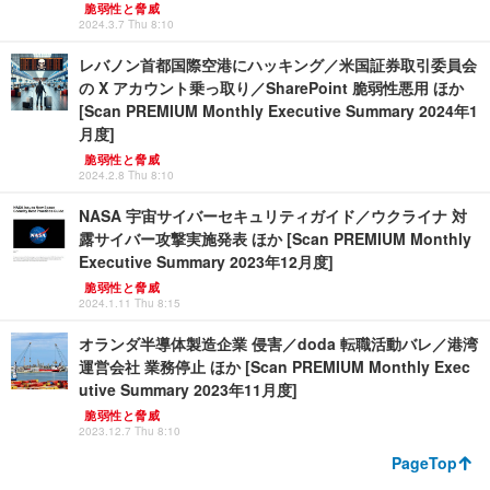
脆弱性と脅威
2024.3.7 Thu 8:10
レバノン首都国際空港にハッキング／米国証券取引委員会
の X アカウント乗っ取り／SharePoint 脆弱性悪用 ほか
[Scan PREMIUM Monthly Executive Summary 2024年1
月度]
脆弱性と脅威
2024.2.8 Thu 8:10
NASA 宇宙サイバーセキュリティガイド／ウクライナ 対
露サイバー攻撃実施発表 ほか [Scan PREMIUM Monthly
Executive Summary 2023年12月度]
脆弱性と脅威
2024.1.11 Thu 8:15
オランダ半導体製造企業 侵害／doda 転職活動バレ／港湾
運営会社 業務停止 ほか [Scan PREMIUM Monthly Exec
utive Summary 2023年11月度]
脆弱性と脅威
2023.12.7 Thu 8:10
PageTop