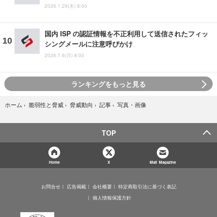
2026.1.29(木) 8:00
国内 ISP の認証情報を不正利用して送信されたフィッ
シングメールに注意呼びかけ
2026.7.6(月) 8:00
ランキングをもっと見る
写真・画像
ホーム
›
脆弱性と脅威
›
脅威動向
›
記事
›
TOP
Home
X
Mail Magazine
お問合せ
広告掲載
会社概要
特定商取引法に基づく表記
個人情報保護方針