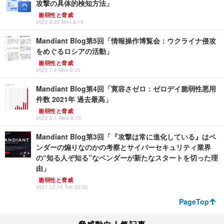
攻撃の具体的検知方法」
脆弱性と脅威
2022.8.22 Mon 8:10
Mandiant Blog第5回「情報操作博覧会：ウクライナ侵攻
をめぐるロシアの活動」
脆弱性と脅威
2022.7.4 Mon 8:10
Mandiant Blog第4回「寛容さゼロ：ゼロデイ脆弱性悪用
件数 2021年 過去最高」
脆弱性と脅威
2022.6.1 Wed 8:15
Mandiant Blog第3回「『攻撃は常に進化している』はベ
ンダーの煽りなのかの考察とサイバーセキュリティ業界
の“知る人ぞ知る”なベンダーが新たなスタートを切った理
由」
脆弱性と脅威
2021.12.14 Tue 20:00
PageTop