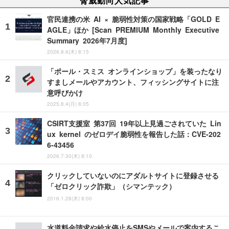
脅威動向人気記事
官民連携の米 AI × 脆弱性対策の国家戦略「GOLD E
AGLE」ほか [Scan PREMIUM Monthly Executive
Summary 2026年7月度]
2026.8.6(木) 8:15
「ポール・スミス オンラインショップ」を装ったなり
すましメールやアカウント、フィッシングサイトに注
意呼びかけ
2025.8.4(月) 8:05
CSIRT支援室 第37回 19年以上見過ごされていた Lin
ux kernel のゼロデイ脆弱性を報告した話：CVE-202
6-43456
2026.7.30(木) 8:10
クリックしていないのにアダルトサイトに登録させる
「ゼロクリック詐欺」（シマンテック）
2016.1.28(木) 8:00
水道料金請求や給水停止をSMSやメールで案内するこ