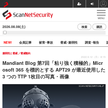
MENU
2026.08.08(土)
検索
購読
NEW!
会員記事
被害･事故
脅威･脆弱性
調査･報告
脆弱性と脅威
脅威動向
2022.9.12（月） 8:15
Mandiant Blog 第7回「粘り強く積極的」Micr
osoft 365 を標的とする APT29 が最近使用した
3 つの TTP 1枚目の写真・画像