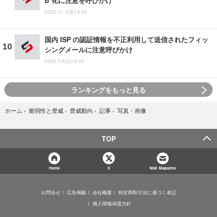
B 化に注意を呼びかけ
2025.11.7(金) 8:00
国内 ISP の認証情報を不正利用して送信されたフィッ
シングメールに注意呼びかけ
2026.7.6(月) 8:00
ランキングをもっと見る
写真・画像
ホーム
›
脆弱性と脅威
›
脅威動向
›
記事
›
TOP
Home
X
Mail Magazine
お問合せ
広告掲載
会社概要
特定商取引法に基づく表記
個人情報保護方針