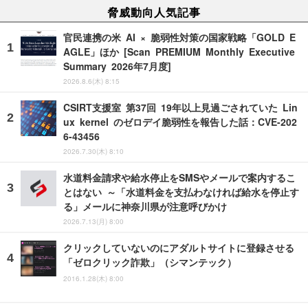
脅威動向人気記事
官民連携の米 AI × 脆弱性対策の国家戦略「GOLD E
AGLE」ほか [Scan PREMIUM Monthly Executive
Summary 2026年7月度]
2026.8.6(木) 8:15
CSIRT支援室 第37回 19年以上見過ごされていた Lin
ux kernel のゼロデイ脆弱性を報告した話：CVE-202
6-43456
2026.7.30(木) 8:10
水道料金請求や給水停止をSMSやメールで案内するこ
とはない ～「水道料金を支払わなければ給水を停止す
る」メールに神奈川県が注意呼びかけ
2026.7.13(月) 8:00
クリックしていないのにアダルトサイトに登録させる
「ゼロクリック詐欺」（シマンテック）
2016.1.28(木) 8:00