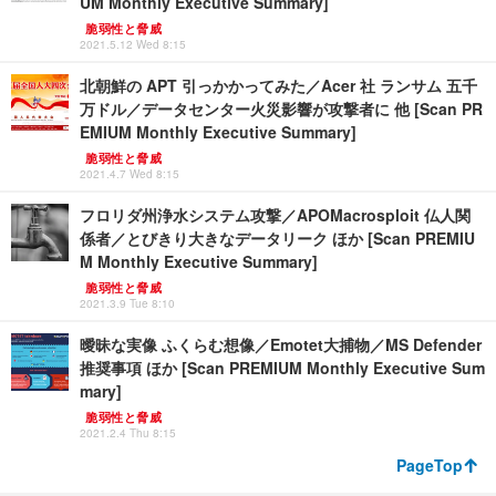
UM Monthly Executive Summary]
脆弱性と脅威
2021.5.12 Wed 8:15
北朝鮮の APT 引っかかってみた／Acer 社 ランサム 五千
万ドル／データセンター火災影響が攻撃者に 他 [Scan PR
EMIUM Monthly Executive Summary]
脆弱性と脅威
2021.4.7 Wed 8:15
フロリダ州浄水システム攻撃／APOMacrosploit 仏人関
係者／とびきり大きなデータリーク ほか [Scan PREMIU
M Monthly Executive Summary]
脆弱性と脅威
2021.3.9 Tue 8:10
曖昧な実像 ふくらむ想像／Emotet大捕物／MS Defender
推奨事項 ほか [Scan PREMIUM Monthly Executive Sum
mary]
脆弱性と脅威
2021.2.4 Thu 8:15
PageTop