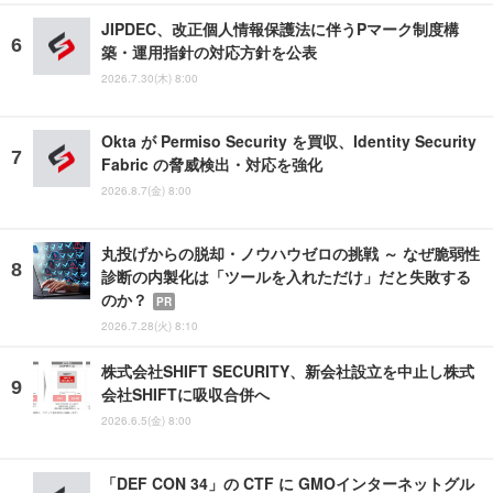
JIPDEC、改正個人情報保護法に伴うPマーク制度構
築・運用指針の対応方針を公表
2026.7.30(木) 8:00
Okta が Permiso Security を買収、Identity Security
Fabric の脅威検出・対応を強化
2026.8.7(金) 8:00
丸投げからの脱却・ノウハウゼロの挑戦 ～ なぜ脆弱性
診断の内製化は「ツールを入れただけ」だと失敗する
のか？
PR
2026.7.28(火) 8:10
株式会社SHIFT SECURITY、新会社設立を中止し株式
会社SHIFTに吸収合併へ
2026.6.5(金) 8:00
「DEF CON 34」の CTF に GMOインターネットグル