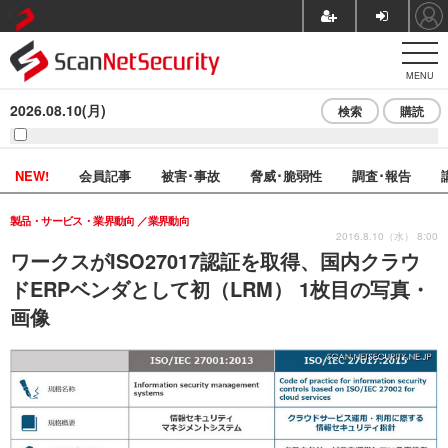
MENU
2026.08.10(月)
検索
購読
NEW!
会員記事
被害･事故
脅威･脆弱性
調査･報告
製品・サービス・業界動向
業界動向
2016.8.10（水） 8:00
ワークスがISO27017認証を取得、国内クラウ
ドERPベンダとして初（LRM） 1枚目の写真・
画像