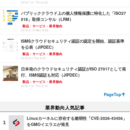
2016.7.21 Thu 8:30
パブリッククラウド上の個人情報保護に特化した「ISO27
018」取得コンサル（LRM）
製品・サービス・業界動向
2016.2.15 Mon 8:00
ISMSクラウドセキュリティ認証の認定を開始、認証基準
を公表（JIPDEC）
製品・サービス・業界動向
2016.8.2 Tue 8:00
日本発のクラウドセキュリティ認証がISO 27017として発
行、ISMS認証も対応（JIPDEC）
製品・サービス・業界動向
2016.7.21 Thu 8:15
PageTop
業界動向人気記事
Linuxカーネルに存在する脆弱性「CVE-2026-43456」
をGMOイエラエが発見