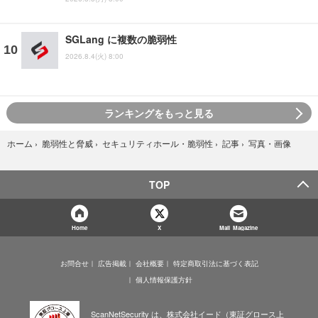
SGLang に複数の脆弱性
2026.8.4(火) 8:00
ランキングをもっと見る
写真・画像
ホーム
›
脆弱性と脅威
›
セキュリティホール・脆弱性
›
記事
›
TOP
Home
X
Mail Magazine
お問合せ
広告掲載
会社概要
特定商取引法に基づく表記
個人情報保護方針
ScanNetSecurity は、株式会社イード（東証グロース上