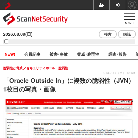
MENU
2026.08.09(日)
検索
購読
NEW!
会員記事
被害･事故
脅威･脆弱性
調査･報告
脆弱性と脅威
セキュリティホール・脆弱性
2013.7.17（水） 18:59
「Oracle Outside In」に複数の脆弱性（JVN）
1枚目の写真・画像