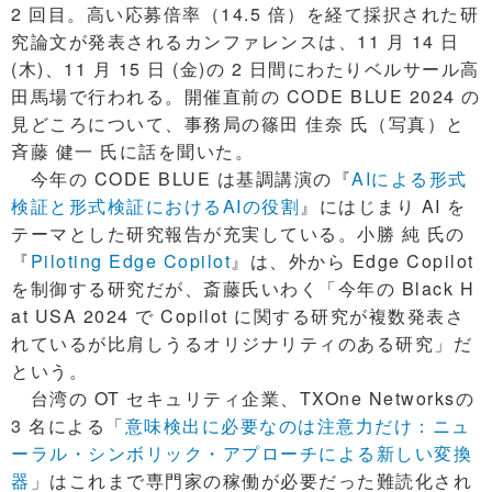
2 回目。高い応募倍率（14.5 倍）を経て採択された研
究論文が発表されるカンファレンスは、11 月 14 日
(木)、11 月 15 日 (金)の 2 日間にわたりベルサール高
田馬場で行われる。開催直前の CODE BLUE 2024 の
見どころについて、事務局の篠田 佳奈 氏（写真）と
斉藤 健一 氏に話を聞いた。
今年の CODE BLUE は基調講演の『
AIによる形式
検証と形式検証におけるAIの役割
』にはじまり AI を
テーマとした研究報告が充実している。小勝 純 氏の
『
Piloting Edge Copilot
』は、外から Edge Copilot
を制御する研究だが、斎藤氏いわく「今年の Black H
at USA 2024 で Copilot に関する研究が複数発表さ
れているが比肩しうるオリジナリティのある研究」だ
という。
台湾の OT セキュリティ企業、TXOne Networksの
3 名による「
意味検出に必要なのは注意力だけ：ニュ
ーラル・シンボリック・アプローチによる新しい変換
器
」はこれまで専門家の稼働が必要だった難読化され