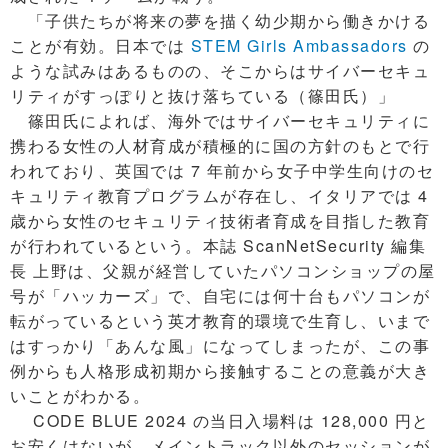
「子供たちが将来の夢を描く幼少期から働きかける
ことが有効。日本では
STEM Girls Ambassadors
の
ような試みはあるものの、そこからはサイバーセキュ
リティがすっぽりと抜け落ちている（篠田氏）」
篠田氏によれば、海外ではサイバーセキュリティに
携わる女性の人材育成が積極的に国の方針のもとで行
われており、英国では 7 年前から女子中学生向けのセ
キュリティ教育プログラムが存在し、イタリアでは 4
歳から女性のセキュリティ技術者育成を目指した教育
が行われているという。本誌 ScanNetSecurity 編集
長 上野は、父親が経営していたパソコンショップの屋
号が「ハッカーズ」で、自宅には何十台もパソコンが
転がっているという英才教育的環境で生育し、いまで
はすっかり「あんな風」になってしまったが、この事
例からも人格形成初期から接触することの意義が大き
いことがわかる。
CODE BLUE 2024 の当日入場料は 128,000 円と
お安くはないが、メイントラック以外のセッションが