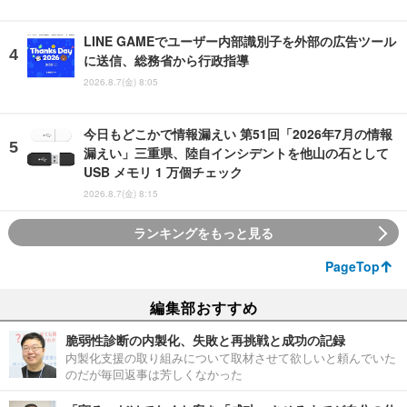
LINE GAMEでユーザー内部識別子を外部の広告ツール
に送信、総務省から行政指導
2026.8.7(金) 8:05
今日もどこかで情報漏えい 第51回「2026年7月の情報
漏えい」三重県、陸自インシデントを他山の石として
USB メモリ 1 万個チェック
2026.8.7(金) 8:15
ランキングをもっと見る
PageTop
編集部おすすめ
脆弱性診断の内製化、失敗と再挑戦と成功の記録
内製化支援の取り組みについて取材させて欲しいと頼んでいた
のだが毎回返事は芳しくなかった