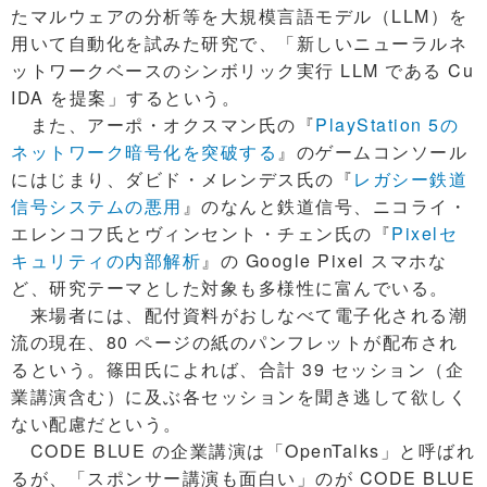
たマルウェアの分析等を大規模言語モデル（LLM）を
用いて自動化を試みた研究で、「新しいニューラルネ
ットワークベースのシンボリック実行 LLM である Cu
IDA を提案」するという。
また、アーポ・オクスマン氏の『
PlayStation 5の
ネットワーク暗号化を突破する
』のゲームコンソール
にはじまり、ダビド・メレンデス氏の『
レガシー鉄道
信号システムの悪用
』のなんと鉄道信号、ニコライ・
エレンコフ氏とヴィンセント・チェン氏の『
Pixelセ
キュリティの内部解析
』の Google Pixel スマホな
ど、研究テーマとした対象も多様性に富んでいる。
来場者には、配付資料がおしなべて電子化される潮
流の現在、80 ページの紙のパンフレットが配布され
るという。篠田氏によれば、合計 39 セッション（企
業講演含む）に及ぶ各セッションを聞き逃して欲しく
ない配慮だという。
CODE BLUE の企業講演は「OpenTalks」と呼ばれ
るが、「スポンサー講演も面白い」のが CODE BLUE