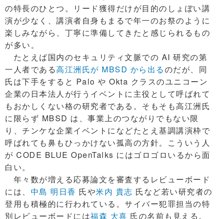
の特長のひとつ。リード獲得だけが目的のしょぼい講
演が少なく、講演者自身もまるで年一のお祭のように
楽しみながら、丁寧に準備してきたと感じられるもの
が多い。
たとえば国内のセキュリティ文脈での AI 研究の第
一人者である
高江洲氏が MBSD から出る
のだが、同
氏は下手をすると Palo や Okta クラスのユニコーン
企業の日本法人が行うイベントに主役として呼ばれて
もおかしくない格の研究者である。そもそも高江洲氏
に限らず MBSD は、事業上のつながりでもない限
り、チンケな企業イベントになどたとえ基調講演枠で
呼ばれても鼻もひっかけない孤高の方針。こういう人
が CODE BLUE OpenTalks にはゴロゴロいるから面
白い。
年々数が増える応募論文を審査するレビューボード
には、
中島 明日香
氏や
米内 貴志
氏など若い研究者の
登用も積極的に行われている。サイバー犯罪担当の特
別レビューボードには
福森 大喜
氏の名前も見える。