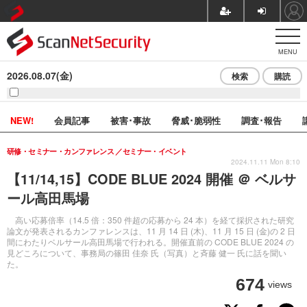
MENU
2026.08.07(金)
検索
購読
NEW!
会員記事
被害･事故
脅威･脆弱性
調査･報告
研修・セミナー・カンファレンス
セミナー・イベント
2024.11.11 Mon 8:10
【11/14,15】CODE BLUE 2024 開催 ＠ ベルサ
ール高田馬場
高い応募倍率（14.5 倍：350 件超の応募から 24 本）を経て採択された研究
論文が発表されるカンファレンスは、11 月 14 日 (木)、11 月 15 日 (金)の 2 日
間にわたりベルサール高田馬場で行われる。開催直前の CODE BLUE 2024 の
見どころについて、事務局の篠田 佳奈 氏（写真）と斉藤 健一 氏に話を聞い
た。
674
views