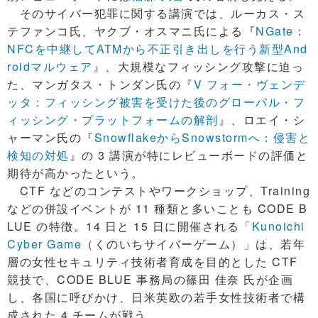
そのサイバー犯罪に関する講演では、ルーカス・ス
テファンコ氏、ヤクブ・オスマニ氏による『
NGate：
NFCを中継してATMから不正引き出しを行う新型And
roidマルウェア
』、大規模なフィッシング攻撃に迫っ
た、マンガタス・トンダン氏の『
V フォー・ヴェンデ
ッタ：フィッシング被害を受けた後のグローバル・フ
ィッシング・プラットフォームの解剖
』、ロエイ・シ
ャーマン氏の『
SnowflakeからSnowstormへ：侵害と
検知の対処
』の 3 講演が特にレビューボードの評価と
期待が高かったという。
CTF などのコンテストやワークショップ、Training
などの併設イベントが 11 種類と多いことも CODE B
LUE の特徴。14 日と 15 日に開催される「
Kunoichi
Cyber Game
（くのいちサイバーゲーム）」は、若年
層の女性セキュリティ技術者育成を目的とした CTF
競技で、CODE BLUE 事務局の篠田 佳奈 氏が企画
し、各国に呼びかけ、日米英欧の若手女性技術者で構
成された 4 チームが戦う。