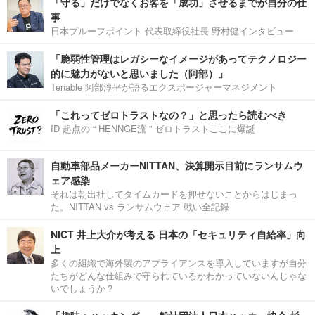
「守る」だけでなくお客を「成功」させるまでが自分の仕
事
日本プルーフポイント 代表取締役社長 野村健インタビュー
「脆弱性管理はレガシーなイメージがあってテクノロジー
的に魅力がないと思いました（阿部）」
Tenable 阿部淳平が語るエクスポージャーマネジメント
「これってゼロトラストなの？」と思ったら読むべき
ID 起点の “ HENNGE流 ” ゼロトラストここに爆誕
自動車部品メーカーNITTAN、決算開示目前にランサムウ
ェア感染
それは朝出社してタイムカードを押せないことからはじまっ
た。NITTAN vs ランサムウェア 戦い全記録
NICT 井上大介が考える 日本の「セキュリティ自給率」向
上
多くの組織で海外製のアプライアンスを導入していますが自分
たちがどんな仕組みで守られているかわかっていないんじゃな
いでしょうか？