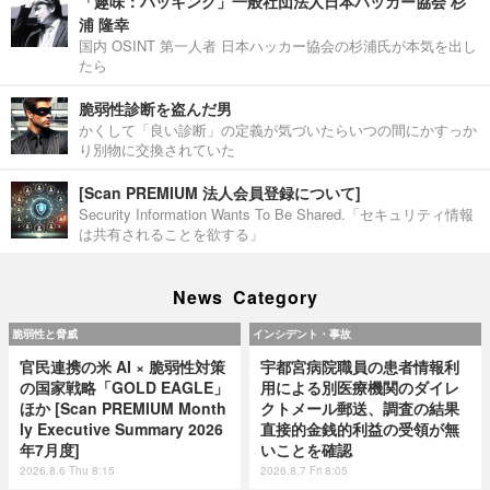
「趣味：ハッキング」一般社団法人日本ハッカー協会 杉
浦 隆幸
国内 OSINT 第一人者 日本ハッカー協会の杉浦氏が本気を出し
たら
脆弱性診断を盗んだ男
かくして「良い診断」の定義が気づいたらいつの間にかすっか
り別物に交換されていた
[Scan PREMIUM 法人会員登録について]
Security Information Wants To Be Shared.「セキュリティ情報
は共有されることを欲する」
News Category
脆弱性と脅威
インシデント・事故
官民連携の米 AI × 脆弱性対策
宇都宮病院職員の患者情報利
の国家戦略「GOLD EAGLE」
用による別医療機関のダイレ
ほか [Scan PREMIUM Month
クトメール郵送、調査の結果
ly Executive Summary 2026
直接的金銭的利益の受領が無
年7月度]
いことを確認
2026.8.6 Thu 8:15
2026.8.7 Fri 8:05