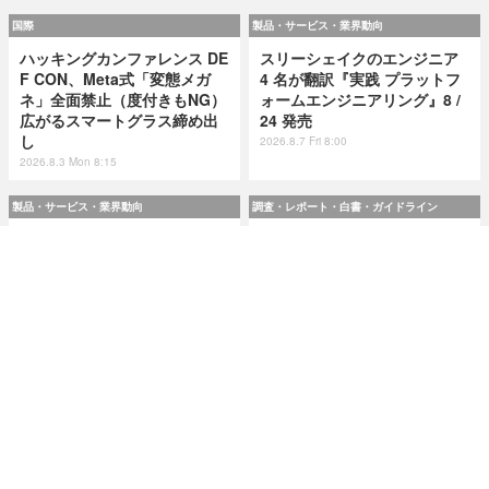
国際
製品・サービス・業界動向
ハッキングカンファレンス DE
スリーシェイクのエンジニア
F CON、Meta式「変態メガ
4 名が翻訳『実践 プラットフ
ネ」全面禁止（度付きもNG）
ォームエンジニアリング』8 /
広がるスマートグラス締め出
24 発売
し
2026.8.7 Fri 8:00
2026.8.3 Mon 8:15
製品・サービス・業界動向
調査・レポート・白書・ガイドライン
スリーシェイクのエンジニア
令和8(2026)年上半期の特殊詐
4 名が翻訳『実践 プラットフ
欺、被害総額1,816億円 ～ 投
ォームエンジニアリング』8 /
資詐欺（797.9億）やニセ警察
24 発売
詐欺（507.9億）など手口別被
害額
2026.8.7 Fri 8:00
2026.8.7 Fri 8:00
研修・セミナー・カンファレンス
特集
人事異動から退職処理までの
今日もどこかで情報漏えい 第
実務を体験 ～「Okta」ハンズ
51回「2026年7月の情報漏え
オンワークショップ 9月11日
い」三重県、陸自インシデン
大阪で開催
トを他山の石として USB メモ