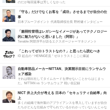
のだが毎回返事は芳しくなかった
「守る」だけでなくお客を「成功」させるまでが自分の仕
事
日本プルーフポイント 代表取締役社長 野村健インタビュー
「脆弱性管理はレガシーなイメージがあってテクノロジー
的に魅力がないと思いました（阿部）」
Tenable 阿部淳平が語るエクスポージャーマネジメント
「これってゼロトラストなの？」と思ったら読むべき
ID 起点の “ HENNGE流 ” ゼロトラストここに爆誕
自動車部品メーカーNITTAN、決算開示目前にランサムウ
ェア感染
それは朝出社してタイムカードを押せないことからはじまっ
た。NITTAN vs ランサムウェア 戦い全記録
NICT 井上大介が考える 日本の「セキュリティ自給率」向
上
多くの組織で海外製のアプライアンスを導入していますが自分
たちがどんな仕組みで守られているかわかっていないんじゃな