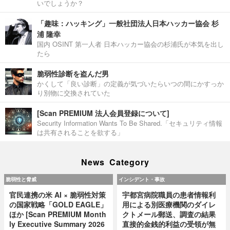
いでしょうか？
「趣味：ハッキング」一般社団法人日本ハッカー協会 杉
浦 隆幸
国内 OSINT 第一人者 日本ハッカー協会の杉浦氏が本気を出し
たら
脆弱性診断を盗んだ男
かくして「良い診断」の定義が気づいたらいつの間にかすっか
り別物に交換されていた
[Scan PREMIUM 法人会員登録について]
Security Information Wants To Be Shared.「セキュリティ情報
は共有されることを欲する」
News Category
脆弱性と脅威
インシデント・事故
官民連携の米 AI × 脆弱性対策
宇都宮病院職員の患者情報利
の国家戦略「GOLD EAGLE」
用による別医療機関のダイレ
ほか [Scan PREMIUM Month
クトメール郵送、調査の結果
ly Executive Summary 2026
直接的金銭的利益の受領が無