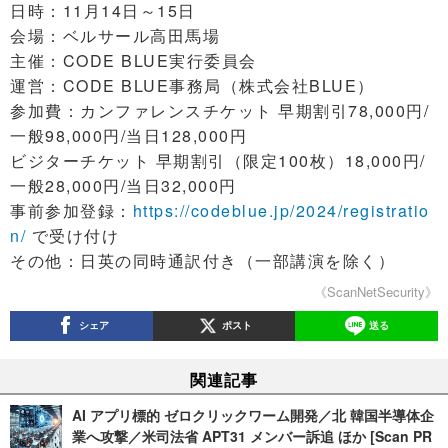
日時：11月14日～15日
会場：ベルサール高田馬場
主催：CODE BLUE実行委員会
運営：CODE BLUE事務局（株式会社BLUE）
参加費：カンファレンスチケット 早期割引78,000円/
一般98,000円/当日128,000円
ビジターチケット 早期割引（限定100枚）18,000円/
一般28,000円/当日32,000円
事前参加登録：
https://codeblue.jp/2024/registratio
n/
で受け付け
その他：日英の同時通訳付き（一部講演を除く）
《ScanNetSecurity》
シェア
ポスト
送る
関連記事
AI アプリ標的 ゼロクリックワーム開発／北 韓国半導体企
業へ攻撃／米司法省 APT31 メンバー訴追 ほか [Scan PR