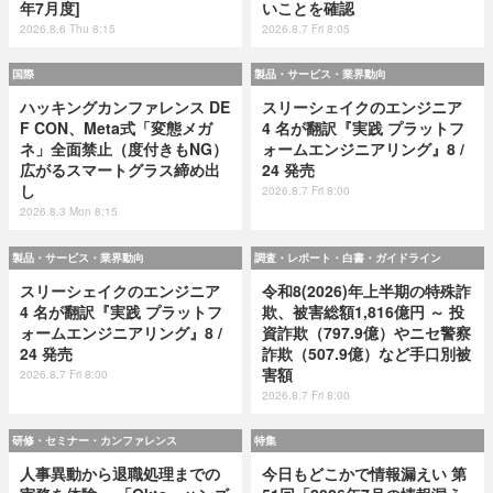
年7月度]
いことを確認
2026.8.6 Thu 8:15
2026.8.7 Fri 8:05
国際
製品・サービス・業界動向
ハッキングカンファレンス DE
スリーシェイクのエンジニア
F CON、Meta式「変態メガ
4 名が翻訳『実践 プラットフ
ネ」全面禁止（度付きもNG）
ォームエンジニアリング』8 /
広がるスマートグラス締め出
24 発売
し
2026.8.7 Fri 8:00
2026.8.3 Mon 8:15
製品・サービス・業界動向
調査・レポート・白書・ガイドライン
スリーシェイクのエンジニア
令和8(2026)年上半期の特殊詐
4 名が翻訳『実践 プラットフ
欺、被害総額1,816億円 ～ 投
ォームエンジニアリング』8 /
資詐欺（797.9億）やニセ警察
24 発売
詐欺（507.9億）など手口別被
害額
2026.8.7 Fri 8:00
2026.8.7 Fri 8:00
研修・セミナー・カンファレンス
特集
人事異動から退職処理までの
今日もどこかで情報漏えい 第