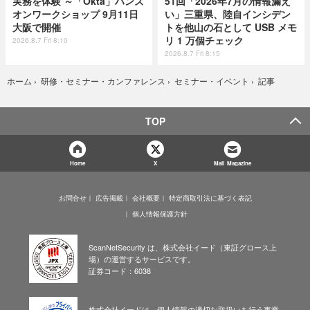
実務を体験 ～「Okta」ハンズ
51回「2026年7月の情報漏え
オンワークショップ 9月11日
い」三重県、陸自インシデン
大阪で開催
トを他山の石として USB メモ
リ 1 万個チェック
2026.8.7 Fri 8:10
2026.8.7 Fri 8:15
記事
ホーム
›
研修・セミナー・カンファレンス
›
セミナー・イベント
›
TOP
Home
X
Mail Magazine
お問合せ
広告掲載
会社概要
特定商取引法に基づく表記
個人情報保護方針
ScanNetSecurity は、株式会社イード（東証グロース上
場）の運営するサービスです。
証券コード：6038
株式会社イードは、個人情報の適切な取扱いを行う事業