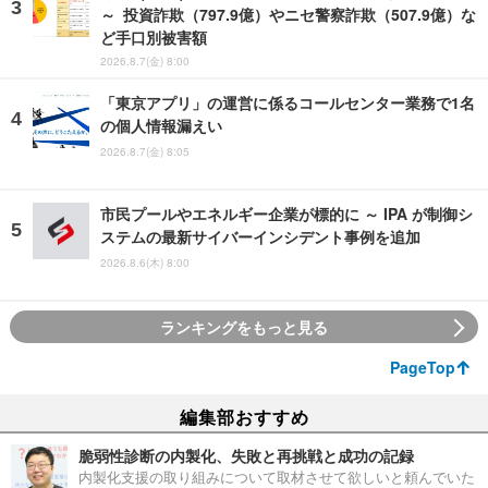
～ 投資詐欺（797.9億）やニセ警察詐欺（507.9億）な
ど手口別被害額
2026.8.7(金) 8:00
「東京アプリ」の運営に係るコールセンター業務で1名
の個人情報漏えい
2026.8.7(金) 8:05
市民プールやエネルギー企業が標的に ～ IPA が制御シ
ステムの最新サイバーインシデント事例を追加
2026.8.6(木) 8:00
ランキングをもっと見る
PageTop
編集部おすすめ
脆弱性診断の内製化、失敗と再挑戦と成功の記録
内製化支援の取り組みについて取材させて欲しいと頼んでいた