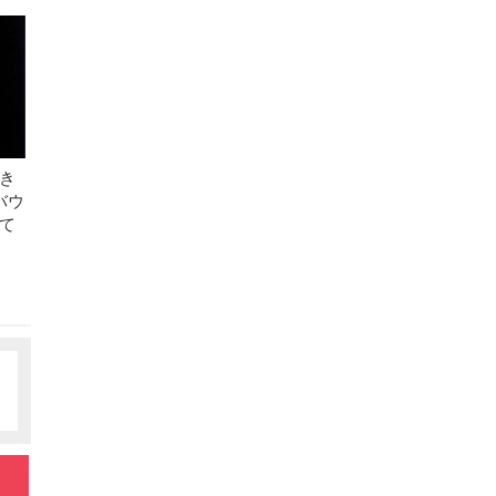
き
バウ
て