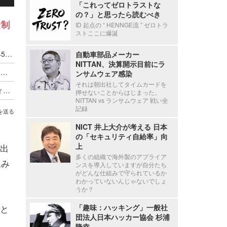
「これってゼロトラストな
の？」と思ったら読むべき
金制
ID 起点の “ HENNGE流 ” ゼロトラ
ストここに爆誕
Linuxカーネルに存在する脆弱性「CVE-2026-43456」をGMOイエラエが発見
自動車部品メーカー
NITTAN、決算開示目前にラ
GMOサイバーセキュリティ byイエラエ エンジニアの井上大誠氏が「Meta Bug Bounty Researcher Conference 2026」で世界 3 位獲得
ンサムウェア感染
それは朝出社してタイムカードを
2位とトリプルスコア ～ AnthropicバグバウンティプログラムでGMO Flatt SecurityのRyotaK氏が1位を記録
押せないことからはじまった。
NITTAN vs ランサムウェア 戦い全
記録
を送る
NICT 井上大介が考える 日本
の「セキュリティ自給率」向
上
出
多くの組織で海外製のアプライア
込み
ンスを導入していますが自分たち
がどんな仕組みで守られているか
わかっていないんじゃないでしょ
うか？
と
「趣味：ハッキング」一般社
団法人日本ハッカー協会 杉浦
隆幸