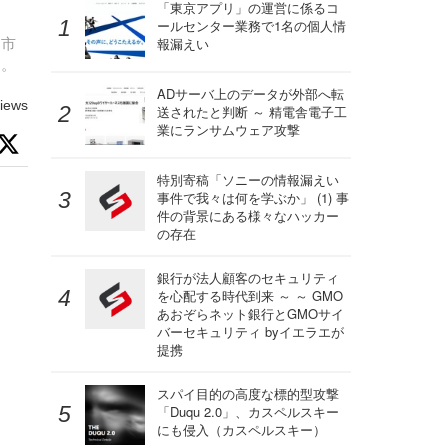
「東京アプリ」の運営に係るコ
ールセンター業務で1名の個人情
、市
報漏えい
う。
ADサーバ上のデータが外部へ転
iews
送されたと判断 ～ 精電舎電子工
業にランサムウェア攻撃
特別寄稿「ソニーの情報漏えい
事件で我々は何を学ぶか」 (1) 事
件の背景にある様々なハッカー
の存在
銀行が法人顧客のセキュリティ
を心配する時代到来 ～ ～ GMO
あおぞらネット銀行とGMOサイ
バーセキュリティ byイエラエが
提携
スパイ目的の高度な標的型攻撃
「Duqu 2.0」、カスペルスキー
にも侵入（カスペルスキー）