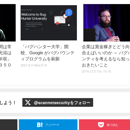
間は常
「バグハンター大学」開
企業は賞金稼ぎとどう向
光浴は
校、Google がバグバウンテ
合えばいいのか ～ バグ
年収」
ィプログラムを刷新
ンティを考えるなら知っ
３５０
おきたいこと
2021.8.4 Wed 8:15
2019.12.5 Thu 10:15
ローしよう！
@scannetsecurityをフォロー
ブックマーク
後で読む