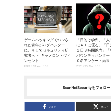
ゲームハッキングでバンさ
「目的は学習」「人
れた青年がバグハンター
にＡＩに優る」「日
に、そしてセキュリティ研
１日３時間以内」「
究者へ ～ キャメロン・ヴィ
バウンティハンター
ンセント
０名アンケート結果
2023.9.13 Wed 8:10
2020.7.27 Mon 8:10
ScanNetSecurityをフォ
シェア
ポスト