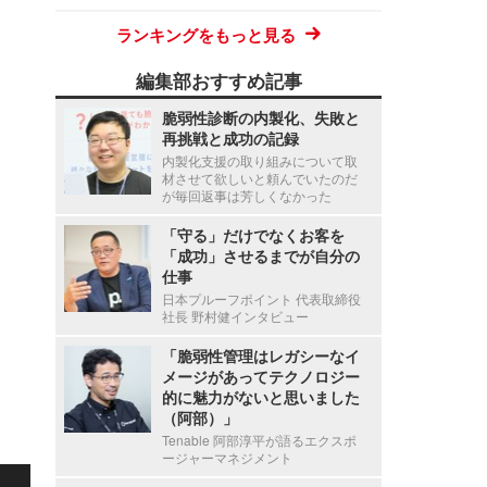
ランキングをもっと見る
編集部おすすめ記事
脆弱性診断の内製化、失敗と
再挑戦と成功の記録
内製化支援の取り組みについて取
材させて欲しいと頼んでいたのだ
が毎回返事は芳しくなかった
「守る」だけでなくお客を
「成功」させるまでが自分の
仕事
日本プルーフポイント 代表取締役
社長 野村健インタビュー
「脆弱性管理はレガシーなイ
メージがあってテクノロジー
的に魅力がないと思いました
（阿部）」
Tenable 阿部淳平が語るエクスポ
ージャーマネジメント