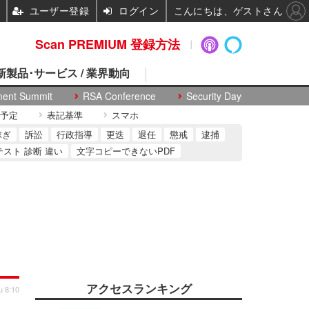
ユーザー登録
ログイン
こんにちは、ゲストさん
Scan PREMIUM 登録方法
 新製品･サービス / 業界動向
ment Summit
RSA Conference
Security Days
予定
表記基準
スマホ
稼ぎ
訴訟
行政指導
更迭
退任
懲戒
逮捕
テスト 診断 違い
文字コピーできないPDF
アクセスランキング
u 8:10