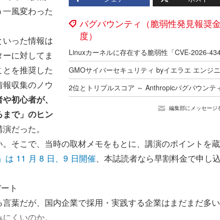
う一風変わった
バグバウンティ（脆弱性発見報奨
度）
といった情報は
ターに対してま
ことを推奨した
情報収集のノウ
者や初心者が、
編集部にメッセージ
るまで」のヒン
講演だった。
。そこで、当時の取材メモをもとに、講演のポイントを蔵
3」は 11 月 8 日、9 日開催
、本誌読者なら早割料金で申し
デート
言葉だが、国内企業で採用・実践する企業はまだまだ多い
みにくいのか。