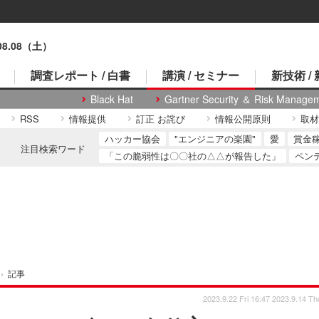
.08.08（土）
調査レポート / 白書
講演 / セミナー
新技術 /
Black Hat
Gartner Security ＆ Risk Manage
RSS
情報提供
訂正 お詫び
情報公開原則
取材
ハッカー協会
"エンジニアの楽園"
愛
賞金
注目検索ワード
「この脆弱性は〇〇社の△△が報告した」
ペン
›
記事
2023.9.22 Fri 16:47
2023.9.14 Th