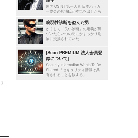
」
国内 OSINT 第一人者 日本ハッカ
ー協会の杉浦氏が本気を出したら
脆弱性診断を盗んだ男
かくして「良い診断」の定義が気
づいたらいつの間にかすっかり別
物に交換されていた
[Scan PREMIUM 法人会員登
録について]
Security Information Wants To Be
Shared.「セキュリティ情報は共
有されることを欲する」
 ）》