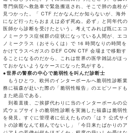
専門病院へ救急車で緊急搬送され、そこで肺の血栓が
見つかった。「 CTF だかなんだか知らないが、海外
になど行ったらおまえは必ず死ぬ。必ず」と同年代の
医師から診断を受けたという。考えてみれば既にエコ
ノミークラス症候群の症状になっている人間が、エコ
ノミークラス（おそらくは）で 16 時間なりの時間を
かけてラスベガスの DEF CON CTF 会場まで移動す
ることになるのだから、これは世界の医学雑誌がほっ
ておかないようなケースになった気がする。
●世界の警察の中心で脆弱性を叫んだ診断士
もうひとつ、欧州のインターポールへ脆弱性診断業
務に福森が赴いた際の「脆弱性報告」のエピソードも
また絶品である。
到着直後、ご挨拶代わりに当のインターポールの公
式ウェブサイトの脆弱性診断を実施した福森は脆弱性
を発見。すぐに管理者に伝えたものの「は？ 公式サイ
トの診断なんて頼んでないし」「今日来たばかりのア
ジア人の若僧が何をほざくか」程度の扱いしか受けな