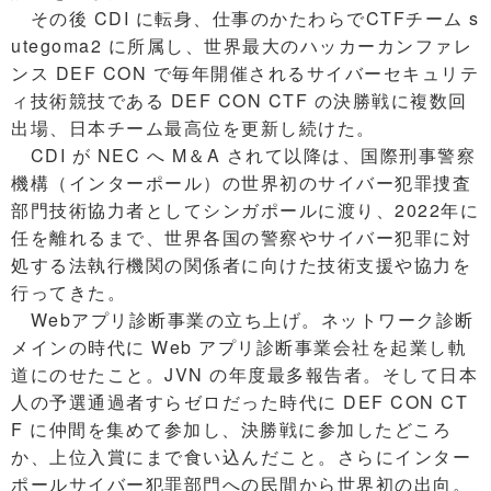
その後 CDI に転身、仕事のかたわらでCTFチーム s
utegoma2 に所属し、世界最大のハッカーカンファレ
ンス DEF CON で毎年開催されるサイバーセキュリテ
ィ技術競技である DEF CON CTF の決勝戦に複数回
出場、日本チーム最高位を更新し続けた。
CDI が NEC へ M＆A されて以降は、国際刑事警察
機構（インターポール）の世界初のサイバー犯罪捜査
部門技術協力者としてシンガポールに渡り、2022年に
任を離れるまで、世界各国の警察やサイバー犯罪に対
処する法執行機関の関係者に向けた技術支援や協力を
行ってきた。
Webアプリ診断事業の立ち上げ。ネットワーク診断
メインの時代に Web アプリ診断事業会社を起業し軌
道にのせたこと。JVN の年度最多報告者。そして日本
人の予選通過者すらゼロだった時代に DEF CON CT
F に仲間を集めて参加し、決勝戦に参加したどころ
か、上位入賞にまで食い込んだこと。さらにインター
ポールサイバー犯罪部門への民間から世界初の出向。