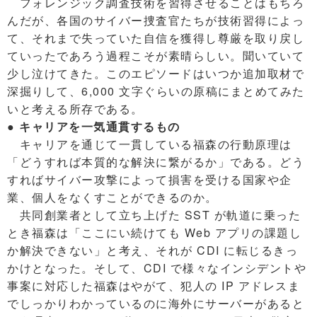
フォレンジック調査技術を習得させることはもちろ
んだが、各国のサイバー捜査官たちが技術習得によっ
て、それまで失っていた自信を獲得し尊厳を取り戻し
ていったであろう過程こそが素晴らしい。聞いていて
少し泣けてきた。このエピソードはいつか追加取材で
深掘りして、6,000 文字ぐらいの原稿にまとめてみた
いと考える所存である。
● キャリアを一気通貫するもの
キャリアを通じて一貫している福森の行動原理は
「どうすれば本質的な解決に繋がるか」である。どう
すればサイバー攻撃によって損害を受ける国家や企
業、個人をなくすことができるのか。
共同創業者として立ち上げた SST が軌道に乗った
とき福森は「ここにい続けても Web アプリの課題し
か解決できない」と考え、それが CDI に転じるきっ
かけとなった。そして、CDI で様々なインシデントや
事案に対応した福森はやがて、犯人の IP アドレスま
でしっかりわかっているのに海外にサーバーがあると