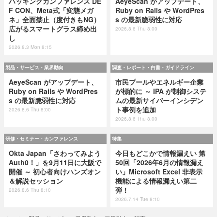
ハッキングカンファレンス DE
AeyeScan がアップデート、
F CON、Meta式「変態メガ
Ruby on Rails や WordPres
ネ」全面禁止（度付きもNG）
s の最新脆弱性に対応
広がるスマートグラス締め出
2026.8.6 Thu 8:00
し
2026.8.3 Mon 8:15
製品・サービス・業界動向
調査・レポート・白書・ガイドライン
AeyeScan がアップデート、
市民プールやエネルギー企業
Ruby on Rails や WordPres
が標的に ～ IPA が制御システ
s の最新脆弱性に対応
ムの最新サイバーインシデン
ト事例を追加
2026.8.6 Thu 8:00
2026.8.6 Thu 8:00
研修・セミナー・カンファレンス
特集
Okta Japan「さわってみよう
今日もどこかで情報漏えい 第
Auth0！」を9月11日に大阪で
50回「2026年6月の情報漏え
開催 ～ 初心者向けハンズオン
い」Microsoft Excel 非表示
＆解説セッション
機能による情報漏えい第二
弾！
2026.8.6 Thu 8:10
2026.7.14 Tue 8:10