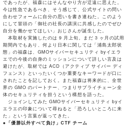
であったが、福森にはそんなやり方が迂遠に思えた。
今は性急であるべき、そう感じて、公式サイトの問い
合わせフォームに自分の思いを書き連ねた。このよう
にして冒頭の「御社の社長の講演に共感したのでぜひ
自分を働かせてほしい」おじさんが誕生した。
本取材を実施したのは 9 月上旬。まだ 3 ヶ月の試用
期間内でもあり、何より日本に関しては「浦島太郎状
態」の福森は、GMOサイバーセキュリティ byイエラ
エでの今後の自身のミッションについて詳しい言及は
避けたが、取材では ACD（アクティブ サイバー ディ
フェンス）といったいくつか重要なキーワードが口に
されたことを記しておく。また福森は将来的に、全世
界の GMO のパートナー、つまりサプライチェーン全
体のセキュリティを担うという構想を語った。
ジョインしてみた GMOサイバーセキュリティ byイ
エラエの印象について尋ねると「恐ろしいところに来
た」という言葉が返ってきた。
●「優勝以外すべて負け」CTF チーム