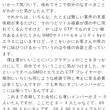
いかって気づいて、改めてそこで自分のなすべきこと
がわかった気がしたんです。
それからは、いろんな、たとえば難しい案件の支援
依頼が来るたびに、そのつどリトル福森が僕の中に現
れてくるんですけど、やっぱり CTF でものすごい能
力ある人がたくさん GMOサイバーセキュリティ byイ
エラエにはいますけど、そこをいかにお客さんや世の
中に結びつけるかっていうのは今後の命題と思ってい
ます。
僕は運がいいことにバングラデシュのことをきっか
けにして、自分でそういうことに気がつけました。か
といってチームGMOイエラエの CTF プレイヤーが、
個別にいちいち同じような経路で同じ考えに至る必要
は全くないんですが、でも本当にすごいメンバーがこ
こには揃っているんですよ。
これまで在籍してた会社にも凄いメンバーが 2 ～ 3
人いたんですが、ここだと 2 ～ 3 人じゃなくて、20
人も 30 人もいるんです。20 人 30 人もとんでもなく