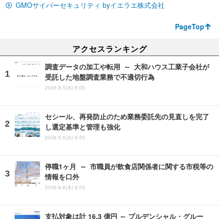
GMOサイバーセキュリティ byイエラエ株式会社
PageTop
アクセスランキング
調査データの加工や転用 ～ 大和ハウス工業子会社が
受託した地盤調査業務で不適切行為
2026.8.5(水) 8:05
セシール、再発防止のため業務委託先の見直しを完了
し選定基準と管理も強化
2026.8.5(水) 8:05
停職1ヶ月 ～ 市職員が飲食店関係者に関する市税等の
情報を口外
2026.8.6(木) 8:05
支払対象は計 16.3 億円 ～ プルデンシャル・グルー