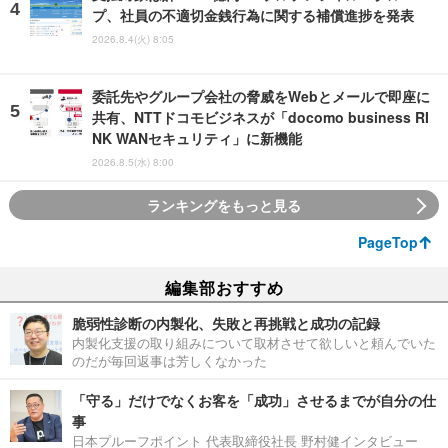
プ、社員の不適切金銭行為に関する補償進捗を発表
2026.8.4(火) 8:05
委託先やグループ会社の脅威をWebとメールで即座に
共有、NTTドコモビジネスが「docomo business RI
NK WANセキュリティ」に新機能
2026.8.5(水) 8:00
ランキングをもっと見る
PageTop
編集部おすすめ
脆弱性診断の内製化、失敗と再挑戦と成功の記録
内製化支援の取り組みについて取材させて欲しいと頼んでいた
のだが毎回返事は芳しくなかった
「守る」だけでなくお客を「成功」させるまでが自分の仕
事
日本プルーフポイント 代表取締役社長 野村健インタビュー