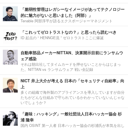
「脆弱性管理はレガシーなイメージがあってテクノロジー
的に魅力がないと思いました（阿部）」
Tenable 阿部淳平が語るエクスポージャーマネジメント
「これってゼロトラストなの？」と思ったら読むべき
ID 起点の “ HENNGE流 ” ゼロトラストここに爆誕
自動車部品メーカーNITTAN、決算開示目前にランサムウ
ェア感染
それは朝出社してタイムカードを押せないことからはじまっ
た。NITTAN vs ランサムウェア 戦い全記録
NICT 井上大介が考える 日本の「セキュリティ自給率」向
上
多くの組織で海外製のアプライアンスを導入していますが自分
たちがどんな仕組みで守られているかわかっていないんじゃな
いでしょうか？
「趣味：ハッキング」一般社団法人日本ハッカー協会 杉
浦 隆幸
国内 OSINT 第一人者 日本ハッカー協会の杉浦氏が本気を出し