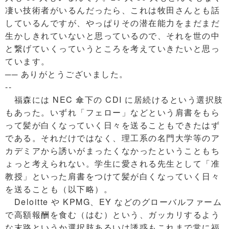
凄い技術者がいるんだったら、これは牧田さんとも話
しているんですが、やっぱりその潜在能力をまだまだ
生かしきれていないと思っているので、それを世の中
と繋げていくっていうところを考えていきたいと思っ
ています。
── ありがとうございました。
--
福森には NEC 傘下の CDI に居続けるという選択肢
もあった。いずれ「フェロー」などという肩書をもら
って髪が白くなっていく日々を送ることもできたはず
である。それだけではなく、理工系の名門大学等のア
カデミアから誘いがまったくなかったということもち
ょっと考えられない。学生に愛される先生として「准
教授」といった肩書をつけて髪が白くなっていく日々
を送ることも（以下略）。
Deloitte や KPMG、EY などのグローバルファーム
で高額報酬を食む（はむ）という、ガッカリするよう
な末路というか選択肢あるいは誘惑もこれまで常に福