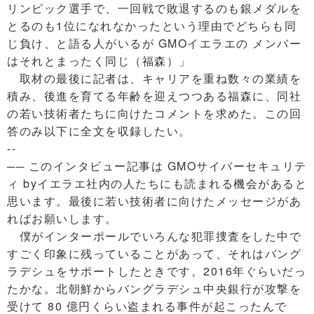
リンピック選手で、一回戦で敗退するのも銀メダルを
とるのも1位になれなかったという理由でどちらも同
じ負け、と語る人がいるが GMOイエラエの メンバー
はそれとまったく同じ（福森）」
取材の最後に記者は、キャリアを重ね数々の業績を
積み、後進を育てる年齢を迎えつつある福森に、同社
の若い技術者たちに向けたコメントを求めた。この回
答のみ以下に全文を収録したい。
--
── このインタビュー記事は GMOサイバーセキュリテ
ィ byイエラエ社内の人たちにも読まれる機会があると
思います。最後に若い技術者に向けたメッセージがあ
ればお願いします。
僕がインターポールでいろんな犯罪捜査をした中で
すごく印象に残っていることがあって、それはバング
ラデシュをサポートしたときです。2016年ぐらいだっ
たかな。北朝鮮からバングラデシュ中央銀行が攻撃を
受けて 80 億円くらい盗まれる事件が起こったんで