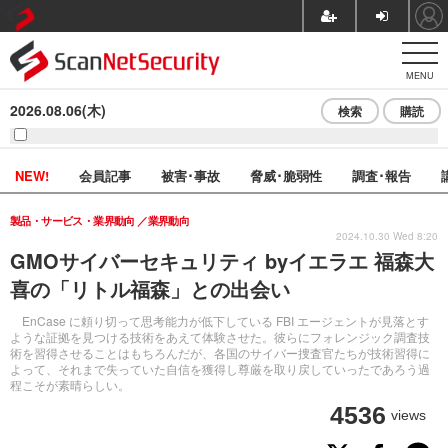
MENU
2026.08.06(木)
検索
購読
NEW!
会員記事
被害･事故
脅威･脆弱性
調査･報告
製品・サービス・業界動向
業界動向
2024.10.30 Wed 8:20
GMOサイバーセキュリティ byイエラエ 福森大
喜の「リトル福森」との出会い
EnCase に頼り切って思考能力が低下している FBI エージェントが見落とす
ような証拠を見つける技術をあえて体験させた。彼らにフォレンジック調査技
術を習得させることはもちろんだが、各国のサイバー捜査官たちが技術習得に
よって、それまで失っていた自信を獲得し尊厳を取り戻していったであろう過
程こそが素晴らしい。
4536
views