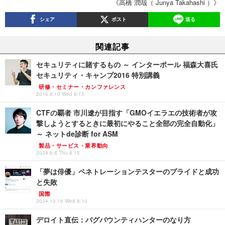
《高橋 潤哉（ Junya Takahashi ）》
シェア
ポスト
送る
関連記事
セキュリティに賭するもの ～ インターポール 福森大喜氏
セキュリティ・キャンプ2016 特別講義
研修・セミナー・カンファレンス
2016.8.10 Wed 8:15
CTFの覇者 市川遼が目指す「GMOイエラエの技術者が攻
撃しようとするときに最初にやること全部の完全自動化」
～ ネットde診断 for ASM
製品・サービス・業界動向
2024.6.6 Thu 8:15
「夢は俳優」ペネトレーションテスターのプライドと成功
と失敗
国際
2024.10.16 Wed 8:10
デロイト直伝：バグバウンティハンターのなり方