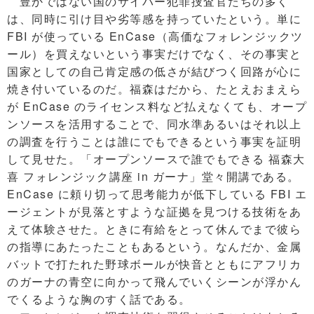
豊かではない国のサイバー犯罪捜査官たちの多く
は、同時に引け目や劣等感を持っていたという。単に
FBI が使っている EnCase（高価なフォレンジックツ
ール）を買えないという事実だけでなく、その事実と
国家としての自己肯定感の低さが結びつく回路が心に
焼き付いているのだ。福森はだから、たとえおまえら
が EnCase のライセンス料など払えなくても、オープ
ンソースを活用することで、同水準あるいはそれ以上
の調査を行うことは誰にでもできるという事実を証明
して見せた。「オープンソースで誰でもできる 福森大
喜 フォレンジック講座 in ガーナ」堂々開講である。
EnCase に頼り切って思考能力が低下している FBI エ
ージェントが見落とすような証拠を見つける技術をあ
えて体験させた。ときに有給をとって休んでまで彼ら
の指導にあたったこともあるという。なんだか、金属
バットで打たれた野球ボールが快音とともにアフリカ
のガーナの青空に向かって飛んでいくシーンが浮かん
でくるような胸のすく話である。