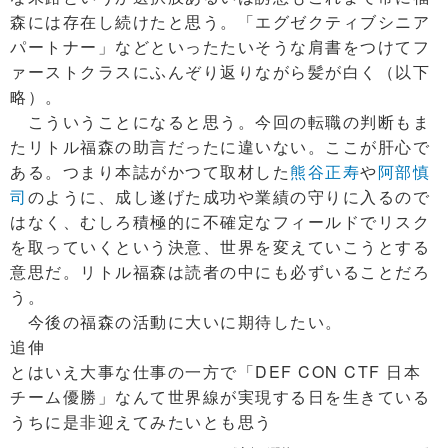
森には存在し続けたと思う。「エグゼクティブシニア
パートナー」などといったたいそうな肩書をつけてフ
ァーストクラスにふんぞり返りながら髪が白く（以下
略）。
こういうことになると思う。今回の転職の判断もま
たリトル福森の助言だったに違いない。ここが肝心で
ある。つまり本誌がかつて取材した
熊谷正寿
や
阿部慎
司
のように、成し遂げた成功や業績の守りに入るので
はなく、むしろ積極的に不確定なフィールドでリスク
を取っていくという決意、世界を変えていこうとする
意思だ。リトル福森は読者の中にも必ずいることだろ
う。
今後の福森の活動に大いに期待したい。
追伸
とはいえ大事な仕事の一方で「DEF CON CTF 日本
チーム優勝」なんて世界線が実現する日を生きている
うちに是非迎えてみたいとも思う