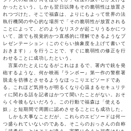
かったという。しかも翌日以降もその脆弱性は放置さ
れつづけた。そこで福森は、よりにもよって世界の法
執行機関の中心的な場所で「その脆弱性が放置される
ことによって、どのようなリスクが起こりうるかにつ
いて、誰でも視覚的かつ直感的に理解できるようなプ
レゼンテーション（このぐらい抽象度を上げて書いて
おきます）」を行うことで、すぐに脆弱性の修正を行
わせることに成功したという。
言葉のたとえになるがこれはまるで、署内で銃を発
砲するような、何か映画『ランボー』第一作の警察署
脱走を彷彿とさせるようなほっこりエピソードであ
る。これほど気持ちが明るくなり心温まるセキュリテ
ィに関わる話を記者はかつて聞いたことがない。おそ
らく今後もないだろう。この行動で福森は「使える
奴」と短期間で周囲に認めさせることにも成功した。
しかも大事なことだが、これらのエピソードは何一
つ盛られていないのである。そこらのおっさんの自称
「武勇伝」とはそこが違う。実際に会うと福森はむち