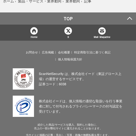
記事
ホーム
›
製品・サービス・業界動向
›
業界動向
›
TOP
Home
X
Mail Magazine
お問合せ
広告掲載
会社概要
特定商取引法に基づく表記
個人情報保護方針
ScanNetSecurity は、株式会社イード（東証グロース上
場）の運営するサービスです。
証券コード：6038
株式会社イードは、個人情報の適切な取扱いを行う事業
者に対して付与されるプライバシーマークの付与認定を
受けています。
紹介した商品/サービスを購入、契約した場合に、
売上の一部が弊社サイトに還元されることがあります。
当サイトに掲載の記事・見出し・写真・画像の無断転載を禁じます。