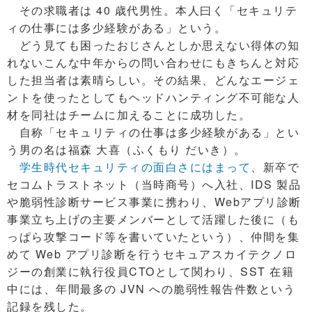
その求職者は 40 歳代男性。本人曰く「セキュリテ
ィの仕事には多少経験がある」という。
どう見ても困ったおじさんとしか思えない得体の知
れないこんな中年からの問い合わせにもきちんと対応
した担当者は素晴らしい。その結果、どんなエージェ
ントを使ったとしてもヘッドハンティング不可能な人
材を同社はチームに加えることに成功した。
自称「セキュリティの仕事は多少経験がある」とい
う男の名は福森 大喜（ふくもり だいき）。
学生時代セキュリティの面白さにはまって
、新卒で
セコムトラストネット（当時商号）へ入社、IDS 製品
や脆弱性診断サービス事業に携わり、Webアプリ診断
事業立ち上げの主要メンバーとして活躍した後に（も
っぱら攻撃コード等を書いていたという）、仲間を集
めて Web アプリ診断を行うセキュアスカイテクノロ
ジーの創業に執行役員CTOとして関わり、SST 在籍
中には、年間最多の JVN への脆弱性報告件数という
記録を残した。