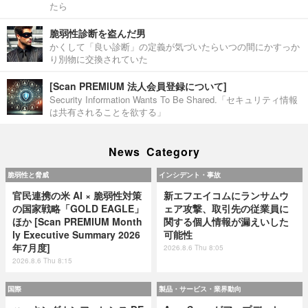
たら
脆弱性診断を盗んだ男
かくして「良い診断」の定義が気づいたらいつの間にかすっか
り別物に交換されていた
[Scan PREMIUM 法人会員登録について]
Security Information Wants To Be Shared.「セキュリティ情報
は共有されることを欲する」
News Category
脆弱性と脅威
インシデント・事故
官民連携の米 AI × 脆弱性対策
新エフエイコムにランサムウ
の国家戦略「GOLD EAGLE」
ェア攻撃、取引先の従業員に
ほか [Scan PREMIUM Month
関する個人情報が漏えいした
ly Executive Summary 2026
可能性
年7月度]
2026.8.6 Thu 8:05
2026.8.6 Thu 8:15
国際
製品・サービス・業界動向