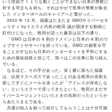
いう理由で 1 ミリも動くことができない日本の警察に
対する苛立ちを持ち、それはやがて世界の警察が集合
した インターポールのキャリアへと繋がった。
2023 年 12 月、福森はたまたま GMOサイバーセキ
ュリティ byイエラエ代表の牧田 誠が講演する動画に
釘付けになった。牧田が語った趣旨は以下の通り。
「GMO は日本の 8 割のドメインと日本の 6 割のウ
ェブサイトやサーバを持っている。GMO の顧客を守
ることがすなわち日本のインターネットを平和にする
ための最短経路と信じて、我々はこの仕事に取り組ん
でいる」
なるほど。その手があった。深く腑に落ちた福森
は、以前ラスベガスで会ったことのある牧田の名刺を
探してすぐにメールを送ったが「アドレスが存在しな
い」というエラーで戻ってきたという。牧田がまだサ
イバーエージェントにいたときの名刺だったというか
らあたりまえである。
共通の知人を頼って紹介してもらうことは十分可能