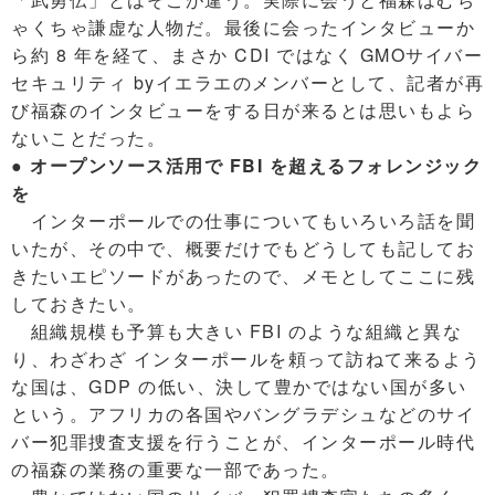
ゃくちゃ謙虚な人物だ。最後に会ったインタビューか
ら約 8 年を経て、まさか CDI ではなく GMOサイバー
セキュリティ byイエラエのメンバーとして、記者が再
び福森のインタビューをする日が来るとは思いもよら
ないことだった。
● オープンソース活用で FBI を超えるフォレンジック
を
インターポールでの仕事についてもいろいろ話を聞
いたが、その中で、概要だけでもどうしても記してお
きたいエピソードがあったので、メモとしてここに残
しておきたい。
組織規模も予算も大きい FBI のような組織と異な
り、わざわざ インターポールを頼って訪ねて来るよう
な国は、GDP の低い、決して豊かではない国が多い
という。アフリカの各国やバングラデシュなどのサイ
バー犯罪捜査支援を行うことが、インターポール時代
の福森の業務の重要な一部であった。