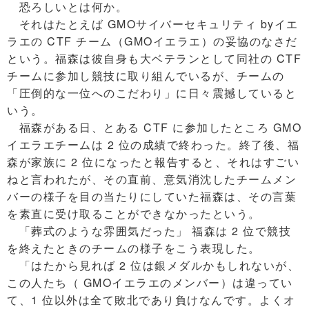
恐ろしいとは何か。
それはたとえば GMOサイバーセキュリティ byイエ
ラエの CTF チーム（GMOイエラエ）の妥協のなさだ
という。福森は彼自身も大ベテランとして同社の CTF
チームに参加し競技に取り組んでいるが、チームの
「圧倒的な一位へのこだわり」に日々震撼していると
いう。
福森がある日、とある CTF に参加したところ GMO
イエラエチームは 2 位の成績で終わった。終了後、福
森が家族に 2 位になったと報告すると、それはすごい
ねと言われたが、その直前、意気消沈したチームメン
バーの様子を目の当たりにしていた福森は、その言葉
を素直に受け取ることができなかったという。
「葬式のような雰囲気だった」 福森は 2 位で競技
を終えたときのチームの様子をこう表現した。
「はたから見れば 2 位は銀メダルかもしれないが、
この人たち（ GMOイエラエのメンバー）は違ってい
て、1 位以外は全て敗北であり負けなんです。よくオ