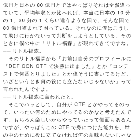
億円と日本の 80 億円とではやっぱりそれは全然違っ
ていて、平均年収とか比べれば、本当に日本の 10 分
の 1、20 分の 1 くらい違うような国で、そんな国で
80 億円盗まれて困っている。それなのに僕はこうし
て助けに行かないって判断をしようとしている。その
ときに僕の中に「リトル福森」が現れてきてですね。
── リトル福森。
そのリトル福森から「お前は自分のプロフィールに
『DEF CON CTF で決勝に出ました』とか『コンテ
ストで何番とりました』とか偉そうに書いてるけど、
いざというとき何の役にも立たないじゃないか」って
言われたんですよ。
── リトル福森に言われたと。
そこでハッとして、自分が CTF とかやってるのっ
て、いったい何のためにやってるのかなと考えたんで
す。もちろん楽しいからやっていたって側面もあるん
ですが、やっぱりこの CTF で身につけた能力を、世
の中のために役に立てなければ何の意味もないじゃな