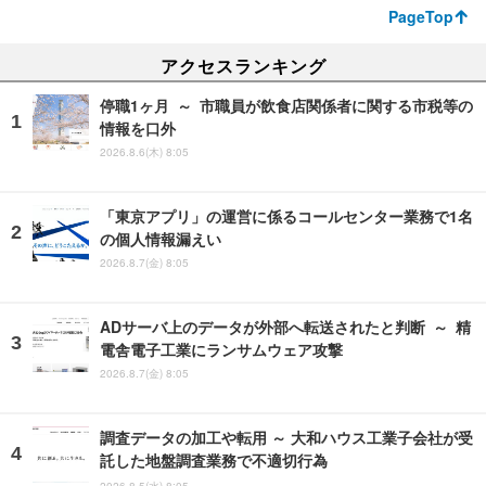
PageTop
アクセスランキング
停職1ヶ月 ～ 市職員が飲食店関係者に関する市税等の
情報を口外
2026.8.6(木) 8:05
「東京アプリ」の運営に係るコールセンター業務で1名
の個人情報漏えい
2026.8.7(金) 8:05
ADサーバ上のデータが外部へ転送されたと判断 ～ 精
電舎電子工業にランサムウェア攻撃
2026.8.7(金) 8:05
調査データの加工や転用 ～ 大和ハウス工業子会社が受
託した地盤調査業務で不適切行為
2026.8.5(水) 8:05