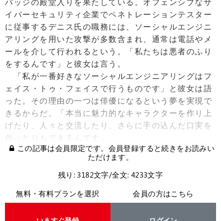
バッジの殿堂入りを果たしている。オフェンシブなサ
イバーセキュリティ企業でペネトレーションテスター
に従事するデニス氏の職務には、ソーシャルエンジニ
アリングを用いた攻撃が多数含まれ、通常は電話やメ
ールを介して行われるという。「私たちは悪者のふり
をするんです」と彼女は言う。
「私が一番好きなソーシャルエンジニアリングはフ
ェイス・トゥ・フェイスで行うものです」と彼女は語
った。その理由の一つは俳優になるという夢を実現で
きるからだ。「本当に魅力的なキャラクターを作り上
げたり、人々と交流したり、さらに手の込んだ口実を
作ったりもできるんです」
この記事は会員限定です。会員登録すると続きをお読みい
ただけます。
残り: 3182文字/全文: 4233文字
無料・有料プランを選択
会員の方はこちら
いますぐ登録
ログイン