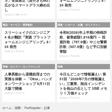
ネ」全面禁止（度付きもNG）
ォームエンジニアリング』8 /
広がるスマートグラス締め出
24 発売
し
2026.8.7 Fri 8:00
2026.8.3 Mon 8:15
製品・サービス・業界動向
調査・レポート・白書・ガイドライン
スリーシェイクのエンジニア
令和8(2026)年上半期の特殊詐
4 名が翻訳『実践 プラットフ
欺、被害総額1,816億円 ～ 投
ォームエンジニアリング』8 /
資詐欺（797.9億）やニセ警察
24 発売
詐欺（507.9億）など手口別被
害額
2026.8.7 Fri 8:00
2026.8.7 Fri 8:00
研修・セミナー・カンファレンス
特集
人事異動から退職処理までの
今日もどこかで情報漏えい 第
実務を体験 ～「Okta」ハンズ
51回「2026年7月の情報漏え
オンワークショップ 9月11日
い」三重県、陸自インシデン
大阪で開催
トを他山の石として USB メモ
リ 1 万個チェック
2026.8.7 Fri 8:10
2026.8.7 Fri 8:15
記事
ホーム
›
国際
›
TheRegister
›