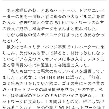
ある水曜日の朝、とあるハッカーが、ドアやエレベ
ーターの鍵を一切持たずに都会の巨大なビルに足を踏
み入れ、物理空間と企業の Wi-Fiネットワークの双方
の侵入に成功し機密データをまんまと盗み出した。
しかも特段の侵入テクニックはまったく必要なかっ
たという。
彼女はセキュリティバッジ不要でエレベーターに乗
りこみ、受付のある階まで昇ると、開けっ放しになっ
ているドアを見つけてオフィスに歩み入り、デスクに
座る警備員のそばを通過して会議室に入った。
「私たちはすでに悪意のあるデバイスを設置してい
ました」と彼女は The Register に語った。「前夜、
ゴミ箱あさりをしていた際に、ゴミの中にその企業の
Wi-Fiネットワークの認証情報を見つけたのです。私
たちは会議室のテレビの後ろにデバイスを設置し、ネ
ットワークに接続し、1 週間以上もの間、誰にも気づ
かれることなく、その企業の Wi-Fi ネットワーク経由