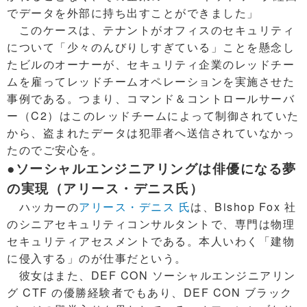
でデータを外部に持ち出すことができました」
このケースは、テナントがオフィスのセキュリティ
について「少々のんびりしすぎている」ことを懸念し
たビルのオーナーが、セキュリティ企業のレッドチー
ムを雇ってレッドチームオペレーションを実施させた
事例である。つまり、コマンド＆コントロールサーバ
ー（C2）はこのレッドチームによって制御されていた
から、盗まれたデータは犯罪者へ送信されていなかっ
たのでご安心を。
●ソーシャルエンジニアリングは俳優になる夢
の実現（アリース・デニス氏）
ハッカーの
アリース・デニス 氏
は、Bishop Fox 社
のシニアセキュリティコンサルタントで、専門は物理
セキュリティアセスメントである。本人いわく「建物
に侵入する」のが仕事だという。
彼女はまた、DEF CON ソーシャルエンジニアリン
グ CTF の優勝経験者でもあり、DEF CON ブラック