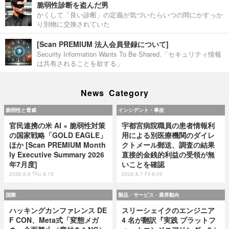
脆弱性診断を盗んだ男
かくして「良い診断」の定義が気づいたらいつの間にかすっか
り別物に交換されていた
[Scan PREMIUM 法人会員登録について]
Security Information Wants To Be Shared.「セキュリティ情報
は共有されることを欲する」
News Category
脆弱性と脅威
インシデント・事故
官民連携の米 AI × 脆弱性対策
宇都宮病院職員の患者情報利
の国家戦略「GOLD EAGLE」
用による別医療機関のダイレ
ほか [Scan PREMIUM Month
クトメール郵送、調査の結果
ly Executive Summary 2026
直接的金銭的利益の受領が無
年7月度]
いことを確認
2026.8.6 Thu 8:15
2026.8.7 Fri 8:05
国際
製品・サービス・業界動向
ハッキングカンファレンス DE
スリーシェイクのエンジニア
F CON、Meta式「変態メガ
4 名が翻訳『実践 プラットフ