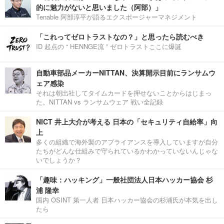
的に魅力がないと思いました（阿部）」
Tenable 阿部淳平が語るエクスポージャーマネジメント
「これってゼロトラストなの？」と思ったら読むべき
ID 起点の “ HENNGE流 ” ゼロトラストここに爆誕
自動車部品メーカーNITTAN、決算開示目前にランサムウ
ェア感染
それは朝出社してタイムカードを押せないことからはじまっ
た。NITTAN vs ランサムウェア 戦い全記録
NICT 井上大介が考える 日本の「セキュリティ自給率」向
上
多くの組織で海外製のアプライアンスを導入していますが自分
たちがどんな仕組みで守られているかわかっていないんじゃな
いでしょうか？
「趣味：ハッキング」一般社団法人日本ハッカー協会 杉
浦 隆幸
国内 OSINT 第一人者 日本ハッカー協会の杉浦氏が本気を出し
たら