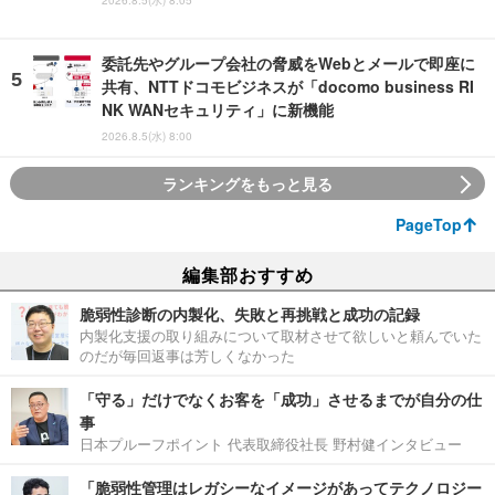
委託先やグループ会社の脅威をWebとメールで即座に
共有、NTTドコモビジネスが「docomo business RI
NK WANセキュリティ」に新機能
2026.8.5(水) 8:00
ランキングをもっと見る
PageTop
編集部おすすめ
脆弱性診断の内製化、失敗と再挑戦と成功の記録
内製化支援の取り組みについて取材させて欲しいと頼んでいた
のだが毎回返事は芳しくなかった
「守る」だけでなくお客を「成功」させるまでが自分の仕
事
日本プルーフポイント 代表取締役社長 野村健インタビュー
「脆弱性管理はレガシーなイメージがあってテクノロジー