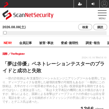
MENU
2026.08.08(土)
検索
購読
NEW!
会員記事
被害･事故
脅威･脆弱性
調査･報告
国際
TheRegister
2024.10.16 Wed 8:10
「夢は俳優」ペネトレーションテスターのプラ
イドと成功と失敗
一部の詐欺師は AI 支援型のソーシャルエンジニアリングツールを使用してお
り、ディープフェイクを使用した破壊的攻撃の可能性もあるが「一般的にこの
技術は、大半のサイバー犯罪者が求めるような高い投資収益率を期待できるも
のではない」と彼女は言った。「私は 3 文字表記の機関に友人や接点がありま
すが、彼らによると、国家による攻撃はディープフェイクの作成からは目を背
け、電話を使った、より伝統的ボイスフィッシングの手法に戻りつつあるよう
です」とデニス氏は述べた。
1366
views