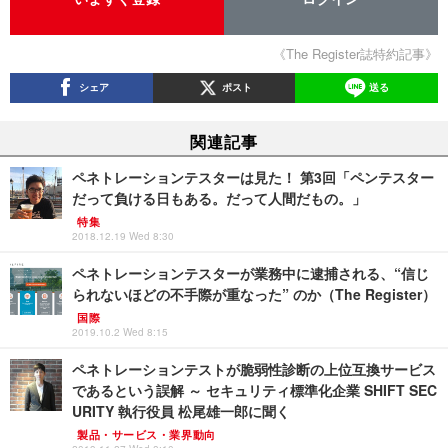
《The Register誌特約記事》
シェア
ポスト
送る
関連記事
ペネトレーションテスターは見た！ 第3回「ペンテスター
だって負ける日もある。だって人間だもの。」
特集
2018.12.19 Wed 8:30
ペネトレーションテスターが業務中に逮捕される、“信じ
られないほどの不手際が重なった” のか（The Register）
国際
2019.10.2 Wed 8:15
ペネトレーションテストが脆弱性診断の上位互換サービス
であるという誤解 ～ セキュリティ標準化企業 SHIFT SEC
URITY 執行役員 松尾雄一郎に聞く
製品・サービス・業界動向